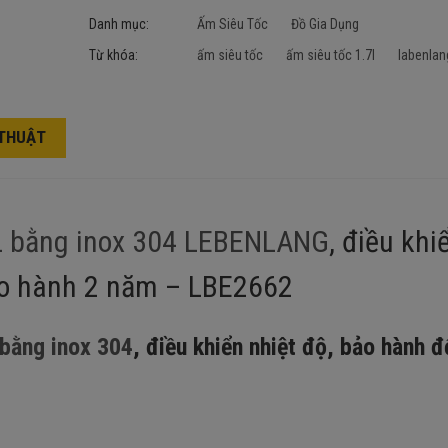
Danh mục:
Ấm Siêu Tốc
Đồ Gia Dụng
Từ khóa:
ấm siêu tốc
ấm siêu tốc 1.7l
labenlan
 THUẬT
7L bằng inox 304 LEBENLANG
, điều khi
ảo hành 2 năm – LBE2662
bằng inox 304
, điều khiển nhiệt độ, bảo hành đ