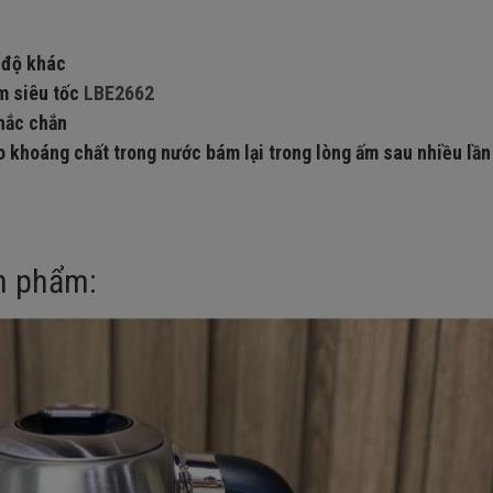
 độ khác
m siêu tốc
LBE2662
hắc chắn
do khoáng chất trong nước bám lại trong lòng ấm sau nhiều lầ
n phẩm: