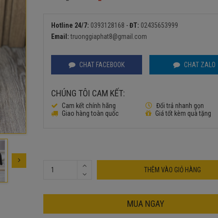
Giá
Giá
gốc
hiện
là:
tại
Hotline 24/7:
0393128168
-
ĐT:
02435653999
800.000₫.
là:
Email:
truonggiaphat8@gmail.com
580.000₫.
CHAT FACEBOOK
CHAT ZALO
CHÚNG TÔI CAM KẾT:
Cam kết chính hãng
Đổi trả nhanh gọn
Giao hàng toàn quốc
Giá tốt kèm quà tặng
THÊM VÀO GIỎ HÀNG
MUA NGAY