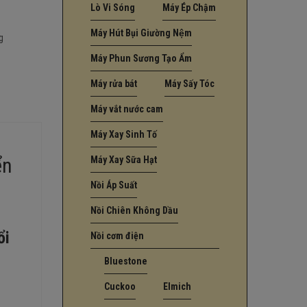
Lò Vi Sóng
Máy Ép Chậm
Máy Hút Bụi Giường Nệm
g
Máy Phun Sương Tạo Ẩm
Máy rửa bát
Máy Sấy Tóc
Máy vắt nước cam
Máy Xay Sinh Tố
ển
Máy Xay Sữa Hạt
Nồi Áp Suất
Nồi Chiên Không Dầu
ổi
Nồi cơm điện
Bluestone
Cuckoo
Elmich