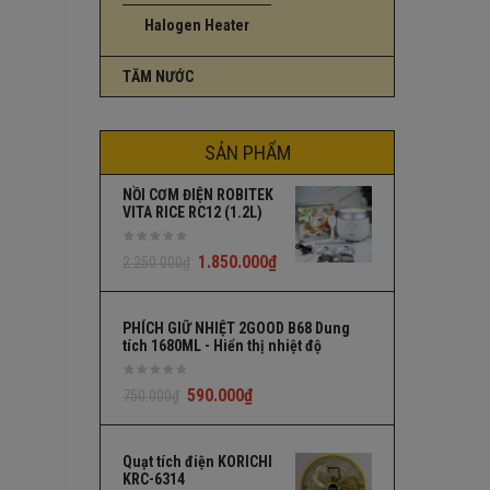
Halogen Heater
TĂM NƯỚC
SẢN PHẨM
NỒI CƠM ĐIỆN ROBITEK
VITA RICE RC12 (1.2L)
1.850.000
₫
2.250.000
₫
PHÍCH GIỮ NHIỆT 2GOOD B68 Dung
tích 1680ML - Hiển thị nhiệt độ
590.000
₫
750.000
₫
Quạt tích điện KORICHI
KRC-6314