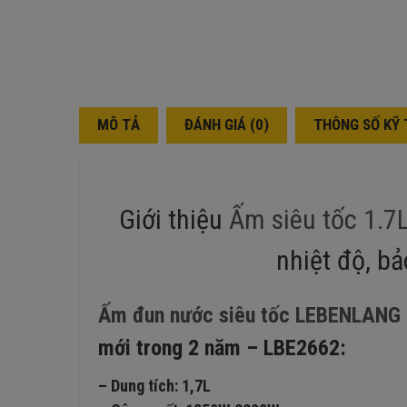
MÔ TẢ
ĐÁNH GIÁ (0)
THÔNG SỐ KỸ
Giới thiệu
Ấm siêu tốc 1.
nhiệt độ, b
Ấm đun nước siêu tốc LEBENLANG 
mới trong 2 năm – LBE2662:
– Dung tích: 1,7L