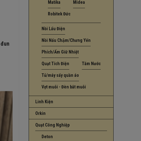
Matika
Midea
Robitek Đức
Nồi Lẩu Điện
Nồi Nấu Chậm/Chưng Yến
n đun
Phích/Ấm Giữ Nhiệt
Quạt Tích Điện
Tăm Nước
Tủ/máy sấy quần áo
Vợt muỗi - Đèn bắt muỗi
Linh Kiện
Orkin
Quạt Công Nghiệp
Deton