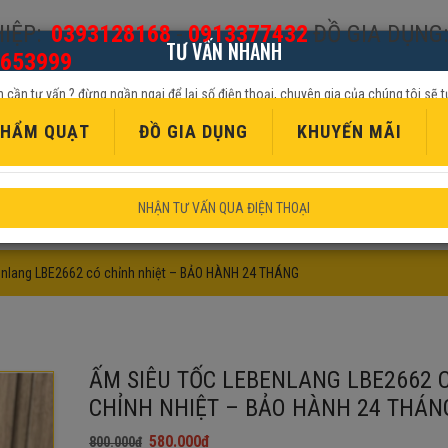
IỆP:
0393128168
-
0913377432
ĐỒ GIA DỤNG:
TƯ VẤN NHANH
653999
 cần tư vấn ? đừng ngần ngại để lại số điện thoại, chuyên gia của chúng tôi sẽ t
tiếp cho quý khách
HẨM QUẠT
ĐỒ GIA DỤNG
KHUYẾN MÃI
NHẬN TƯ VẤN QUA ĐIỆN THOẠI
enlang LBE2662 có chỉnh nhiệt – BẢO HÀNH 24 THÁNG
ẤM SIÊU TỐC LEBENLANG LBE2662 
CHỈNH NHIỆT – BẢO HÀNH 24 THÁN
580.000
₫
800.000
₫