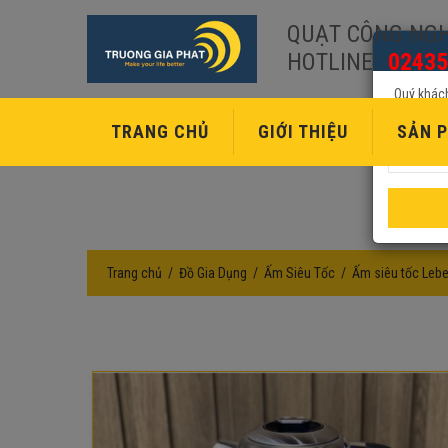
QUẠT CÔNG NGH
HOTLINE:
02435
Quý khách
TRANG CHỦ
GIỚI THIỆU
SẢN P
Trang chủ
Đồ Gia Dụng
Ấm Siêu Tốc
Ấm siêu tốc Leb