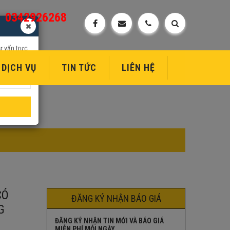
0342926268
ư vấn trực
DỊCH VỤ
TIN TỨC
LIÊN HỆ
CÓ
ĐĂNG KÝ NHẬN BÁO GIÁ
G
ĐĂNG KÝ NHẬN TIN MỚI VÀ BÁO GIÁ
MIỄN PHÍ MỖI NGÀY