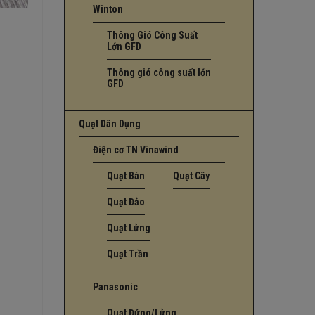
Winton
Thông Gió Công Suất
Lớn GFD
Thông gió công suất lớn
GFD
Quạt Dân Dụng
Điện cơ TN Vinawind
Quạt Bàn
Quạt Cây
Quạt Đảo
Quạt Lửng
Quạt Trần
Panasonic
Quạt Đứng/Lửng