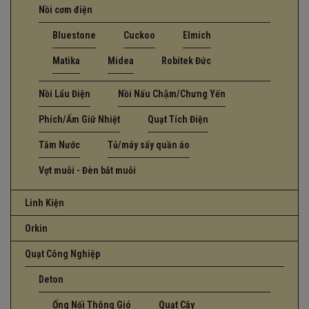
Nồi cơm điện
Bluestone
Cuckoo
Elmich
Matika
Midea
Robitek Đức
Nồi Lẩu Điện
Nồi Nấu Chậm/Chưng Yến
Phích/Ấm Giữ Nhiệt
Quạt Tích Điện
Tăm Nước
Tủ/máy sấy quần áo
Vợt muỗi - Đèn bắt muỗi
Linh Kiện
Orkin
Quạt Công Nghiệp
Deton
Ống Nối Thông Gió
Quạt Cây