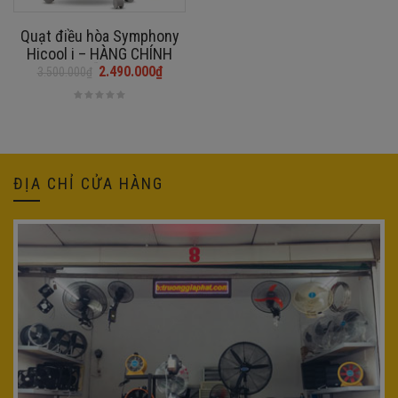
Quạt điều hòa Symphony
Hicool i – HÀNG CHÍNH
HÃNG
2.490.000
₫
3.500.000
₫
Giá
Giá
gốc
hiện
là:
tại
3.500.000₫.
là:
2.490.000₫.
ĐỊA CHỈ CỬA HÀNG