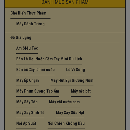
DANH MỤC SẢN PHẨM
Chế Biến Thực Phẩm
Máy Đánh Trứng
Đồ Gia Dụng
Ấm Siêu Tốc
Bàn Là Hơi Nước Cầm Tay Mini Du Lịch
Bàn ủi/Cây là hơi nước
Lò Vi Sóng
Máy Ép Chậm
Máy Hút Bụi Giường Nệm
Máy Phun Sương Tạo Ẩm
Máy rửa bát
Máy Sấy Tóc
Máy vắt nước cam
Máy Xay Sinh Tố
Máy Xay Sữa Hạt
Nồi Áp Suất
Nồi Chiên Không Dầu