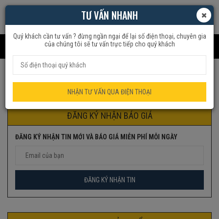
TƯ VẤN NHANH
Quý khách cần tư vấn ? đừng ngần ngại để lại số điện thoại, chuyên gia
của chúng tôi sẽ tư vấn trực tiếp cho quý khách
Trang chủ
Quạt Điều Hòa
Symphony
NHẬN TƯ VẤN QUA ĐIỆN THOẠI
ĐĂNG KÝ NHẬN BÁO GIÁ
ĐĂNG KÝ NHẬN TIN MỚI VÀ BÁO GIÁ MIỄN PHÍ MỖI NGÀY