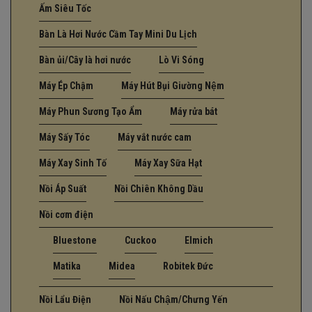
Ấm Siêu Tốc
Bàn Là Hơi Nước Cầm Tay Mini Du Lịch
Bàn ủi/Cây là hơi nước
Lò Vi Sóng
Máy Ép Chậm
Máy Hút Bụi Giường Nệm
Máy Phun Sương Tạo Ẩm
Máy rửa bát
Máy Sấy Tóc
Máy vắt nước cam
Máy Xay Sinh Tố
Máy Xay Sữa Hạt
Nồi Áp Suất
Nồi Chiên Không Dầu
Nồi cơm điện
Bluestone
Cuckoo
Elmich
Matika
Midea
Robitek Đức
Nồi Lẩu Điện
Nồi Nấu Chậm/Chưng Yến