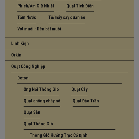
Phích/Ấm Giữ Nhiệt
Quạt Tích Điện
Tăm Nước
Tủ/máy sấy quần áo
Vợt muỗi - Đèn bắt muỗi
Linh Kiện
Orkin
Quạt Công Nghiệp
Deton
Ống Nối Thông Gió
Quạt Cây
Quạt chống cháy nổ
Quạt Đảo Trần
Quạt Sàn
Quạt Thông Gió
Thông Gió Hướng Trục Cố Định