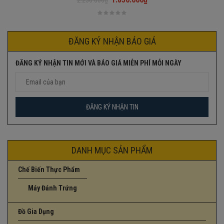
Giá
Giá
gốc
hiện
là:
tại
2.250.000₫.
là:
ĐĂNG KÝ NHẬN BÁO GIÁ
1.850.000₫.
ĐĂNG KÝ NHẬN TIN MỚI VÀ BÁO GIÁ MIỄN PHÍ MỖI NGÀY
DANH MỤC SẢN PHẨM
Chế Biến Thực Phẩm
Máy Đánh Trứng
Đồ Gia Dụng