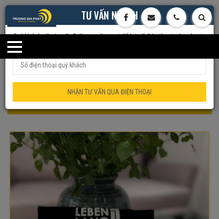
TƯ VẤN NHANH
Quý khách cần tư vấn ? đừng ngần ngại để lại số điện thoại, chuyên gia
của chúng tôi sẽ tư vấn trực tiếp cho quý khách
Trang chủ
Đồ Gia Dụng
Bàn Là Hơi Nước Cầm Tay Mini Du Lịch
Bàn là hơi nước cầm tay
NHẬN TƯ VẤN QUA ĐIỆN THOẠI
mini Lebenlang LBL66673 công suất 1000W – BẢO HÀNH CHÍNH
HÃNG 2 NĂM