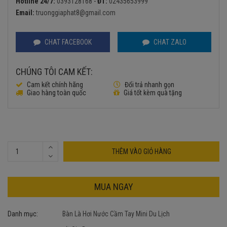
Hotline 24/7:
0393128168
-
ĐT:
02435653999
600.000₫.
là:
Email:
truonggiaphat8@gmail.com
480.000₫.
CHAT FACEBOOK
CHAT ZALO
CHÚNG TÔI CAM KẾT:
Cam kết chính hãng
Đổi trả nhanh gọn
Giao hàng toàn quốc
Giá tốt kèm quà tặng
THÊM VÀO GIỎ HÀNG
MUA NGAY
Danh mục:
Bàn Là Hơi Nước Cầm Tay Mini Du Lịch