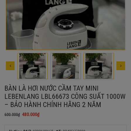
BÀN LÀ HƠI NƯỚC CẦM TAY MINI
LEBENLANG LBL66673 CÔNG SUẤT 1000W
– BẢO HÀNH CHÍNH HÃNG 2 NĂM
480.000
₫
600.000
₫
Giá
Giá
gốc
hiện
là:
tại