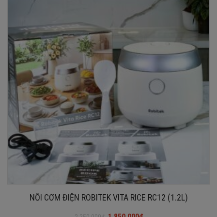
NỒI CƠM ĐIỆN ROBITEK VITA RICE RC12 (1.2L)
1.850.000
₫
2.250.000
₫