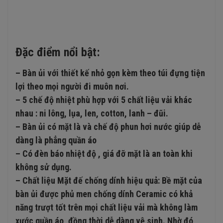
Đặc điểm nổi bật:
– Bàn ủi với thiết kế nhỏ gọn kèm theo túi đựng tiện
lợi theo mọi người đi muôn nơi.
– 5 chế độ nhiệt phù hợp với 5 chất liệu vải khác
nhau : ni lông, lụa, len, cotton, lanh – đũi.
– Bàn ủi có mặt là và chế độ phun hơi nước giúp dễ
dàng là phẳng quần áo
– Có đèn báo nhiệt độ , giá đỡ mặt là an toàn khi
không sử dụng.
– Chất liệu Mặt đế chống dính hiệu quả: Bề mặt của
bàn ủi được phủ men chống dính Ceramic có khả
năng trượt tốt trên mọi chất liệu vải mà không làm
xước quần áo, đồng thời dễ dàng vệ sinh. Nhờ đó,