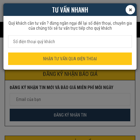
TƯ VẤN NHANH
Quý khách cần tư vấn ? đừng ngần ngại để lại số điện thoại, chuyên gia
của chúng tôi sẽ tư vấn trực tiếp cho quý khách
Trang chủ
Đồ Gia Dụng
Tăm Nước
NHẬN TƯ VẤN QUA ĐIỆN THOẠI
ĐĂNG KÝ NHẬN BÁO GIÁ
ĐĂNG KÝ NHẬN TIN MỚI VÀ BÁO GIÁ MIỄN PHÍ MỖI NGÀY