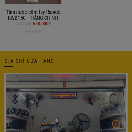
Tăm nước cầm tay Rapido
RWB150 – HÀNG CHÍNH
HÃNG
590.000
₫
950.000
₫
Giá
Giá
gốc
hiện
là:
tại
950.000₫.
là:
590.000₫.
ĐỊA CHỈ CỬA HÀNG