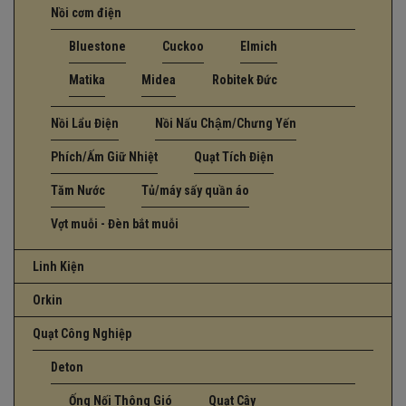
Nồi cơm điện
Bluestone
Cuckoo
Elmich
Matika
Midea
Robitek Đức
Nồi Lẩu Điện
Nồi Nấu Chậm/Chưng Yến
Phích/Ấm Giữ Nhiệt
Quạt Tích Điện
Tăm Nước
Tủ/máy sấy quần áo
Vợt muỗi - Đèn bắt muỗi
Linh Kiện
Orkin
Quạt Công Nghiệp
Deton
Ống Nối Thông Gió
Quạt Cây