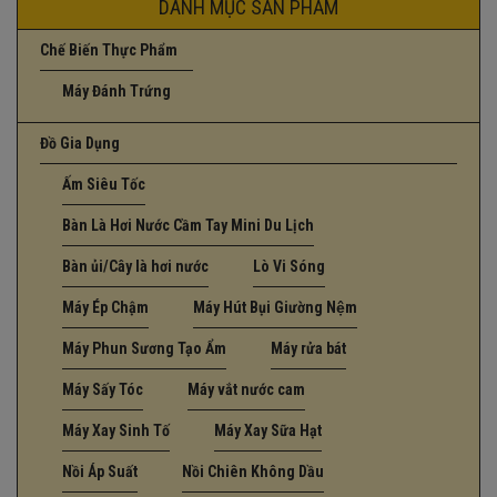
DANH MỤC SẢN PHẨM
Chế Biến Thực Phẩm
Máy Đánh Trứng
Đồ Gia Dụng
Ấm Siêu Tốc
Bàn Là Hơi Nước Cầm Tay Mini Du Lịch
Bàn ủi/Cây là hơi nước
Lò Vi Sóng
Máy Ép Chậm
Máy Hút Bụi Giường Nệm
Máy Phun Sương Tạo Ẩm
Máy rửa bát
Máy Sấy Tóc
Máy vắt nước cam
Máy Xay Sinh Tố
Máy Xay Sữa Hạt
Nồi Áp Suất
Nồi Chiên Không Dầu