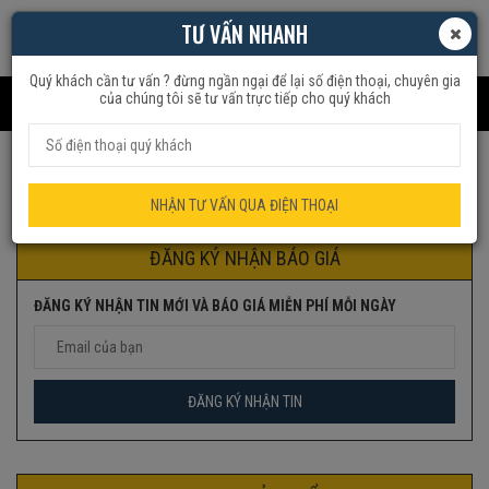
TƯ VẤN NHANH
Quý khách cần tư vấn ? đừng ngần ngại để lại số điện thoại, chuyên gia
của chúng tôi sẽ tư vấn trực tiếp cho quý khách
Trang chủ
Sản phẩm được gắn thẻ “ấm siêu tốc 1.7l”
NHẬN TƯ VẤN QUA ĐIỆN THOẠI
ĐĂNG KÝ NHẬN BÁO GIÁ
ĐĂNG KÝ NHẬN TIN MỚI VÀ BÁO GIÁ MIỄN PHÍ MỖI NGÀY