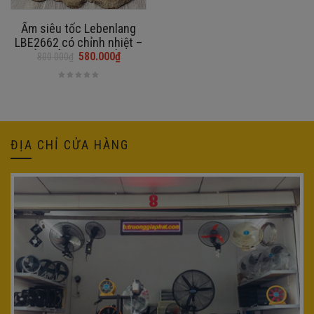
Ấm siêu tốc Lebenlang
LBE2662 có chỉnh nhiệt –
BẢO HÀNH 24 THÁNG
580.000
₫
800.000
₫
Giá
Giá
gốc
hiện
là:
tại
800.000₫.
là:
580.000₫.
ĐỊA CHỈ CỬA HÀNG