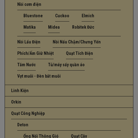
Nồi cơm điện
Bluestone
Cuckoo
Elmich
Matika
Midea
Robitek Đức
Nồi Lẩu Điện
Nồi Nấu Chậm/Chưng Yến
Phích/Ấm Giữ Nhiệt
Quạt Tích Điện
Tăm Nước
Tủ/máy sấy quần áo
Vợt muỗi - Đèn bắt muỗi
Linh Kiện
Orkin
Quạt Công Nghiệp
Deton
Ống Nối Thông Gió
Quạt Cây