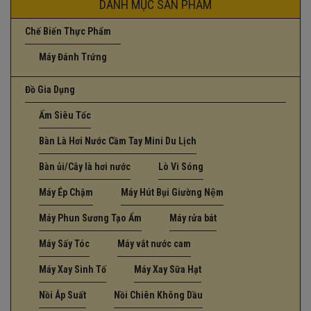
DANH MỤC SẢN PHẨM
Chế Biến Thực Phẩm
Máy Đánh Trứng
Đồ Gia Dụng
Ấm Siêu Tốc
Bàn Là Hơi Nước Cầm Tay Mini Du Lịch
Bàn ủi/Cây là hơi nước
Lò Vi Sóng
Máy Ép Chậm
Máy Hút Bụi Giường Nệm
Máy Phun Sương Tạo Ẩm
Máy rửa bát
Máy Sấy Tóc
Máy vắt nước cam
Máy Xay Sinh Tố
Máy Xay Sữa Hạt
Nồi Áp Suất
Nồi Chiên Không Dầu