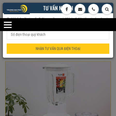
TƯ VẤN NHANH
Quý khách cần tư vấn ? đừng ngần ngại để lại số điện thoại, chuyên gia
của chúng tôi sẽ tư vấn trực tiếp cho quý khách
Trang chủ
Đồ Gia Dụng
Máy Xay Sinh Tố
Máy xay sinh tố đa
năng Panasonic MX-MG53C1CRA
NHẬN TƯ VẤN QUA ĐIỆN THOẠI