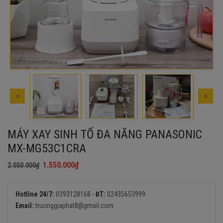
MÁY XAY SINH TỐ ĐA NĂNG PANASONIC
MX-MG53C1CRA
1.550.000
₫
2.050.000
₫
Giá
Giá
gốc
hiện
là:
tại
Hotline 24/7:
0393128168
-
ĐT:
02435653999
2.050.000₫.
là:
Email:
truonggiaphat8@gmail.com
1.550.000₫.