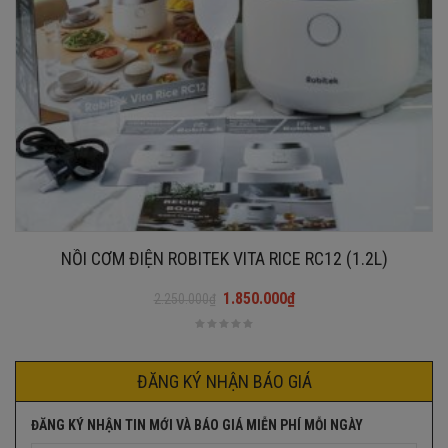
NỒI CƠM ĐIỆN ROBITEK VITA RICE RC12 (1.2L)
1.850.000
₫
2.250.000
₫
Giá
Giá
gốc
hiện
là:
tại
2.250.000₫.
là:
ĐĂNG KÝ NHẬN BÁO GIÁ
1.850.000₫.
ĐĂNG KÝ NHẬN TIN MỚI VÀ BÁO GIÁ MIỄN PHÍ MỖI NGÀY