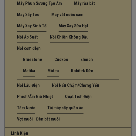
Máy Phun Sương Tạo Ẩm
Máy rửa bát
Máy Sấy Tóc
Máy vắt nước cam
Máy Xay Sinh Tố
Máy Xay Sữa Hạt
Nồi Áp Suất
Nồi Chiên Không Dầu
Nồi cơm điện
Bluestone
Cuckoo
Elmich
Matika
Midea
Robitek Đức
Nồi Lẩu Điện
Nồi Nấu Chậm/Chưng Yến
Phích/Ấm Giữ Nhiệt
Quạt Tích Điện
Tăm Nước
Tủ/máy sấy quần áo
Vợt muỗi - Đèn bắt muỗi
Linh Kiện