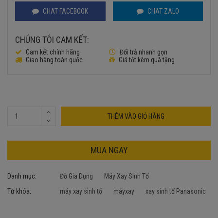
CHAT FACEBOOK
CHAT ZALO
CHÚNG TÔI CAM KẾT:
Cam kết chính hãng
Đổi trả nhanh gọn
Giao hàng toàn quốc
Giá tốt kèm quà tặng
THÊM VÀO GIỎ HÀNG
MUA NGAY
Danh mục:
Đồ Gia Dụng
Máy Xay Sinh Tố
Từ khóa:
máy xay sinh tố
máyxay
xay sinh tố Panasonic