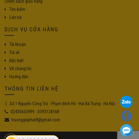
Chính sách giao hàng
Tìm kiếm
Liên hệ
DỊCH VỤ CỬA HÀNG
Tài khoản
Trả về
Đặc biệt
Về chúng tôi
Hướng dẫn
THÔNG TIN LIÊN HỆ
Số 1 Nguyễn Công Trứ - Phạm Đình Hổ - Hai Bà Trưng - Hà Nội.
02435653999
-
0393128168
truonggiaphat8@gmail.com