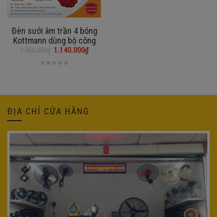
Đèn sưởi âm trần 4 bóng
Kottmann dùng bộ công
tắc (K4BT)
1.140.000
₫
1.450.000
₫
Giá
Giá
gốc
hiện
là:
tại
1.450.000₫.
là:
1.140.000₫.
ĐỊA CHỈ CỬA HÀNG