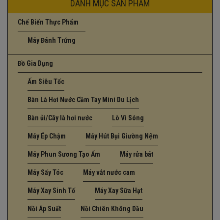
DANH MỤC SẢN PHẨM
Chế Biến Thực Phẩm
Máy Đánh Trứng
Đồ Gia Dụng
Ấm Siêu Tốc
Bàn Là Hơi Nước Cầm Tay Mini Du Lịch
Bàn ủi/Cây là hơi nước
Lò Vi Sóng
Máy Ép Chậm
Máy Hút Bụi Giường Nệm
Máy Phun Sương Tạo Ẩm
Máy rửa bát
Máy Sấy Tóc
Máy vắt nước cam
Máy Xay Sinh Tố
Máy Xay Sữa Hạt
Nồi Áp Suất
Nồi Chiên Không Dầu