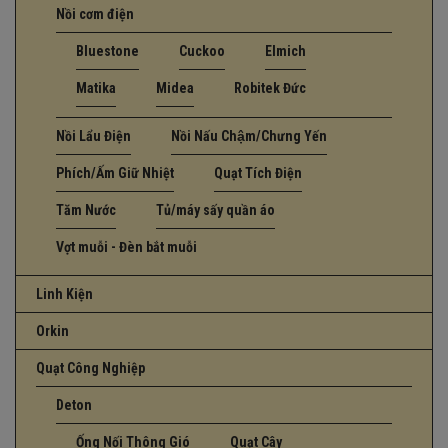
Nồi cơm điện
Bluestone
Cuckoo
Elmich
Matika
Midea
Robitek Đức
Nồi Lẩu Điện
Nồi Nấu Chậm/Chưng Yến
Phích/Ấm Giữ Nhiệt
Quạt Tích Điện
Tăm Nước
Tủ/máy sấy quần áo
Vợt muỗi - Đèn bắt muỗi
Linh Kiện
Orkin
Quạt Công Nghiệp
Deton
Ống Nối Thông Gió
Quạt Cây