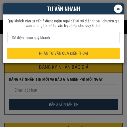
TƯ VẤN NHANH
Quý khách cần tư vấn ? đừng ngần ngại để lại số điện thoại, chuyên gia
của chúng tôi sẽ tư vấn trực tiếp cho quý khách
Trang chủ
Sản phẩm được gắn thẻ “kt4b”
NHẬN TƯ VẤN QUA ĐIỆN THOẠI
ĐĂNG KÝ NHẬN BÁO GIÁ
ĐĂNG KÝ NHẬN TIN MỚI VÀ BÁO GIÁ MIỄN PHÍ MỖI NGÀY