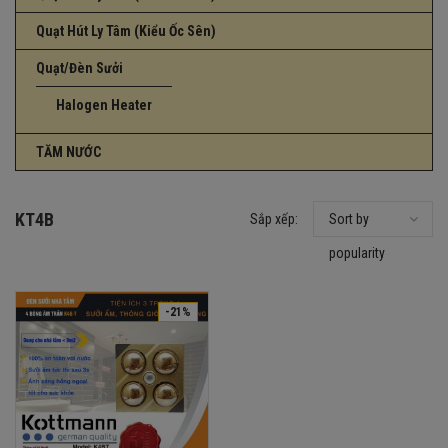
Quạt Hút Ly Tâm (Kiểu Ốc Sên)
Quạt/Đèn Sưởi
Halogen Heater
TĂM NƯỚC
KT4B
Sắp xếp:
Sort by
popularity
-21%