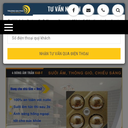
TƯ VẤN NHANH
Quý khách cần tư vấn ? đừng ngần ngại để lại số điện thoại, chuyên gia
của chúng tôi sẽ tư vấn trực tiếp cho quý khách
Trang chủ
Quạt/Đèn Sưởi
Đèn sưởi âm trần 4 bóng Kottmann
dùng bộ công tắc (K4BT)
NHẬN TƯ VẤN QUA ĐIỆN THOẠI