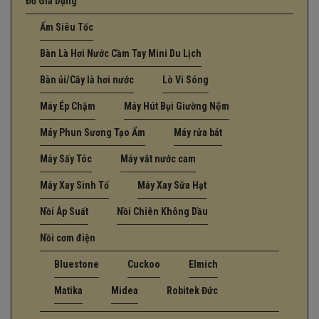
Đồ Gia Dụng
Ấm Siêu Tốc
Bàn Là Hơi Nước Cầm Tay Mini Du Lịch
Bàn ủi/Cây là hơi nước
Lò Vi Sóng
Máy Ép Chậm
Máy Hút Bụi Giường Nệm
Máy Phun Sương Tạo Ẩm
Máy rửa bát
Máy Sấy Tóc
Máy vắt nước cam
Máy Xay Sinh Tố
Máy Xay Sữa Hạt
Nồi Áp Suất
Nồi Chiên Không Dầu
Nồi cơm điện
Bluestone
Cuckoo
Elmich
Matika
Midea
Robitek Đức