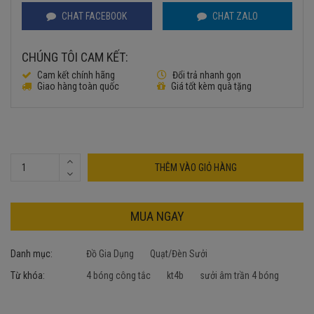
CHAT FACEBOOK
CHAT ZALO
CHÚNG TÔI CAM KẾT:
Cam kết chính hãng
Đổi trả nhanh gọn
Giao hàng toàn quốc
Giá tốt kèm quà tặng
THÊM VÀO GIỎ HÀNG
MUA NGAY
Danh mục:
Đồ Gia Dụng
Quạt/Đèn Sưởi
Từ khóa:
4 bóng công tắc
kt4b
sưởi âm trần 4 bóng