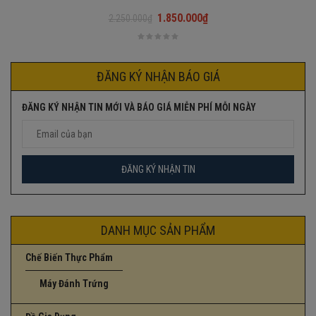
1.850.000
₫
2.250.000
₫
Giá
Giá
gốc
hiện
là:
tại
2.250.000₫.
là:
ĐĂNG KÝ NHẬN BÁO GIÁ
1.850.000₫.
ĐĂNG KÝ NHẬN TIN MỚI VÀ BÁO GIÁ MIỄN PHÍ MỖI NGÀY
DANH MỤC SẢN PHẨM
Chế Biến Thực Phẩm
Máy Đánh Trứng