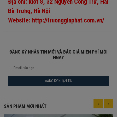
Địa chỉ: kiot 8, 32 Nguyễn Công Trứ, Hai
Bà Trưng, Hà Nội
Website:
http://truonggiaphat.com.vn/
ĐĂNG KÝ NHẬN TIN MỚI VÀ BÁO GIÁ MIỄN PHÍ MỖI
NGÀY
SẢN PHẨM MỚI NHẤT