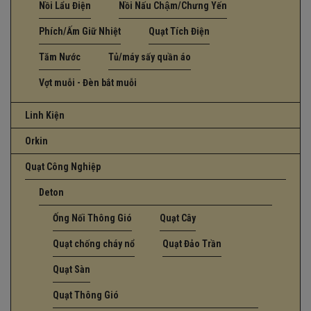
Nồi Lẩu Điện
Nồi Nấu Chậm/Chưng Yến
Phích/Ấm Giữ Nhiệt
Quạt Tích Điện
Tăm Nước
Tủ/máy sấy quần áo
Vợt muỗi - Đèn bắt muỗi
Linh Kiện
Orkin
Quạt Công Nghiệp
Deton
Ống Nối Thông Gió
Quạt Cây
Quạt chống cháy nổ
Quạt Đảo Trần
Quạt Sàn
Quạt Thông Gió