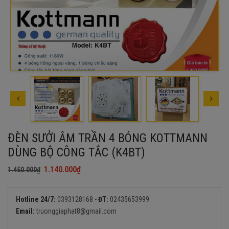
ĐÈN SƯỞI ÂM TRẦN 4 BÓNG KOTTMANN
DÙNG BỘ CÔNG TẮC (K4BT)
1.140.000
₫
1.450.000
₫
Giá
Giá
gốc
hiện
là:
tại
Hotline 24/7:
0393128168
-
ĐT:
02435653999
1.450.000₫.
là:
Email:
truonggiaphat8@gmail.com
1.140.000₫.