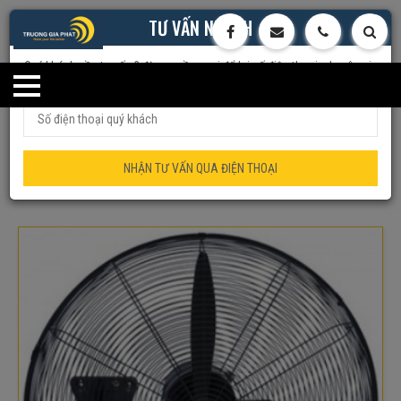
TƯ VẤN NHANH
Quý khách cần tư vấn ? đừng ngần ngại để lại số điện thoại, chuyên gia
của chúng tôi sẽ tư vấn trực tiếp cho quý khách
Trang chủ
Quạt Công Nghiệp
Deton
Quạt Treo Tường Công Nghiệp
Quạt treo tường công nghiệp
NHẬN TƯ VẤN QUA ĐIỆN THOẠI
DHW750-T