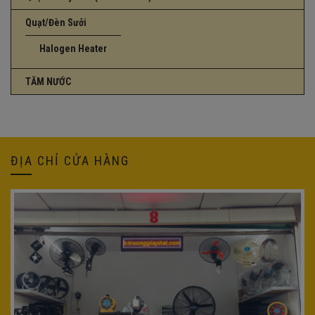
Quạt/Đèn Sưởi
Halogen Heater
TĂM NƯỚC
ĐỊA CHỈ CỬA HÀNG