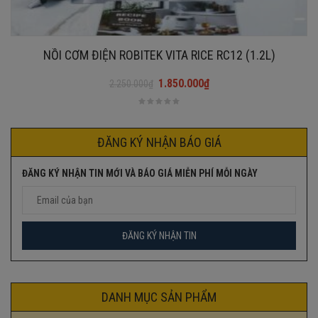
NỒI CƠM ĐIỆN ROBITEK VITA RICE RC12 (1.2L)
1.850.000
₫
2.250.000
₫
Giá
Giá
gốc
hiện
là:
tại
2.250.000₫.
là:
ĐĂNG KÝ NHẬN BÁO GIÁ
1.850.000₫.
ĐĂNG KÝ NHẬN TIN MỚI VÀ BÁO GIÁ MIỄN PHÍ MỖI NGÀY
DANH MỤC SẢN PHẨM