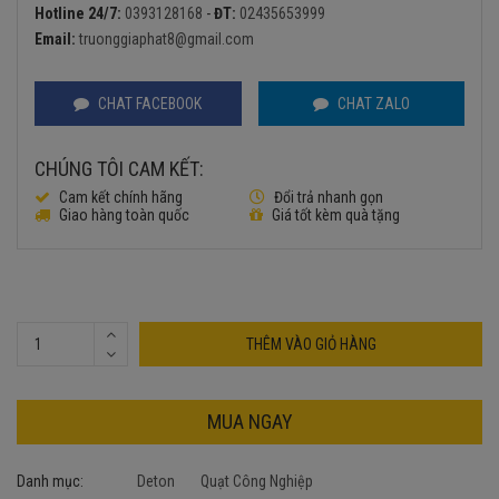
là:
tại
Hotline 24/7:
0393128168
-
ĐT:
02435653999
2.250.000₫.
là:
Email:
truonggiaphat8@gmail.com
2.050.000₫.
CHAT FACEBOOK
CHAT ZALO
CHÚNG TÔI CAM KẾT:
Cam kết chính hãng
Đổi trả nhanh gọn
Giao hàng toàn quốc
Giá tốt kèm quà tặng
THÊM VÀO GIỎ HÀNG
MUA NGAY
Danh mục:
Deton
Quạt Công Nghiệp