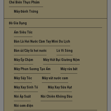
Chế Biến Thực Phẩm
Máy Đánh Trứng
Đồ Gia Dụng
Ấm Siêu Tốc
Bàn Là Hơi Nước Cầm Tay Mini Du Lịch
Bàn ủi/Cây là hơi nước
Lò Vi Sóng
Máy Ép Chậm
Máy Hút Bụi Giường Nệm
Máy Phun Sương Tạo Ẩm
Máy rửa bát
Máy Sấy Tóc
Máy vắt nước cam
Máy Xay Sinh Tố
Máy Xay Sữa Hạt
Nồi Áp Suất
Nồi Chiên Không Dầu
Nồi cơm điện