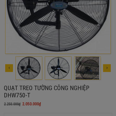
QUẠT TREO TƯỜNG CÔNG NGHIỆP
DHW750-T
2.050.000
₫
2.250.000
₫
Giá
Giá
gốc
hiện