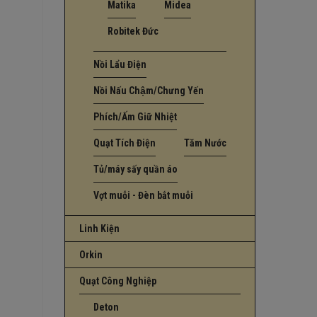
Matika
Midea
Robitek Đức
Nồi Lẩu Điện
Nồi Nấu Chậm/Chưng Yến
Phích/Ấm Giữ Nhiệt
Quạt Tích Điện
Tăm Nước
Tủ/máy sấy quần áo
Vợt muỗi - Đèn bắt muỗi
Linh Kiện
Orkin
Quạt Công Nghiệp
Deton