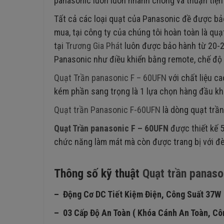
panasonic luôn luôn nhanh chóng và thuận tiệ
Tất cả các loại quạt của Panasonic đề được bảo
mua, tại công ty của chúng tôi hoàn toàn là q
tại
Trương Gia Phát
luôn được bảo hành từ 20-2
Panasonic như điều khiển bằng remote, chế độ gi
Quạt Trần panasonic F – 60UFN
với chất liệu ca
kém phần sang trọng là 1 lựa chọn hàng đầu kh
Quạt trần Panasonic F-60UFN
là dòng quạt trần 
Quạt Trần panasonic F – 60UFN
được thiết kế 5
chức năng làm mát mà còn được trang bị với đèn
Thông số kỹ thuật
Quạt trần panas
– Động Cơ DC Tiết Kiệm Điện, Công Suất 37W
– 03 Cấp Độ An Toàn ( Khóa Cánh An Toàn, Côn