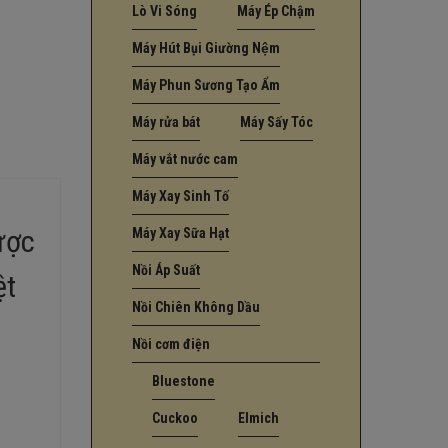
Lò Vi Sóng
Máy Ép Chậm
Máy Hút Bụi Giường Nệm
Máy Phun Sương Tạo Ẩm
Máy rửa bát
Máy Sấy Tóc
Máy vắt nước cam
Máy Xay Sinh Tố
ược
Máy Xay Sữa Hạt
Nồi Áp Suất
ệt
Nồi Chiên Không Dầu
Nồi cơm điện
Bluestone
Cuckoo
Elmich