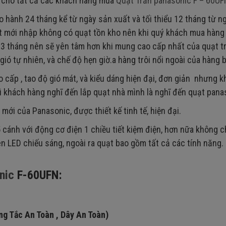
n cho tất cả các khách hàng mua
Quạt Trần panasonic F – 60UF
 hành 24 tháng kể từ ngày sản xuất và tối thiểu 12 tháng từ n
uạt mới nhập không có quạt tồn kho nên khi quý khách mua hàng
3 tháng nên sẽ yên tâm hơn khi mung cao cấp nhất của quạt t
ó tự nhiên, và chế độ hẹn giờ.a hàng trôi nổi ngoài của hàng b
o cấp , tao độ gió mát, và kiểu dáng hiện đại, đơn giản nhưng 
i khách hàng nghĩ đến lắp quạt nhà mình là nghĩ đến quạt pana
mới của Panasonic, được thiết kế tinh tế, hiện đại.
 cánh với động cơ điện 1 chiều tiết kiệm điện, hơn nữa không c
 LED chiếu sáng, ngoài ra quạt bao gồm tất cả các tính năng.
onic
F-60UFN:
g Tắc An Toàn , Dây An Toàn)