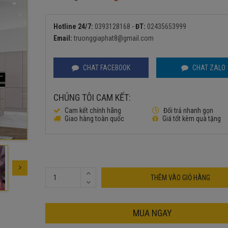
Giá
Giá
gốc
hiện
là:
tại
Hotline 24/7:
0393128168
-
ĐT:
02435653999
8.100.000₫.
là:
Email:
truonggiaphat8@gmail.com
7.950.000₫.
CHAT FACEBOOK
CHAT ZALO
CHÚNG TÔI CAM KẾT:
Cam kết chính hãng
Đổi trả nhanh gọn
Giao hàng toàn quốc
Giá tốt kèm quà tặng
THÊM VÀO GIỎ HÀNG
MUA NGAY