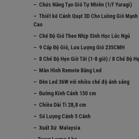
– Chức Năng Tạo Gió Tự Nhiên (1/f Yuragi)
– Thiết kế Cánh Quạt 3D Cho Luồng Gió Mạnh
Cao
– Chế Độ Gió Theo Nhịp SInh Học Lúc Ngủ
– 9 Cấp Độ Gió, Lưu Lượng Gió 235CMH
– 8 Chế Độ Hẹn Giờ Tắt (1-8 giờ) / 8 Chế Độ H
– Màn Hình Remote Bằng Led
– Đèn Led 36W với nhiều chế độ ánh sáng
– Đường Kính Cánh 150 cm
– Chiều Dài Ti 28,8 cm
– Số Lượng Cánh 5 Cánh
– Xuất Xứ Malaysia