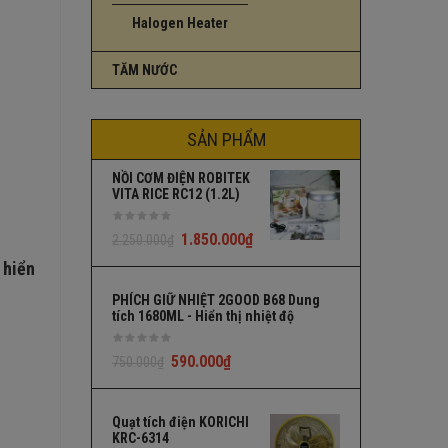
Halogen Heater
TĂM NƯỚC
SẢN PHẨM
NỒI CƠM ĐIỆN ROBITEK
VITA RICE RC12 (1.2L)
1.850.000
₫
2.250.000
₫
 hiển
PHÍCH GIỮ NHIỆT 2GOOD B68 Dung
tích 1680ML - Hiển thị nhiệt độ
590.000
₫
750.000
₫
Quạt tích điện KORICHI
KRC-6314