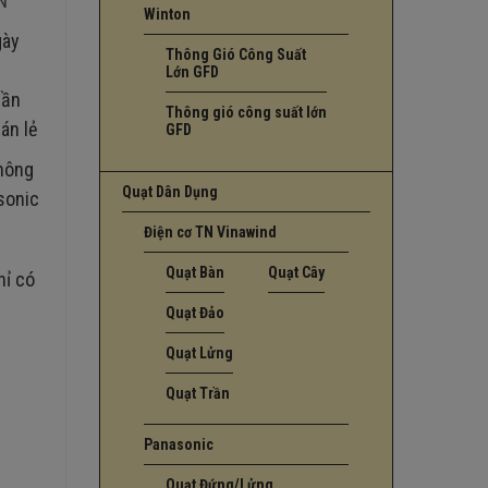
N
Winton
gày
Thông Gió Công Suất
Lớn GFD
rần
Thông gió công suất lớn
án lẻ
GFD
không
Quạt Dân Dụng
sonic
Điện cơ TN Vinawind
Quạt Bàn
Quạt Cây
hỉ có
Quạt Đảo
Quạt Lửng
Quạt Trần
Panasonic
Quạt Đứng/Lửng