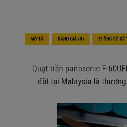
MÔ TẢ
ĐÁNH GIÁ (0)
THÔNG SỐ KỸ
Quạt trần panasonic
F-60UF
đặt tại Malaysia là thương