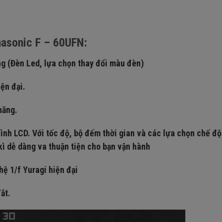
nasonic F – 60UFN:
g (Đèn Led, lựa chọn thay đổi màu đèn)
ện đại.
năng.
nh LCD. Với tốc độ, bộ đếm thời gian và các lựa chọn chế độ
 kì dễ dàng va thuận tiện cho bạn vận hành
ệ 1/f Yuragi hiện đại
ắt.