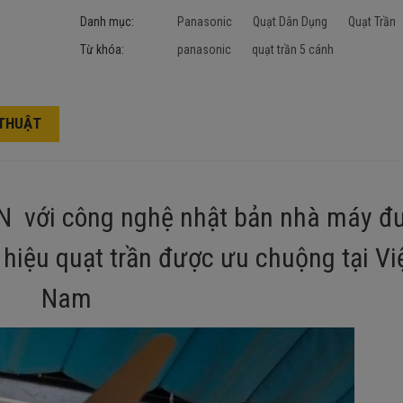
Danh mục:
Panasonic
Quạt Dân Dụng
Quạt Trần
Từ khóa:
panasonic
quạt trần 5 cánh
 THUẬT
N với công nghệ nhật bản nhà máy đ
 hiệu quạt trần được ưu chuộng tại Vi
Nam