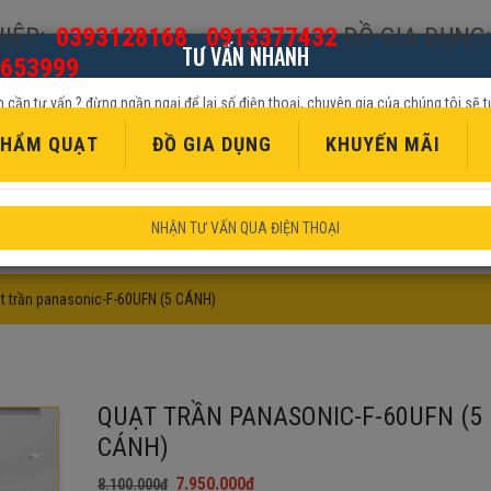
IỆP:
0393128168
-
0913377432
ĐỒ GIA DỤNG:
TƯ VẤN NHANH
653999
 cần tư vấn ? đừng ngần ngại để lại số điện thoại, chuyên gia của chúng tôi sẽ t
tiếp cho quý khách
HẨM QUẠT
ĐỒ GIA DỤNG
KHUYẾN MÃI
NHẬN TƯ VẤN QUA ĐIỆN THOẠI
t trần panasonic-F-60UFN (5 CÁNH)
QUẠT TRẦN PANASONIC-F-60UFN (5
CÁNH)
7.950.000
₫
8.100.000
₫