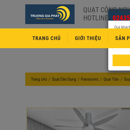
QUẠT CÔNG NGH
HOTLINE:
02435
Quý khách
TRANG CHỦ
GIỚI THIỆU
SẢN P
Trang chủ
Quạt Dân Dụng
Panasonic
Quạt Trần
Quạ