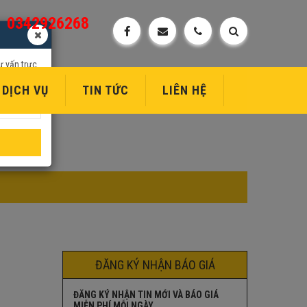
0342926268
ư vấn trực
DỊCH VỤ
TIN TỨC
LIÊN HỆ
ĐĂNG KÝ NHẬN BÁO GIÁ
ĐĂNG KÝ NHẬN TIN MỚI VÀ BÁO GIÁ
MIỄN PHÍ MỖI NGÀY