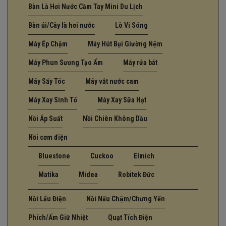
Bàn Là Hơi Nước Cầm Tay Mini Du Lịch
Bàn ủi/Cây là hơi nước
Lò Vi Sóng
Máy Ép Chậm
Máy Hút Bụi Giường Nệm
Máy Phun Sương Tạo Ẩm
Máy rửa bát
Máy Sấy Tóc
Máy vắt nước cam
Máy Xay Sinh Tố
Máy Xay Sữa Hạt
Nồi Áp Suất
Nồi Chiên Không Dầu
Nồi cơm điện
Bluestone
Cuckoo
Elmich
Matika
Midea
Robitek Đức
Nồi Lẩu Điện
Nồi Nấu Chậm/Chưng Yến
Phích/Ấm Giữ Nhiệt
Quạt Tích Điện