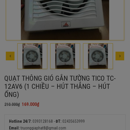
QUẠT THÔNG GIÓ GẮN TƯỜNG TICO TC-
12AV6 (1 CHIỀU – HÚT THẲNG – HÚT
ỐNG)
169.000
₫
210.000
₫
Giá
Giá
gốc
hiện
là:
tại
Hotline 24/7:
0393128168
-
ĐT:
02435653999
210.000₫.
là:
Email:
truonggiaphat8@gmail.com