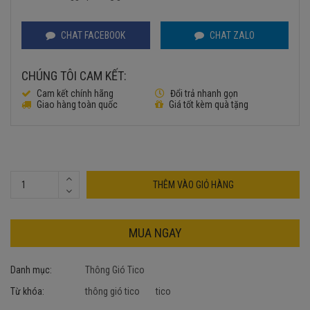
169.000₫.
CHAT FACEBOOK
CHAT ZALO
CHÚNG TÔI CAM KẾT:
Cam kết chính hãng
Đổi trả nhanh gọn
Giao hàng toàn quốc
Giá tốt kèm quà tặng
THÊM VÀO GIỎ HÀNG
MUA NGAY
Danh mục:
Thông Gió Tico
Từ khóa:
thông gió tico
tico