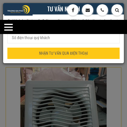
TƯ VẤN NHANH
Quý khách cần tư vấn ? đừng ngần ngại để lại số điện thoại, chuyên gia
của chúng tôi sẽ tư vấn trực tiếp cho quý khách
Trang chủ
Quạt Dân Dụng
Thông Gió Tico
Quạt thông gió
gắn tường Tico TC-12AV6 (1 chiều – hút thẳng – Hút ống)
NHẬN TƯ VẤN QUA ĐIỆN THOẠI