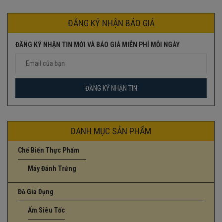
gốc
hiện
là:
tại
2.250.000₫.
là:
ĐĂNG KÝ NHẬN BÁO GIÁ
1.850.000₫.
ĐĂNG KÝ NHẬN TIN MỚI VÀ BÁO GIÁ MIỄN PHÍ MỖI NGÀY
DANH MỤC SẢN PHẨM
Chế Biến Thực Phẩm
Máy Đánh Trứng
Đồ Gia Dụng
Ấm Siêu Tốc