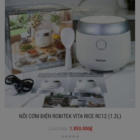
NỒI CƠM ĐIỆN ROBITEK VITA RICE RC12 (1.2L)
1.850.000
₫
2.250.000
₫
Giá
Giá