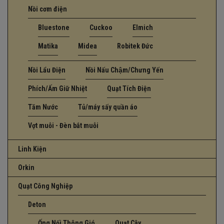
Nồi cơm điện
Bluestone
Cuckoo
Elmich
Matika
Midea
Robitek Đức
Nồi Lẩu Điện
Nồi Nấu Chậm/Chưng Yến
Phích/Ấm Giữ Nhiệt
Quạt Tích Điện
Tăm Nước
Tủ/máy sấy quần áo
Vợt muỗi - Đèn bắt muỗi
Linh Kiện
Orkin
Quạt Công Nghiệp
Deton
Ống Nối Thông Gió
Quạt Cây