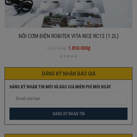
NỒI CƠM ĐIỆN ROBITEK VITA RICE RC12 (1.2L)
1.850.000
₫
2.250.000
₫
Giá
Giá
gốc
hiện
là:
tại
2.250.000₫.
là:
ĐĂNG KÝ NHẬN BÁO GIÁ
1.850.000₫.
ĐĂNG KÝ NHẬN TIN MỚI VÀ BÁO GIÁ MIỄN PHÍ MỖI NGÀY