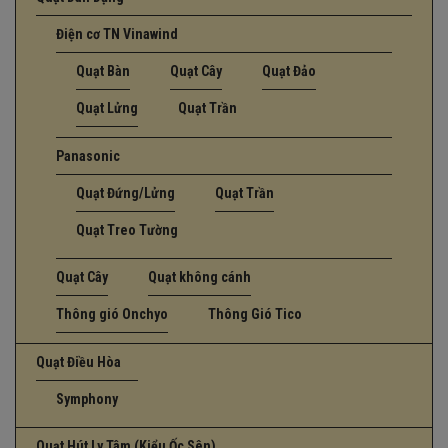
Điện cơ TN Vinawind
Quạt Bàn
Quạt Cây
Quạt Đảo
Quạt Lửng
Quạt Trần
Panasonic
Quạt Đứng/Lửng
Quạt Trần
Quạt Treo Tường
Quạt Cây
Quạt không cánh
Thông gió Onchyo
Thông Gió Tico
Quạt Điều Hòa
Symphony
Quạt Hút Ly Tâm (Kiểu Ốc Sên)