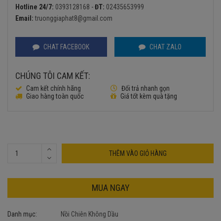
là:
tại
Hotline 24/7:
0393128168
-
ĐT:
02435653999
3.500.000₫.
là:
Email:
truonggiaphat8@gmail.com
2.700.000₫.
CHAT FACEBOOK
CHAT ZALO
CHÚNG TÔI CAM KẾT:
Cam kết chính hãng
Đổi trả nhanh gọn
Giao hàng toàn quốc
Giá tốt kèm quà tặng
THÊM VÀO GIỎ HÀNG
MUA NGAY
Danh mục:
Nồi Chiên Không Dầu