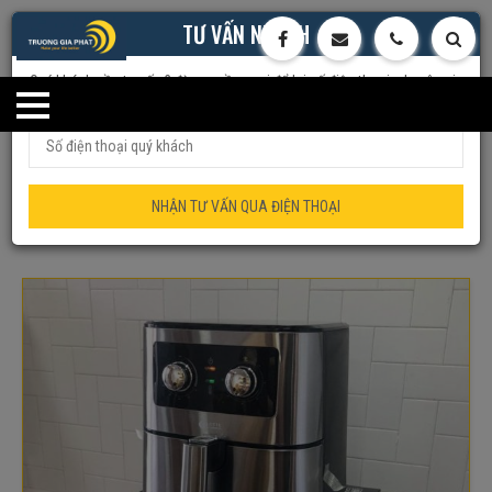
TƯ VẤN NHANH
Quý khách cần tư vấn ? đừng ngần ngại để lại số điện thoại, chuyên gia
của chúng tôi sẽ tư vấn trực tiếp cho quý khách
Trang chủ
Đồ Gia Dụng
Nồi Chiên Không Dầu
Nồi chiên
không dầu LOTTE LTS-AF5SM nhập khẩu Hàn Quốc dung tích 5.5L –
NHẬN TƯ VẤN QUA ĐIỆN THOẠI
nồi chiên không dầu – HÀNG CHÍNH HÃNG