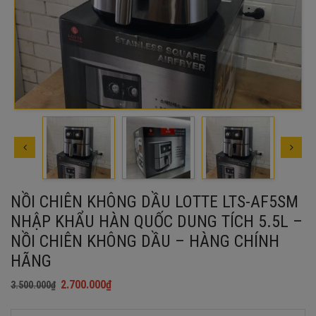
NỒI CHIÊN KHÔNG DẦU LOTTE LTS-AF5SM
NHẬP KHẨU HÀN QUỐC DUNG TÍCH 5.5L –
NỒI CHIÊN KHÔNG DẦU – HÀNG CHÍNH
HÃNG
2.700.000
₫
3.500.000
₫
Giá
Giá
gốc
hiện