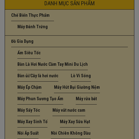
DANH MỤC SẢN PHẨM
Chế Biến Thực Phẩm
Máy Đánh Trứng
Đồ Gia Dụng
Ấm Siêu Tốc
Bàn Là Hơi Nước Cầm Tay Mini Du Lịch
Bàn ủi/Cây là hơi nước
Lò Vi Sóng
Máy Ép Chậm
Máy Hút Bụi Giường Nệm
Máy Phun Sương Tạo Ẩm
Máy rửa bát
Máy Sấy Tóc
Máy vắt nước cam
Máy Xay Sinh Tố
Máy Xay Sữa Hạt
Nồi Áp Suất
Nồi Chiên Không Dầu