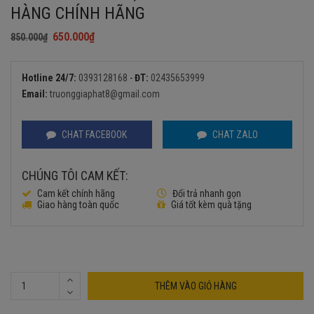
HÀNG CHÍNH HÃNG
650.000
₫
850.000
₫
Giá
Giá
gốc
hiện
là:
tại
Hotline 24/7:
0393128168
-
ĐT:
02435653999
850.000₫.
là:
Email:
truonggiaphat8@gmail.com
650.000₫.
CHAT FACEBOOK
CHAT ZALO
CHÚNG TÔI CAM KẾT:
Cam kết chính hãng
Đổi trả nhanh gọn
Giao hàng toàn quốc
Giá tốt kèm quà tặng
THÊM VÀO GIỎ HÀNG