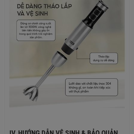
IV. HƯỚNG DẪN VỆ SINH & BẢO QUẢN