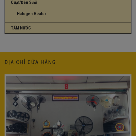
Quạt/Đèn Sưởi
Halogen Heater
TĂM NƯỚC
ĐỊA CHỈ CỬA HÀNG