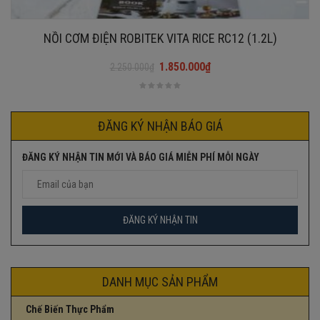
NỒI CƠM ĐIỆN ROBITEK VITA RICE RC12 (1.2L)
1.850.000
₫
2.250.000
₫
Giá
Giá
gốc
hiện
là:
tại
2.250.000₫.
là:
ĐĂNG KÝ NHẬN BÁO GIÁ
1.850.000₫.
ĐĂNG KÝ NHẬN TIN MỚI VÀ BÁO GIÁ MIỄN PHÍ MỖI NGÀY
DANH MỤC SẢN PHẨM
Chế Biến Thực Phẩm