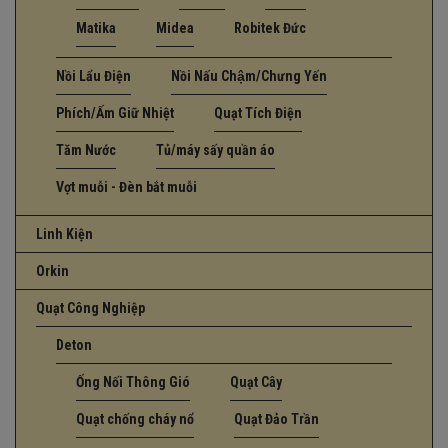
Matika
Midea
Robitek Đức
Nồi Lẩu Điện
Nồi Nấu Chậm/Chưng Yến
Phích/Ấm Giữ Nhiệt
Quạt Tích Điện
Tăm Nước
Tủ/máy sấy quần áo
Vợt muỗi - Đèn bắt muỗi
Linh Kiện
Orkin
Quạt Công Nghiệp
Deton
Ống Nối Thông Gió
Quạt Cây
Quạt chống cháy nổ
Quạt Đảo Trần