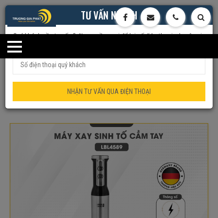
TƯ VẤN NHANH
Quý khách cần tư vấn ? đừng ngần ngại để lại số điện thoại, chuyên gia
của chúng tôi sẽ tư vấn trực tiếp cho quý khách
Trang chủ
Đồ Gia Dụng
Máy Xay Sinh Tố
Máy xay sinh tố
cầm tay đa năng Lebenlang LBL3638, công suất 1000W, lưỡi dao 2
NHẬN TƯ VẤN QUA ĐIỆN THOẠI
cánh, bảo hành 2 năm – hàng chính hãng