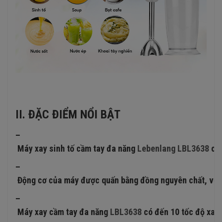
II. ĐẶC ĐIỂM NỔI BẬT
–
Máy xay sinh tố cầm tay đa năng
Lebenlang LBL3638
có 
–
Động cơ của máy được quấn bằng đồng nguyên chất, vượt x
–
Máy xay cầm tay đa năng
LBL3638
có đến 10 tốc độ xay 