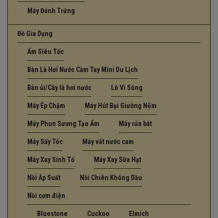
Máy Đánh Trứng
Đồ Gia Dụng
Ấm Siêu Tốc
Bàn Là Hơi Nước Cầm Tay Mini Du Lịch
Bàn ủi/Cây là hơi nước
Lò Vi Sóng
Máy Ép Chậm
Máy Hút Bụi Giường Nệm
Máy Phun Sương Tạo Ẩm
Máy rửa bát
Máy Sấy Tóc
Máy vắt nước cam
Máy Xay Sinh Tố
Máy Xay Sữa Hạt
Nồi Áp Suất
Nồi Chiên Không Dầu
Nồi cơm điện
Bluestone
Cuckoo
Elmich