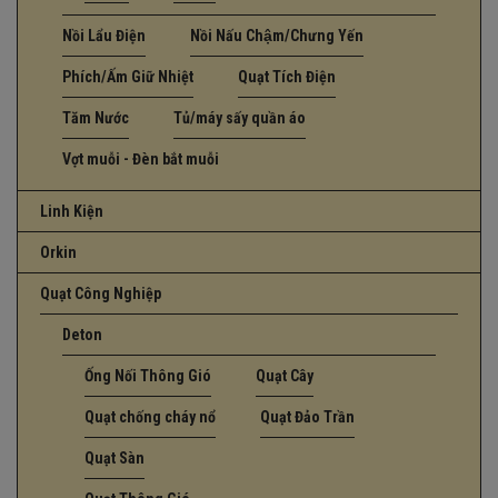
Nồi Lẩu Điện
Nồi Nấu Chậm/Chưng Yến
Phích/Ấm Giữ Nhiệt
Quạt Tích Điện
Tăm Nước
Tủ/máy sấy quần áo
Vợt muỗi - Đèn bắt muỗi
Linh Kiện
Orkin
Quạt Công Nghiệp
Deton
Ống Nối Thông Gió
Quạt Cây
Quạt chống cháy nổ
Quạt Đảo Trần
Quạt Sàn