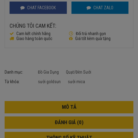
CHAT FACEBOOK
CHAT ZALO
CHÚNG TÔI CAM KẾT:
Cam kết chính hãng
Đổi trả nhanh gọn
Giao hàng toàn quốc
Giá tốt kèm quà tặng
Danh mục:
Đồ Gia Dụng
Quạt/Đèn Sưởi
Từ khóa:
sưởi goldsun
sưởi mica
MÔ TẢ
ĐÁNH GIÁ (0)
THÔNG SỐ KỸ THUẬT