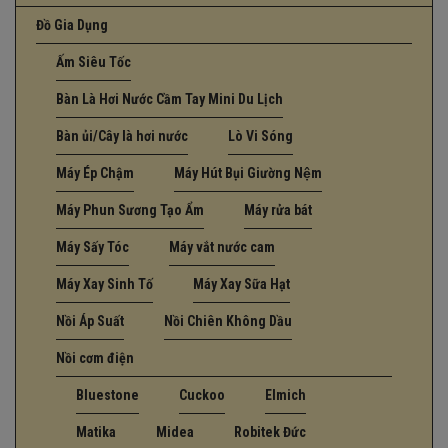
Đồ Gia Dụng
Ấm Siêu Tốc
Bàn Là Hơi Nước Cầm Tay Mini Du Lịch
Bàn ủi/Cây là hơi nước
Lò Vi Sóng
Máy Ép Chậm
Máy Hút Bụi Giường Nệm
Máy Phun Sương Tạo Ẩm
Máy rửa bát
Máy Sấy Tóc
Máy vắt nước cam
Máy Xay Sinh Tố
Máy Xay Sữa Hạt
Nồi Áp Suất
Nồi Chiên Không Dầu
Nồi cơm điện
Bluestone
Cuckoo
Elmich
Matika
Midea
Robitek Đức