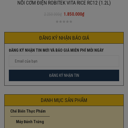
NỒI CƠM ĐIỆN ROBITEK VITA RICE RC12 (1.2L)
1.850.000
₫
2.250.000
₫
Giá
Giá
gốc
hiện
là:
tại
2.250.000₫.
là:
ĐĂNG KÝ NHẬN BÁO GIÁ
1.850.000₫.
ĐĂNG KÝ NHẬN TIN MỚI VÀ BÁO GIÁ MIỄN PHÍ MỖI NGÀY
DANH MỤC SẢN PHẨM
Chế Biến Thực Phẩm
Máy Đánh Trứng