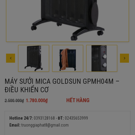
MÁY SƯỞI MICA GOLDSUN GPMH04M –
ĐIỀU KHIỂN CƠ
HẾT HÀNG
1.780.000
₫
2.500.000
₫
Giá
Giá
gốc
hiện
là:
tại
Hotline 24/7:
0393128168
-
ĐT:
02435653999
2.500.000₫.
là:
Email:
truonggiaphat8@gmail.com
1.780.000₫.