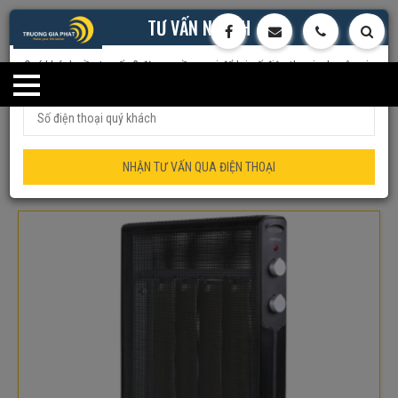
TƯ VẤN NHANH
Quý khách cần tư vấn ? đừng ngần ngại để lại số điện thoại, chuyên gia
của chúng tôi sẽ tư vấn trực tiếp cho quý khách
Trang chủ
Quạt/Đèn Sưởi
MÁY SƯỞI MICA GOLDSUN GPMH04M
– ĐIỀU KHIỂN CƠ
NHẬN TƯ VẤN QUA ĐIỆN THOẠI