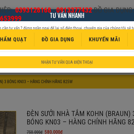
IỆP:
0393128168
-
0913377432
ĐỒ GIA DỤNG:
TƯ VẤN NHANH
653999
 cần tư vấn ? đừng ngần ngại để lại số điện thoại, chuyên gia của chúng tôi sẽ t
tiếp cho quý khách
HẨM QUẠT
ĐỒ GIA DỤNG
KHUYẾN MÃI
NHẬN TƯ VẤN QUA ĐIỆN THOẠI
N) 3 BÓNG KN03 – HÀNG CHÍNH HÃNG 825W
ĐÈN SƯỞI NHÀ TẮM KOHN (BRAUN) 
BÓNG KN03 – HÀNG CHÍNH HÃNG 8
580.000
₫
750.000
₫