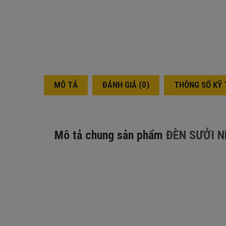
MÔ TẢ
ĐÁNH GIÁ (0)
THÔNG SỐ KỸ
Mô tả chung sản phẩm
ĐÈN SƯỞI N