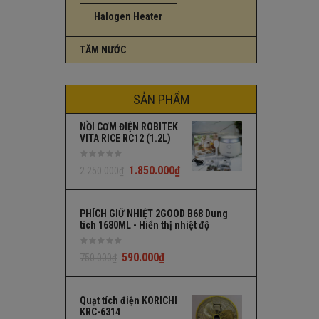
Halogen Heater
TĂM NƯỚC
SẢN PHẨM
NỒI CƠM ĐIỆN ROBITEK
VITA RICE RC12 (1.2L)
1.850.000
₫
2.250.000
₫
PHÍCH GIỮ NHIỆT 2GOOD B68 Dung
tích 1680ML - Hiển thị nhiệt độ
590.000
₫
750.000
₫
Quạt tích điện KORICHI
KRC-6314