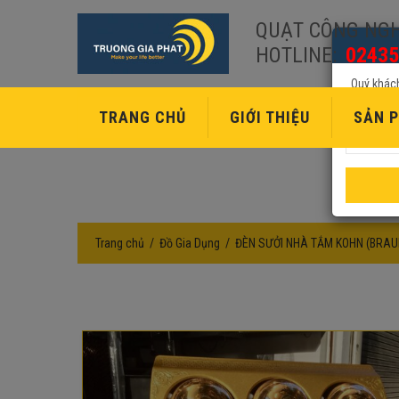
QUẠT CÔNG NGH
HOTLINE:
02435
Quý khách
TRANG CHỦ
GIỚI THIỆU
SẢN P
Trang chủ
Đồ Gia Dụng
ĐÈN SƯỞI NHÀ TẮM KOHN (BRAU