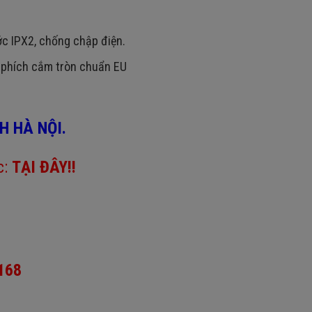
c IPX2, chống chập điện.
u phích cắm tròn chuẩn EU
H HÀ NỘI.
c:
TẠI ĐÂY
!!
.168