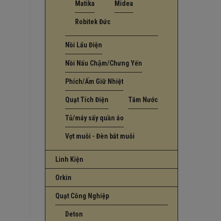
Matika
Midea
Robitek Đức
Nồi Lẩu Điện
Nồi Nấu Chậm/Chưng Yến
Phích/Ấm Giữ Nhiệt
Quạt Tích Điện
Tăm Nước
Tủ/máy sấy quần áo
Vợt muỗi - Đèn bắt muỗi
Linh Kiện
Orkin
Quạt Công Nghiệp
Deton