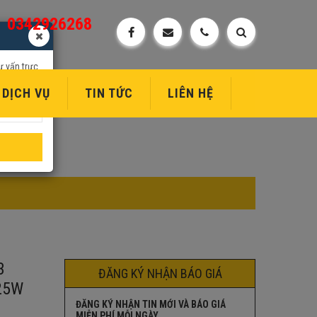
0342926268
ư vấn trực
DỊCH VỤ
TIN TỨC
LIÊN HỆ
3
ĐĂNG KÝ NHẬN BÁO GIÁ
25W
ĐĂNG KÝ NHẬN TIN MỚI VÀ BÁO GIÁ
MIỄN PHÍ MỖI NGÀY