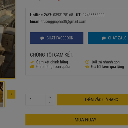
Giá
Giá
gốc
hiện
là:
tại
Hotline 24/7:
0393128168
-
ĐT:
02435653999
750.000₫.
là:
Email:
truonggiaphat8@gmail.com
580.000₫.
CHAT FACEBOOK
CHAT ZALO
CHÚNG TÔI CAM KẾT:
Cam kết chính hãng
Đổi trả nhanh gọn
Giao hàng toàn quốc
Giá tốt kèm quà tặng
THÊM VÀO GIỎ HÀNG
MUA NGAY