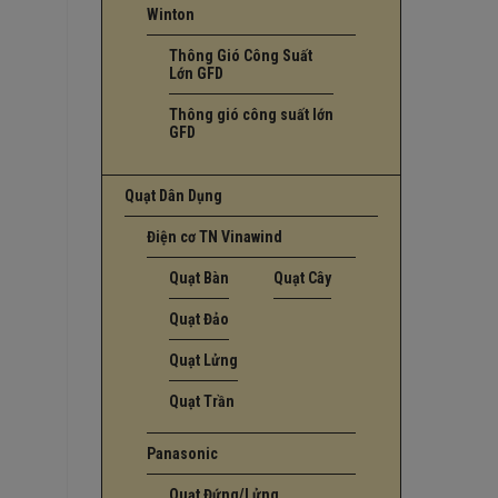
Winton
Thông Gió Công Suất
Lớn GFD
Thông gió công suất lớn
GFD
Quạt Dân Dụng
Điện cơ TN Vinawind
Quạt Bàn
Quạt Cây
Quạt Đảo
Quạt Lửng
Quạt Trần
Panasonic
Quạt Đứng/Lửng