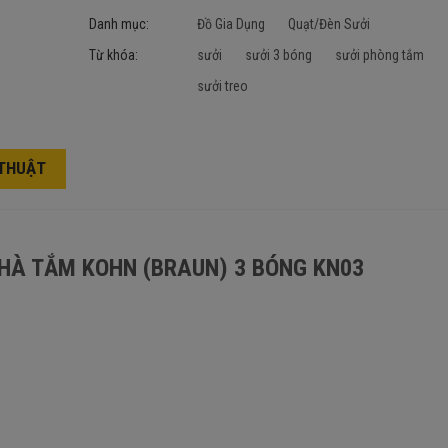
Danh mục:
Đồ Gia Dụng
Quạt/Đèn Sưởi
Từ khóa:
sưởi
sưởi 3 bóng
sưởi phòng tắm
sưởi treo
 THUẬT
HÀ TẮM KOHN (BRAUN) 3 BÓNG KN03