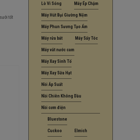
Lò Vi Sóng
Máy Ép Chậm
Máy Hút Bụi Giường Nệm
sưởi tốt
Máy Phun Sương Tạo Ẩm
Máy rửa bát
Máy Sấy Tóc
Máy vắt nước cam
Máy Xay Sinh Tố
Máy Xay Sữa Hạt
Nồi Áp Suất
Nồi Chiên Không Dầu
Nồi cơm điện
Bluestone
Cuckoo
Elmich