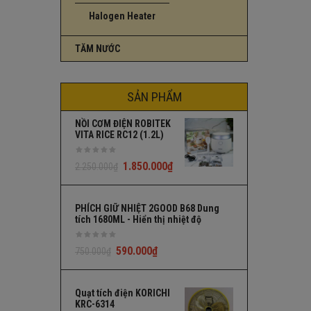
Halogen Heater
TĂM NƯỚC
SẢN PHẨM
NỒI CƠM ĐIỆN ROBITEK
VITA RICE RC12 (1.2L)
1.850.000
₫
2.250.000
₫
PHÍCH GIỮ NHIỆT 2GOOD B68 Dung
tích 1680ML - Hiển thị nhiệt độ
590.000
₫
750.000
₫
Quạt tích điện KORICHI
KRC-6314