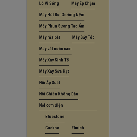
Lò Vi Sóng
Máy Ép Chậm
Máy Hút Bụi Giường Nệm
Máy Phun Sương Tạo Ẩm
Máy rửa bát
Máy Sấy Tóc
Máy vắt nước cam
Máy Xay Sinh Tố
Máy Xay Sữa Hạt
Nồi Áp Suất
Nồi Chiên Không Dầu
Nồi cơm điện
Bluestone
Cuckoo
Elmich