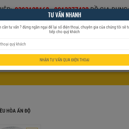
IỆP:
0393128168
-
0913377432
ĐỒ GIA DỤNG:
TƯ VẤN NHANH
653999
 cần tư vấn ? đừng ngần ngại để lại số điện thoại, chuyên gia của chúng tôi sẽ t
tiếp cho quý khách
HẨM QUẠT
ĐỒ GIA DỤNG
KHUYẾN MÃI
NHẬN TƯ VẤN QUA ĐIỆN THOẠI
IỀU HÒA ẤN ĐỘ