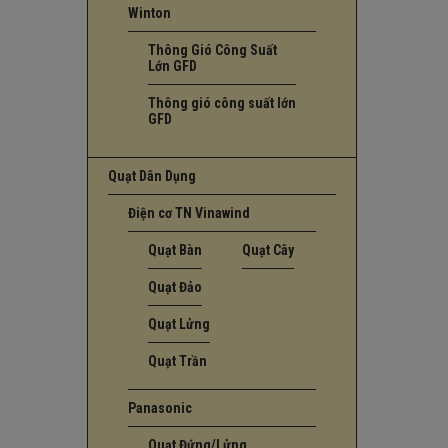
Winton
Thông Gió Công Suất
Lớn GFD
Thông gió công suất lớn
GFD
Quạt Dân Dụng
Điện cơ TN Vinawind
Quạt Bàn
Quạt Cây
Quạt Đảo
Quạt Lửng
Quạt Trần
Panasonic
Quạt Đứng/Lửng