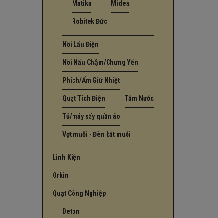
Matika
Midea
Robitek Đức
Nồi Lẩu Điện
Nồi Nấu Chậm/Chưng Yến
Phích/Ấm Giữ Nhiệt
Quạt Tích Điện
Tăm Nước
Tủ/máy sấy quần áo
Vợt muỗi - Đèn bắt muỗi
Linh Kiện
Orkin
Quạt Công Nghiệp
Deton