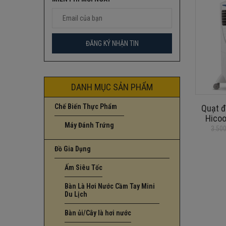
DANH MỤC SẢN PHẨM
Chế Biến Thực Phẩm
Quạt đ
Hicoo
Máy Đánh Trứng
3.50
Giá
Giá
gốc
hiện
Đồ Gia Dụng
là:
tại
3.500.000
là:
Ấm Siêu Tốc
2.490.000
Bàn Là Hơi Nước Cầm Tay Mini
Du Lịch
Bàn ủi/Cây là hơi nước