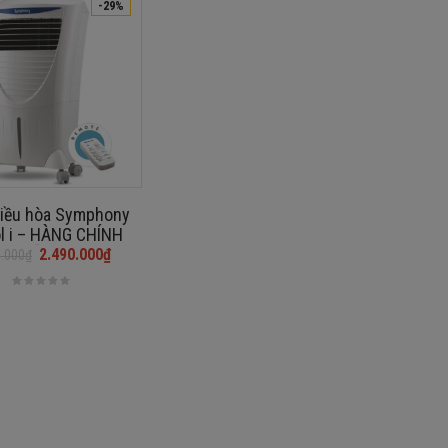
-29%
iều hòa Symphony
l i – HÀNG CHÍNH
HÃNG
2.490.000
₫
0.000
₫
₫.
₫.