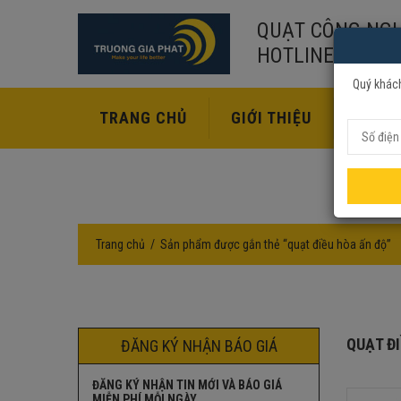
QUẠT CÔNG NGH
HOTLINE:
02435
Quý khách
TRANG CHỦ
GIỚI THIỆU
SẢN P
Trang chủ
Sản phẩm được gắn thẻ “quạt điều hòa ấn độ”
QUẠT Đ
ĐĂNG KÝ NHẬN BÁO GIÁ
ĐĂNG KÝ NHẬN TIN MỚI VÀ BÁO GIÁ
MIỄN PHÍ MỖI NGÀY