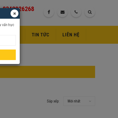
0342926268
ư vấn trực
DỊCH VỤ
TIN TỨC
LIÊN HỆ
Sắp xếp:
Mới nhất