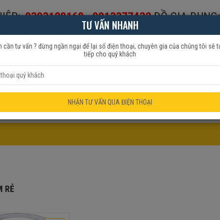
IỆP:
0393128168
-
0913377432
ĐỒ GIA DỤNG:
TƯ VẤN NHANH
653999
 cần tư vấn ? đừng ngần ngại để lại số điện thoại, chuyên gia của chúng tôi sẽ t
tiếp cho quý khách
HẨM QUẠT
ĐỒ GIA DỤNG
KHUYẾN MÃI
NHẬN TƯ VẤN QUA ĐIỆN THOẠI
M RẺ