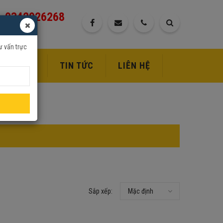
0342926268
ư vấn trực
DỊCH VỤ
TIN TỨC
LIÊN HỆ
Sắp xếp:
Mặc định