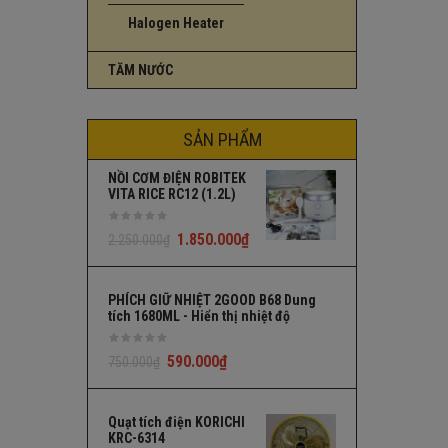
Halogen Heater
TĂM NƯỚC
SẢN PHẨM
NỒI CƠM ĐIỆN ROBITEK
VITA RICE RC12 (1.2L)
1.850.000
₫
2.250.000
₫
PHÍCH GIỮ NHIỆT 2GOOD B68 Dung
tích 1680ML - Hiển thị nhiệt độ
590.000
₫
750.000
₫
Quạt tích điện KORICHI
KRC-6314