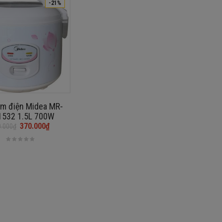
-21%
ơm điện Midea MR-
532 1.5L 700W
370.000
₫
0.000
₫