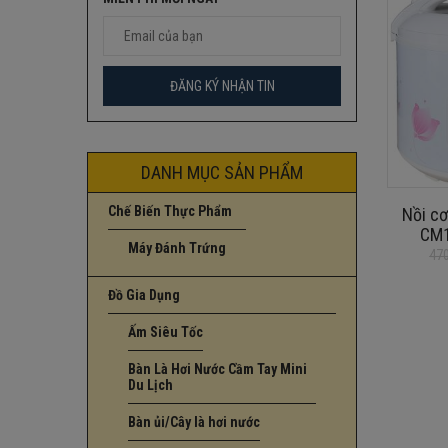
DANH MỤC SẢN PHẨM
Chế Biến Thực Phẩm
Nồi c
CM1
Máy Đánh Trứng
47
Giá
Giá
gốc
hiện
Đồ Gia Dụng
là:
tại
470.000₫.
là:
Ấm Siêu Tốc
370.000₫.
Bàn Là Hơi Nước Cầm Tay Mini
Du Lịch
Bàn ủi/Cây là hơi nước