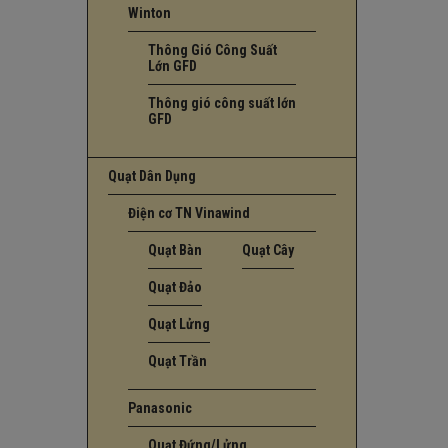
Winton
Thông Gió Công Suất
Lớn GFD
Thông gió công suất lớn
GFD
Quạt Dân Dụng
Điện cơ TN Vinawind
Quạt Bàn
Quạt Cây
Quạt Đảo
Quạt Lửng
Quạt Trần
Panasonic
Quạt Đứng/Lửng