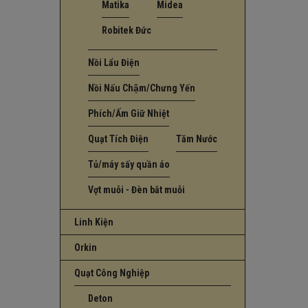
Matika
Midea
Robitek Đức
Nồi Lẩu Điện
Nồi Nấu Chậm/Chưng Yến
Phích/Ấm Giữ Nhiệt
Quạt Tích Điện
Tăm Nước
Tủ/máy sấy quần áo
Vợt muỗi - Đèn bắt muỗi
Linh Kiện
Orkin
Quạt Công Nghiệp
Deton