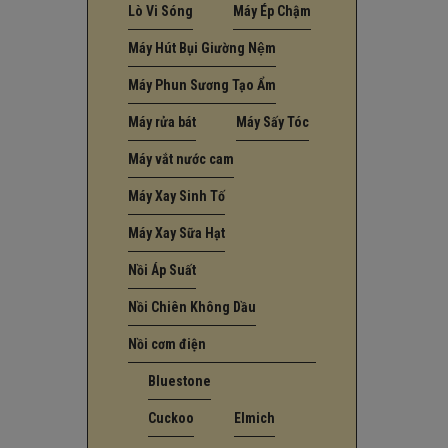
Lò Vi Sóng
Máy Ép Chậm
Máy Hút Bụi Giường Nệm
Máy Phun Sương Tạo Ẩm
Máy rửa bát
Máy Sấy Tóc
Máy vắt nước cam
Máy Xay Sinh Tố
Máy Xay Sữa Hạt
Nồi Áp Suất
Nồi Chiên Không Dầu
Nồi cơm điện
Bluestone
Cuckoo
Elmich