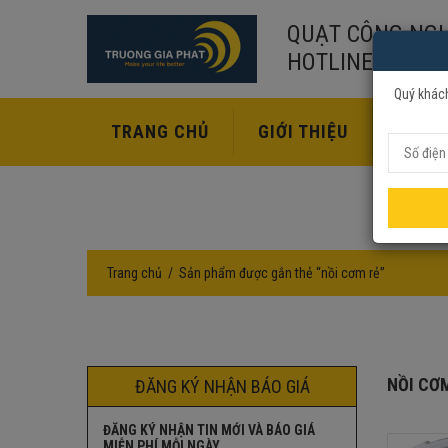
QUẠT CÔNG NGH
HOTLINE:
02435
Quý khách
TRANG CHỦ
GIỚI THIỆU
SẢN P
Trang chủ
Sản phẩm được gắn thẻ “nồi cơm rẻ”
NỒI CƠ
ĐĂNG KÝ NHẬN BÁO GIÁ
ĐĂNG KÝ NHẬN TIN MỚI VÀ BÁO GIÁ
MIỄN PHÍ MỖI NGÀY