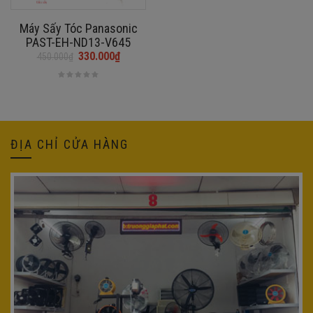
​Máy Sấy Tóc Panasonic
PAST-EH-ND13-V645
330.000
₫
450.000
₫
Giá
Giá
gốc
hiện
là:
tại
450.000₫.
là:
330.000₫.
ĐỊA CHỈ CỬA HÀNG