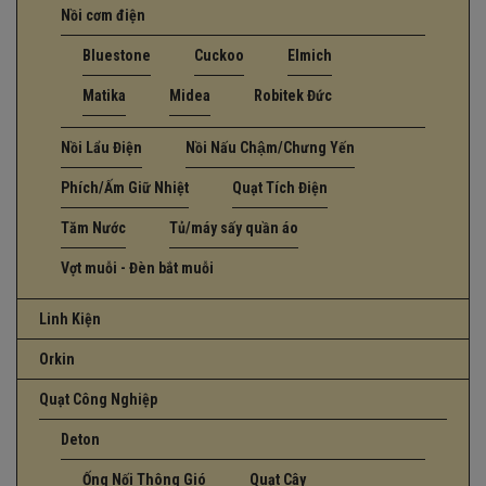
Nồi cơm điện
Bluestone
Cuckoo
Elmich
Matika
Midea
Robitek Đức
Nồi Lẩu Điện
Nồi Nấu Chậm/Chưng Yến
Phích/Ấm Giữ Nhiệt
Quạt Tích Điện
Tăm Nước
Tủ/máy sấy quần áo
Vợt muỗi - Đèn bắt muỗi
Linh Kiện
Orkin
Quạt Công Nghiệp
Deton
Ống Nối Thông Gió
Quạt Cây