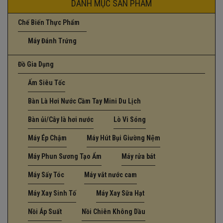
DANH MỤC SẢN PHẨM
Chế Biến Thực Phẩm
Máy Đánh Trứng
Đồ Gia Dụng
Ấm Siêu Tốc
Bàn Là Hơi Nước Cầm Tay Mini Du Lịch
Bàn ủi/Cây là hơi nước
Lò Vi Sóng
Máy Ép Chậm
Máy Hút Bụi Giường Nệm
Máy Phun Sương Tạo Ẩm
Máy rửa bát
Máy Sấy Tóc
Máy vắt nước cam
Máy Xay Sinh Tố
Máy Xay Sữa Hạt
Nồi Áp Suất
Nồi Chiên Không Dầu