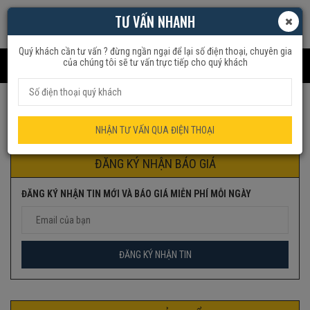
TƯ VẤN NHANH
Quý khách cần tư vấn ? đừng ngần ngại để lại số điện thoại, chuyên gia
của chúng tôi sẽ tư vấn trực tiếp cho quý khách
Trang chủ
Sản phẩm được gắn thẻ “máy sấy V645”
NHẬN TƯ VẤN QUA ĐIỆN THOẠI
ĐĂNG KÝ NHẬN BÁO GIÁ
ĐĂNG KÝ NHẬN TIN MỚI VÀ BÁO GIÁ MIỄN PHÍ MỖI NGÀY