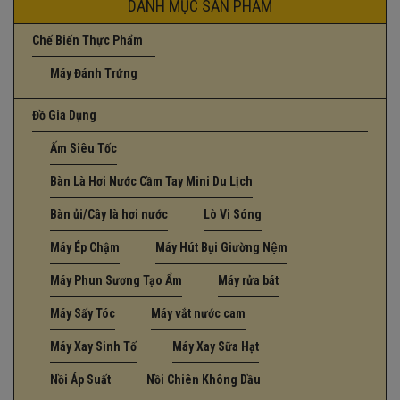
DANH MỤC SẢN PHẨM
Chế Biến Thực Phẩm
Máy Đánh Trứng
Đồ Gia Dụng
Ấm Siêu Tốc
Bàn Là Hơi Nước Cầm Tay Mini Du Lịch
Bàn ủi/Cây là hơi nước
Lò Vi Sóng
Máy Ép Chậm
Máy Hút Bụi Giường Nệm
Máy Phun Sương Tạo Ẩm
Máy rửa bát
Máy Sấy Tóc
Máy vắt nước cam
Máy Xay Sinh Tố
Máy Xay Sữa Hạt
Nồi Áp Suất
Nồi Chiên Không Dầu