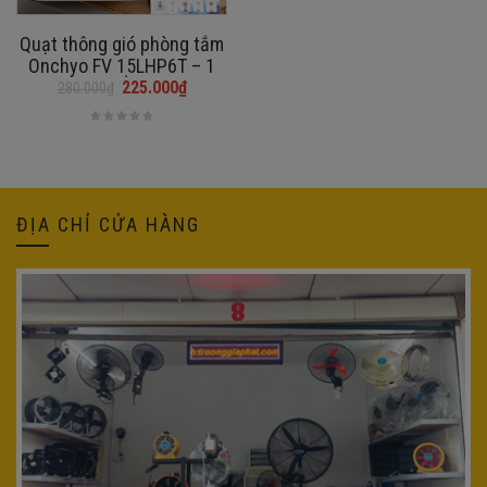
Quạt thông gió phòng tắm
Onchyo FV 15LHP6T – 1
CHIỀU
225.000
₫
280.000
₫
Giá
Giá
gốc
hiện
là:
tại
280.000₫.
là:
225.000₫.
ĐỊA CHỈ CỬA HÀNG