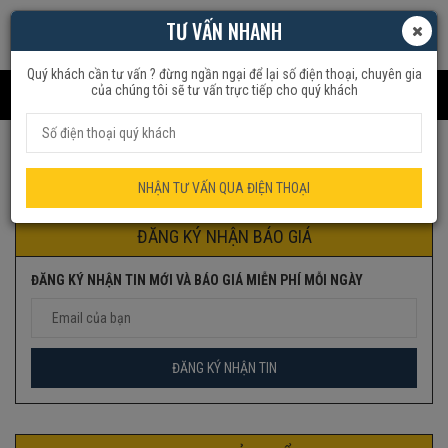
TƯ VẤN NHANH
Quý khách cần tư vấn ? đừng ngần ngại để lại số điện thoại, chuyên gia
của chúng tôi sẽ tư vấn trực tiếp cho quý khách
Trang chủ
Sản phẩm được gắn thẻ “HÚT GIÓ”
NHẬN TƯ VẤN QUA ĐIỆN THOẠI
ĐĂNG KÝ NHẬN BÁO GIÁ
ĐĂNG KÝ NHẬN TIN MỚI VÀ BÁO GIÁ MIỄN PHÍ MỖI NGÀY