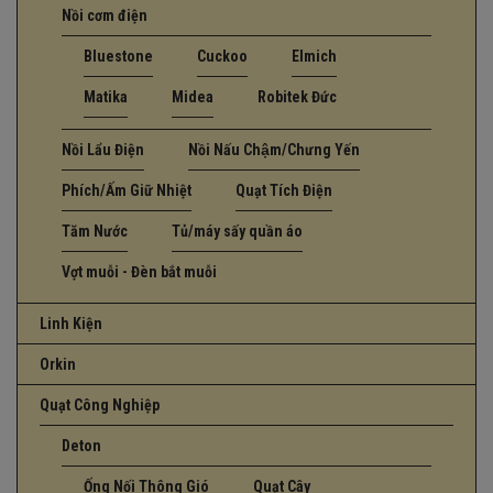
Nồi cơm điện
Bluestone
Cuckoo
Elmich
Matika
Midea
Robitek Đức
Nồi Lẩu Điện
Nồi Nấu Chậm/Chưng Yến
Phích/Ấm Giữ Nhiệt
Quạt Tích Điện
Tăm Nước
Tủ/máy sấy quần áo
Vợt muỗi - Đèn bắt muỗi
Linh Kiện
Orkin
Quạt Công Nghiệp
Deton
Ống Nối Thông Gió
Quạt Cây