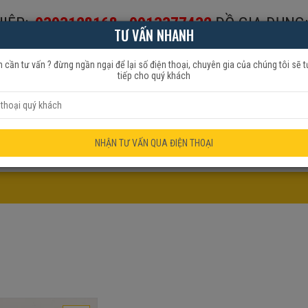
IỆP:
0393128168
-
0913377432
ĐỒ GIA DỤNG:
TƯ VẤN NHANH
653999
 cần tư vấn ? đừng ngần ngại để lại số điện thoại, chuyên gia của chúng tôi sẽ t
tiếp cho quý khách
HẨM QUẠT
ĐỒ GIA DỤNG
KHUYẾN MÃI
NHẬN TƯ VẤN QUA ĐIỆN THOẠI