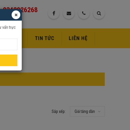
0342926268
ư vấn trực
DỊCH VỤ
TIN TỨC
LIÊN HỆ
Sắp xếp:
Giá tăng dần