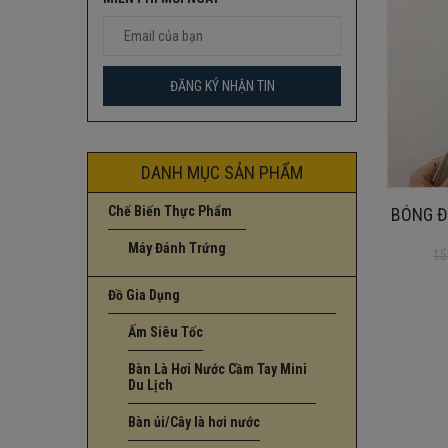
DANH MỤC SẢN PHẨM
Chế Biến Thực Phẩm
BÓNG Đ
Máy Đánh Trứng
15
Giá
Giá
gốc
hiện
Đồ Gia Dụng
là:
tại
150.000₫.
là:
Ấm Siêu Tốc
60.000₫.
Bàn Là Hơi Nước Cầm Tay Mini
Du Lịch
Bàn ủi/Cây là hơi nước