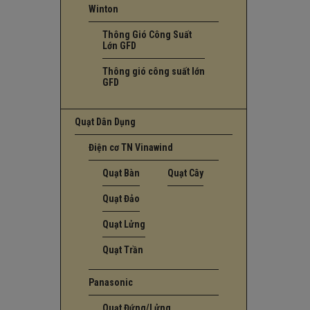
Winton
Thông Gió Công Suất
Lớn GFD
Thông gió công suất lớn
GFD
Quạt Dân Dụng
Điện cơ TN Vinawind
Quạt Bàn
Quạt Cây
Quạt Đảo
Quạt Lửng
Quạt Trần
Panasonic
Quạt Đứng/Lửng