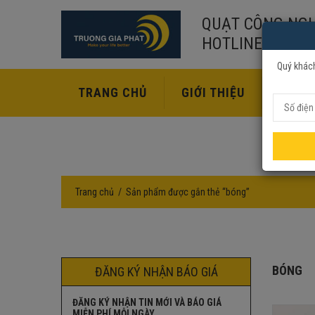
QUẠT CÔNG NGH
HOTLINE:
02435
Quý khách
TRANG CHỦ
GIỚI THIỆU
SẢN P
Trang chủ
Sản phẩm được gắn thẻ “bóng”
BÓNG
ĐĂNG KÝ NHẬN BÁO GIÁ
ĐĂNG KÝ NHẬN TIN MỚI VÀ BÁO GIÁ
MIỄN PHÍ MỖI NGÀY