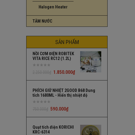
Halogen Heater
TĂM NƯỚC
SẢN PHẨM
NỒI CƠM ĐIỆN ROBITEK
VITA RICE RC12 (1.2L)
1.850.000
₫
2.250.000
₫
PHÍCH GIỮ NHIỆT 2GOOD B68 Dung
tích 1680ML - Hiển thị nhiệt độ
590.000
₫
750.000
₫
Quạt tích điện KORICHI
KRC-6314