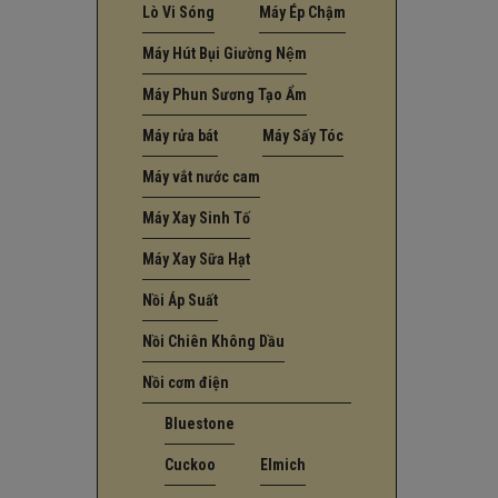
Lò Vi Sóng
Máy Ép Chậm
Máy Hút Bụi Giường Nệm
Máy Phun Sương Tạo Ẩm
Máy rửa bát
Máy Sấy Tóc
Máy vắt nước cam
Máy Xay Sinh Tố
Máy Xay Sữa Hạt
Nồi Áp Suất
Nồi Chiên Không Dầu
Nồi cơm điện
Bluestone
Cuckoo
Elmich