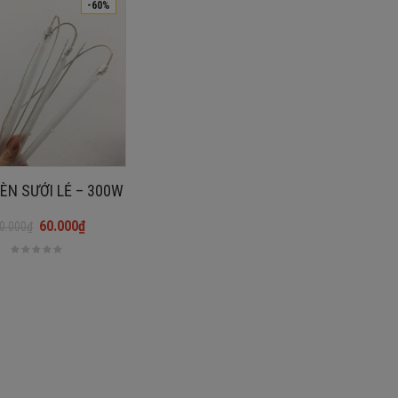
-60%
ÈN SƯỞI LẺ – 300W
60.000
₫
0.000
₫