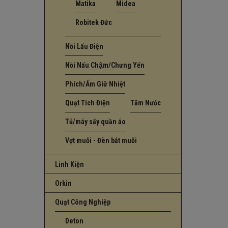
Matika
Midea
Robitek Đức
Nồi Lẩu Điện
Nồi Nấu Chậm/Chưng Yến
Phích/Ấm Giữ Nhiệt
Quạt Tích Điện
Tăm Nước
Tủ/máy sấy quần áo
Vợt muỗi - Đèn bắt muỗi
Linh Kiện
Orkin
Quạt Công Nghiệp
Deton