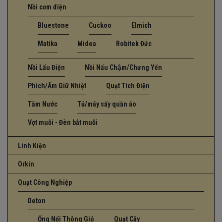
Nồi cơm điện
Bluestone
Cuckoo
Elmich
Matika
Midea
Robitek Đức
Nồi Lẩu Điện
Nồi Nấu Chậm/Chưng Yến
Phích/Ấm Giữ Nhiệt
Quạt Tích Điện
Tăm Nước
Tủ/máy sấy quần áo
Vợt muỗi - Đèn bắt muỗi
Linh Kiện
Orkin
Quạt Công Nghiệp
Deton
Ống Nối Thông Gió
Quạt Cây