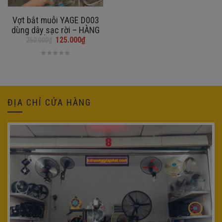
Vợt bắt muỗi YAGE D003
dùng dây sạc rời – HÀNG
CHÍNH HÃNG
125.000
₫
250.000
₫
Giá
Giá
gốc
hiện
là:
tại
250.000₫.
là:
125.000₫.
ĐỊA CHỈ CỬA HÀNG