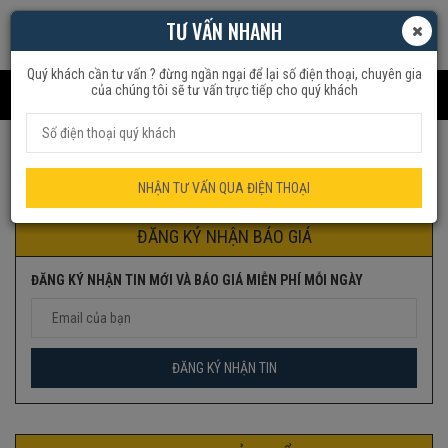
TƯ VẤN NHANH
Quý khách cần tư vấn ? đừng ngần ngại để lại số điện thoại, chuyên gia
của chúng tôi sẽ tư vấn trực tiếp cho quý khách
Trang chủ
Sản phẩm được gắn thẻ “yage thái”
NHẬN TƯ VẤN QUA ĐIỆN THOẠI
ĐĂNG KÝ NHẬN BÁO GIÁ
ĐĂNG KÝ NHẬN TIN MỚI VÀ BÁO GIÁ MIỄN PHÍ MỖI NGÀY