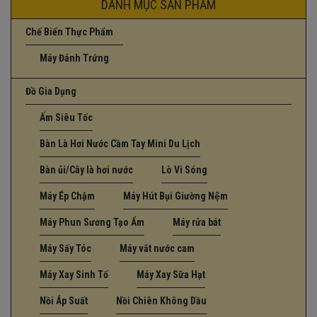
DANH MỤC SẢN PHẨM
Chế Biến Thực Phẩm
Máy Đánh Trứng
Đồ Gia Dụng
Ấm Siêu Tốc
Bàn Là Hơi Nước Cầm Tay Mini Du Lịch
Bàn ủi/Cây là hơi nước
Lò Vi Sóng
Máy Ép Chậm
Máy Hút Bụi Giường Nệm
Máy Phun Sương Tạo Ẩm
Máy rửa bát
Máy Sấy Tóc
Máy vắt nước cam
Máy Xay Sinh Tố
Máy Xay Sữa Hạt
Nồi Áp Suất
Nồi Chiên Không Dầu