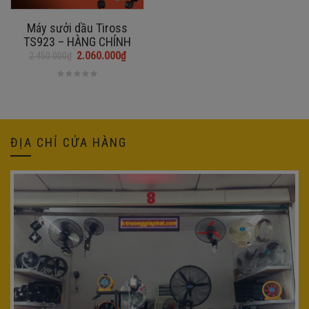
Máy sưởi dầu Tiross
TS923 – HÀNG CHÍNH
HÃNG
2.060.000
₫
2.450.000
₫
Giá
Giá
gốc
hiện
là:
tại
2.450.000₫.
là:
2.060.000₫.
ĐỊA CHỈ CỬA HÀNG