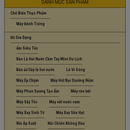
DANH MỤC SẢN PHẨM
Chế Biến Thực Phẩm
Máy Đánh Trứng
Đồ Gia Dụng
Ấm Siêu Tốc
Bàn Là Hơi Nước Cầm Tay Mini Du Lịch
Bàn ủi/Cây là hơi nước
Lò Vi Sóng
Máy Ép Chậm
Máy Hút Bụi Giường Nệm
Máy Phun Sương Tạo Ẩm
Máy rửa bát
Máy Sấy Tóc
Máy vắt nước cam
Máy Xay Sinh Tố
Máy Xay Sữa Hạt
Nồi Áp Suất
Nồi Chiên Không Dầu