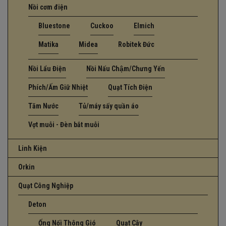
Nồi cơm điện
Bluestone
Cuckoo
Elmich
Matika
Midea
Robitek Đức
Nồi Lẩu Điện
Nồi Nấu Chậm/Chưng Yến
Phích/Ấm Giữ Nhiệt
Quạt Tích Điện
Tăm Nước
Tủ/máy sấy quần áo
Vợt muỗi - Đèn bắt muỗi
Linh Kiện
Orkin
Quạt Công Nghiệp
Deton
Ống Nối Thông Gió
Quạt Cây