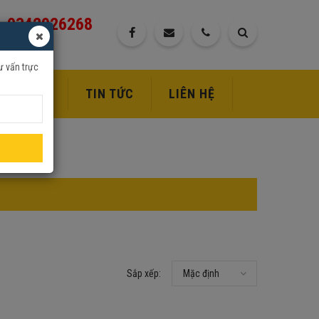
0342926268
ư vấn trực
DỊCH VỤ
TIN TỨC
LIÊN HỆ
Sắp xếp:
Mặc định