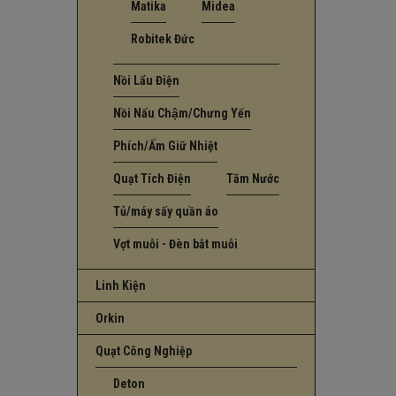
Matika
Midea
Robitek Đức
Nồi Lẩu Điện
Nồi Nấu Chậm/Chưng Yến
Phích/Ấm Giữ Nhiệt
Quạt Tích Điện
Tăm Nước
Tủ/máy sấy quần áo
Vợt muỗi - Đèn bắt muỗi
Linh Kiện
Orkin
Quạt Công Nghiệp
Deton