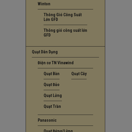
Winton
Thông Gió Công Suất
Lớn GFD
Thông gió công suất lớn
GFD
Quạt Dân Dụng
Điện cơ TN Vinawind
Quạt Bàn
Quạt Cây
Quạt Đảo
Quạt Lửng
Quạt Trần
Panasonic
Quạt Đứng/Lửng