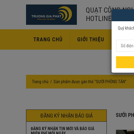
QUẠT CÔNG NGH
HOTLINE:
02435
Quý khách
TRANG CHỦ
GIỚI THIỆU
SẢN P
Trang chủ
Sản phẩm được gắn thẻ “SƯỞI PHÒNG TẮN”
SƯỞI P
ĐĂNG KÝ NHẬN BÁO GIÁ
ĐĂNG KÝ NHẬN TIN MỚI VÀ BÁO GIÁ
MIỄN PHÍ MỖI NGÀY