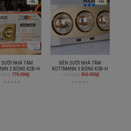
-9%
-19%
 SƯỞI NHÀ TẮM
ĐÈN SƯỞI NHÀ TẮM
NN 2 BÓNG K2B-H
KOTTMANN 3 BÓNG K3B-H
HÀNG CHÍNH HÃNG]
825W [HÀNG CHÍNH HÃNG]
770.000
₫
850.000
₫
0.000
₫
1.050.000
₫
Giá
Giá
gốc
hiện
là:
tại
1.050.000₫.
là:
850.000₫.