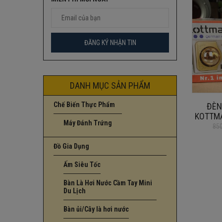
DANH MỤC SẢN PHẨM
Chế Biến Thực Phẩm
ĐÈN
KOTTMA
Máy Đánh Trứng
550W [
85
Giá
Giá
gốc
hiện
Đồ Gia Dụng
là:
tại
850.000₫.
là:
Ấm Siêu Tốc
770.000₫.
Bàn Là Hơi Nước Cầm Tay Mini
Du Lịch
Bàn ủi/Cây là hơi nước