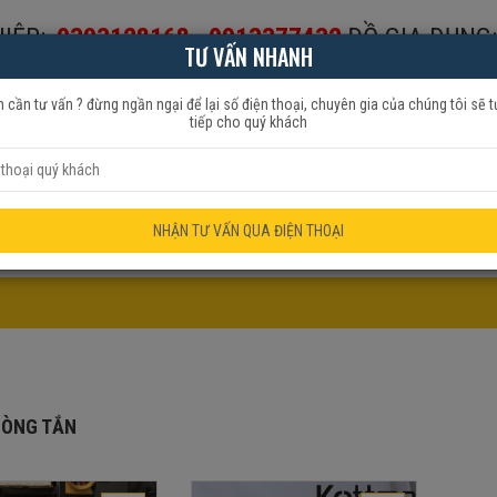
IỆP:
0393128168
-
0913377432
ĐỒ GIA DỤNG:
TƯ VẤN NHANH
653999
 cần tư vấn ? đừng ngần ngại để lại số điện thoại, chuyên gia của chúng tôi sẽ t
tiếp cho quý khách
HẨM QUẠT
ĐỒ GIA DỤNG
KHUYẾN MÃI
NHẬN TƯ VẤN QUA ĐIỆN THOẠI
HÒNG TẮN