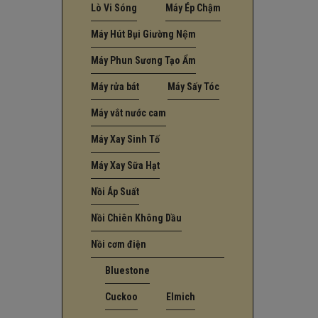
Lò Vi Sóng
Máy Ép Chậm
Máy Hút Bụi Giường Nệm
Máy Phun Sương Tạo Ẩm
Máy rửa bát
Máy Sấy Tóc
Máy vắt nước cam
Máy Xay Sinh Tố
Máy Xay Sữa Hạt
Nồi Áp Suất
Nồi Chiên Không Dầu
Nồi cơm điện
Bluestone
Cuckoo
Elmich