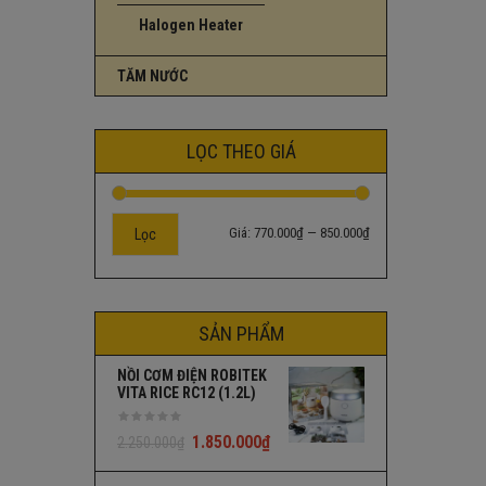
Halogen Heater
TĂM NƯỚC
LỌC THEO GIÁ
Giá:
770.000₫
—
850.000₫
Lọc
SẢN PHẨM
NỒI CƠM ĐIỆN ROBITEK
VITA RICE RC12 (1.2L)
1.850.000
₫
2.250.000
₫