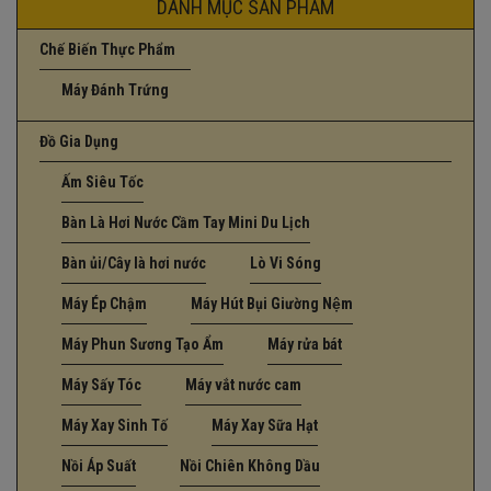
DANH MỤC SẢN PHẨM
Chế Biến Thực Phẩm
Máy Đánh Trứng
Đồ Gia Dụng
Ấm Siêu Tốc
Bàn Là Hơi Nước Cầm Tay Mini Du Lịch
Bàn ủi/Cây là hơi nước
Lò Vi Sóng
Máy Ép Chậm
Máy Hút Bụi Giường Nệm
Máy Phun Sương Tạo Ẩm
Máy rửa bát
Máy Sấy Tóc
Máy vắt nước cam
Máy Xay Sinh Tố
Máy Xay Sữa Hạt
Nồi Áp Suất
Nồi Chiên Không Dầu