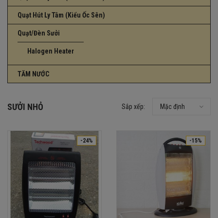
Quạt Hút Ly Tâm (Kiểu Ốc Sên)
Quạt/Đèn Sưởi
Halogen Heater
TĂM NƯỚC
SƯỞI NHỎ
Sắp xếp:
Mặc định
-24%
-15%