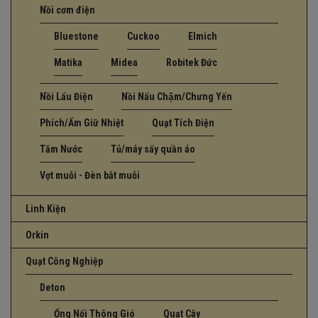
Nồi cơm điện
Bluestone
Cuckoo
Elmich
Matika
Midea
Robitek Đức
Nồi Lẩu Điện
Nồi Nấu Chậm/Chưng Yến
Phích/Ấm Giữ Nhiệt
Quạt Tích Điện
Tăm Nước
Tủ/máy sấy quần áo
Vợt muỗi - Đèn bắt muỗi
Linh Kiện
Orkin
Quạt Công Nghiệp
Deton
Ống Nối Thông Gió
Quạt Cây