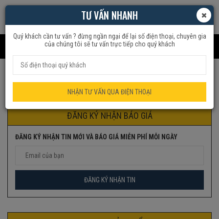
TƯ VẤN NHANH
Quý khách cần tư vấn ? đừng ngần ngại để lại số điện thoại, chuyên gia
của chúng tôi sẽ tư vấn trực tiếp cho quý khách
Trang chủ
Sản phẩm được gắn thẻ “SƯỞI NHỎ”
NHẬN TƯ VẤN QUA ĐIỆN THOẠI
ĐĂNG KÝ NHẬN BÁO GIÁ
ĐĂNG KÝ NHẬN TIN MỚI VÀ BÁO GIÁ MIỄN PHÍ MỖI NGÀY