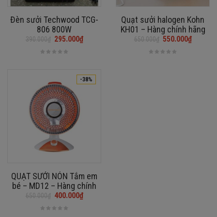
Đèn sưởi Techwood TCG-
Quạt sưởi halogen Kohn
806 800W
KH01 – Hàng chính hãng
295.000
₫
550.000
₫
390.000
₫
650.000
₫
Giá
Giá
Giá
Giá
gốc
hiện
gốc
hiện
là:
tại
là:
tại
390.000₫.
là:
650.000₫.
là:
-38%
295.000₫.
550.000₫.
QUẠT SƯỞI NÓN Tắm em
bé – MD12 – Hàng chính
hãng
400.000
₫
650.000
₫
Giá
Giá
gốc
hiện