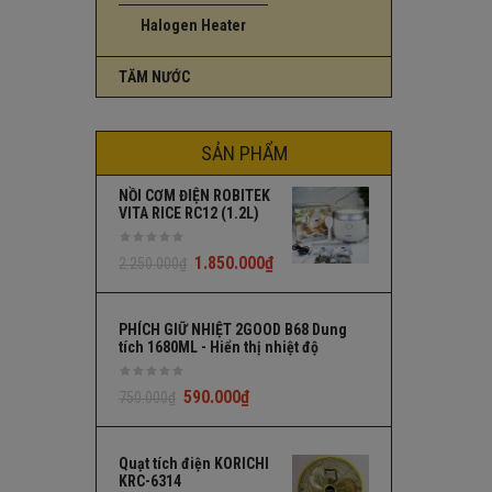
Halogen Heater
TĂM NƯỚC
SẢN PHẨM
NỒI CƠM ĐIỆN ROBITEK
VITA RICE RC12 (1.2L)
1.850.000
₫
2.250.000
₫
PHÍCH GIỮ NHIỆT 2GOOD B68 Dung
tích 1680ML - Hiển thị nhiệt độ
590.000
₫
750.000
₫
Quạt tích điện KORICHI
KRC-6314