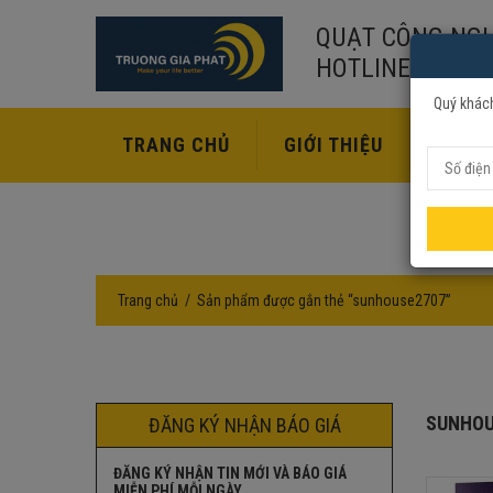
QUẠT CÔNG NGH
HOTLINE:
02435
Quý khách
TRANG CHỦ
GIỚI THIỆU
SẢN P
Trang chủ
Sản phẩm được gắn thẻ “sunhouse2707”
SUNHOU
ĐĂNG KÝ NHẬN BÁO GIÁ
ĐĂNG KÝ NHẬN TIN MỚI VÀ BÁO GIÁ
MIỄN PHÍ MỖI NGÀY