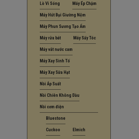
Lò Vi Sóng
Máy Ép Chậm
Máy Hút Bụi Giường Nệm
Máy Phun Sương Tạo Ẩm
Máy rửa bát
Máy Sấy Tóc
Máy vắt nước cam
Máy Xay Sinh Tố
Máy Xay Sữa Hạt
Nồi Áp Suất
Nồi Chiên Không Dầu
Nồi cơm điện
Bluestone
Cuckoo
Elmich