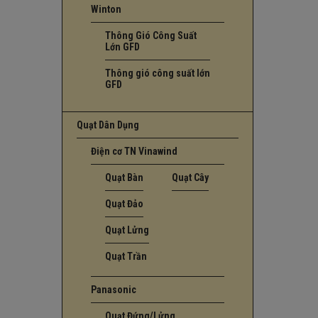
Winton
Thông Gió Công Suất
Lớn GFD
Thông gió công suất lớn
GFD
Quạt Dân Dụng
Điện cơ TN Vinawind
Quạt Bàn
Quạt Cây
Quạt Đảo
Quạt Lửng
Quạt Trần
Panasonic
Quạt Đứng/Lửng