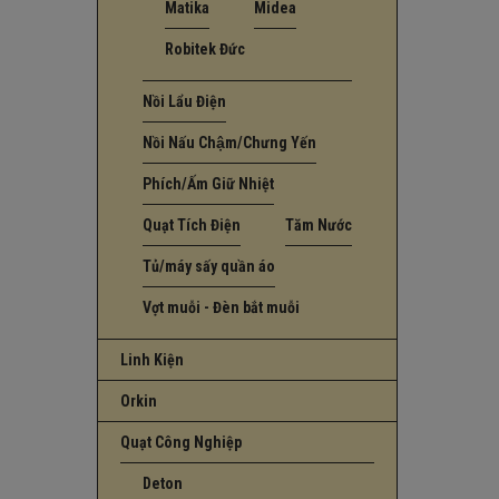
Matika
Midea
Robitek Đức
Nồi Lẩu Điện
Nồi Nấu Chậm/Chưng Yến
Phích/Ấm Giữ Nhiệt
Quạt Tích Điện
Tăm Nước
Tủ/máy sấy quần áo
Vợt muỗi - Đèn bắt muỗi
Linh Kiện
Orkin
Quạt Công Nghiệp
Deton