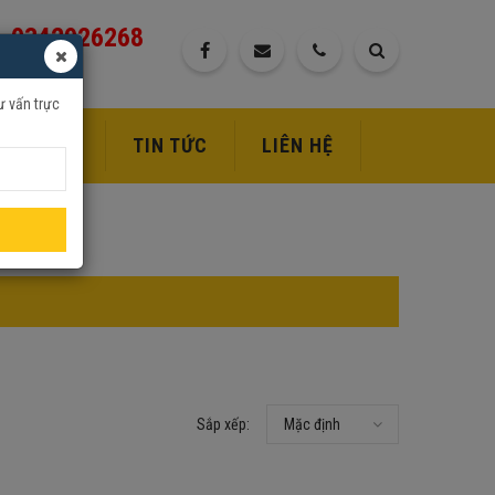
0342926268
ư vấn trực
DỊCH VỤ
TIN TỨC
LIÊN HỆ
Sắp xếp:
Mặc định