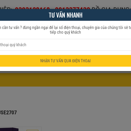
IỆP:
0393128168
-
0913377432
ĐỒ GIA DỤNG:
TƯ VẤN NHANH
653999
 cần tư vấn ? đừng ngần ngại để lại số điện thoại, chuyên gia của chúng tôi sẽ t
tiếp cho quý khách
HẨM QUẠT
ĐỒ GIA DỤNG
KHUYẾN MÃI
NHẬN TƯ VẤN QUA ĐIỆN THOẠI
SE2707