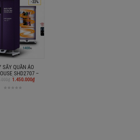
-22%
 SẤY QUẦN ÁO
OUSE SHD2707 –
G CHÍNH HÃNG
1.450.000
₫
0.000
₫
₫.
₫.