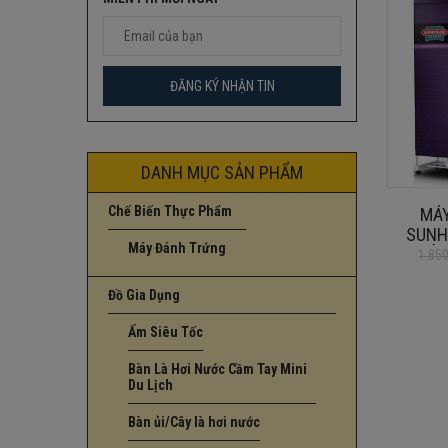
DANH MỤC SẢN PHẨM
Chế Biến Thực Phẩm
MÁY
SUNH
Máy Đánh Trứng
HÀN
1.85
Giá
Giá
gốc
hiện
Đồ Gia Dụng
là:
tại
1.850.000
là:
Ấm Siêu Tốc
1.450.000
Bàn Là Hơi Nước Cầm Tay Mini
Du Lịch
Bàn ủi/Cây là hơi nước