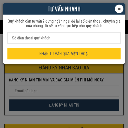
TƯ VẤN NHANH
Quý khách cần tư vấn ? đừng ngần ngại để lại số điện thoại, chuyên gia
của chúng tôi sẽ tư vấn trực tiếp cho quý khách
Trang chủ
Sản phẩm được gắn thẻ “s19”
NHẬN TƯ VẤN QUA ĐIỆN THOẠI
ĐĂNG KÝ NHẬN BÁO GIÁ
ĐĂNG KÝ NHẬN TIN MỚI VÀ BÁO GIÁ MIỄN PHÍ MỖI NGÀY