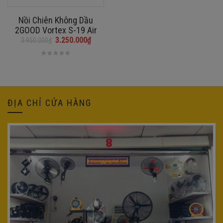
Nồi Chiên Không Dầu
2GOOD Vortex S-19 Air
Fryer Oven (14.5L)
3.250.000
₫
3.950.000
₫
Giá
Giá
gốc
hiện
là:
tại
3.950.000₫.
là:
3.250.000₫.
ĐỊA CHỈ CỬA HÀNG