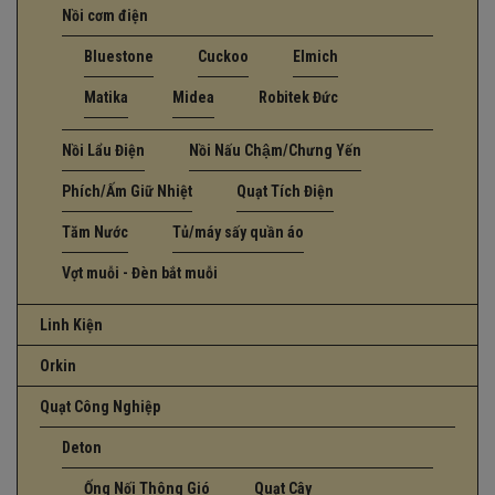
Nồi cơm điện
Bluestone
Cuckoo
Elmich
Matika
Midea
Robitek Đức
Nồi Lẩu Điện
Nồi Nấu Chậm/Chưng Yến
Phích/Ấm Giữ Nhiệt
Quạt Tích Điện
Tăm Nước
Tủ/máy sấy quần áo
Vợt muỗi - Đèn bắt muỗi
Linh Kiện
Orkin
Quạt Công Nghiệp
Deton
Ống Nối Thông Gió
Quạt Cây