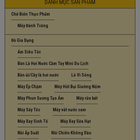
DANH MỤC SẢN PHẨM
Chế Biến Thực Phẩm
Máy Đánh Trứng
Đồ Gia Dụng
Ấm Siêu Tốc
Bàn Là Hơi Nước Cầm Tay Mini Du Lịch
Bàn ủi/Cây là hơi nước
Lò Vi Sóng
Máy Ép Chậm
Máy Hút Bụi Giường Nệm
Máy Phun Sương Tạo Ẩm
Máy rửa bát
Máy Sấy Tóc
Máy vắt nước cam
Máy Xay Sinh Tố
Máy Xay Sữa Hạt
Nồi Áp Suất
Nồi Chiên Không Dầu