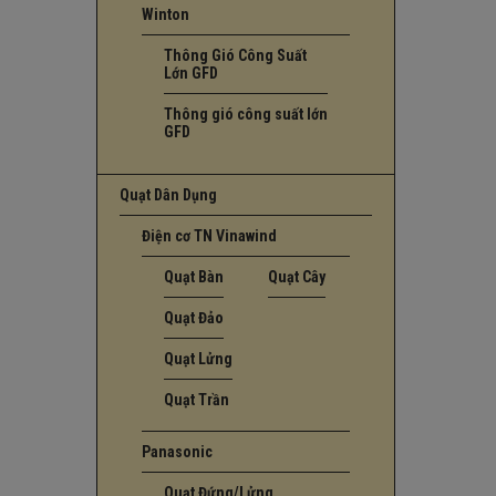
Winton
Thông Gió Công Suất
Lớn GFD
Thông gió công suất lớn
GFD
Quạt Dân Dụng
Điện cơ TN Vinawind
Quạt Bàn
Quạt Cây
Quạt Đảo
Quạt Lửng
Quạt Trần
Panasonic
Quạt Đứng/Lửng