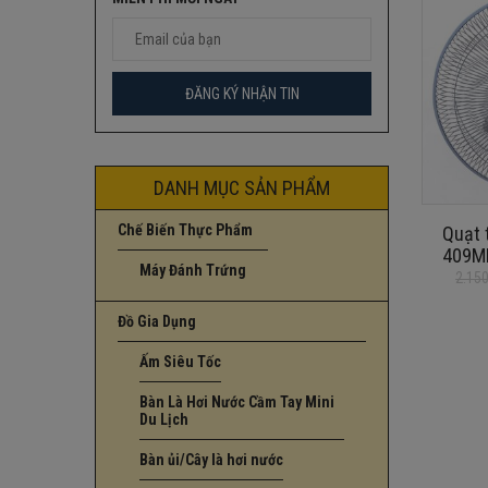
DANH MỤC SẢN PHẨM
Chế Biến Thực Phẩm
Quạt 
409MB
Máy Đánh Trứng
2.15
Giá
Giá
gốc
hiện
Đồ Gia Dụng
là:
tại
2.150.000
là:
Ấm Siêu Tốc
1.650.000
Bàn Là Hơi Nước Cầm Tay Mini
Du Lịch
Bàn ủi/Cây là hơi nước