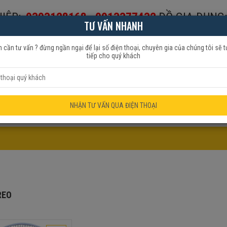
IỆP:
0393128168
-
0913377432
ĐỒ GIA DỤNG:
TƯ VẤN NHANH
653999
 cần tư vấn ? đừng ngần ngại để lại số điện thoại, chuyên gia của chúng tôi sẽ t
tiếp cho quý khách
HẨM QUẠT
ĐỒ GIA DỤNG
KHUYẾN MÃI
NHẬN TƯ VẤN QUA ĐIỆN THOẠI
REO