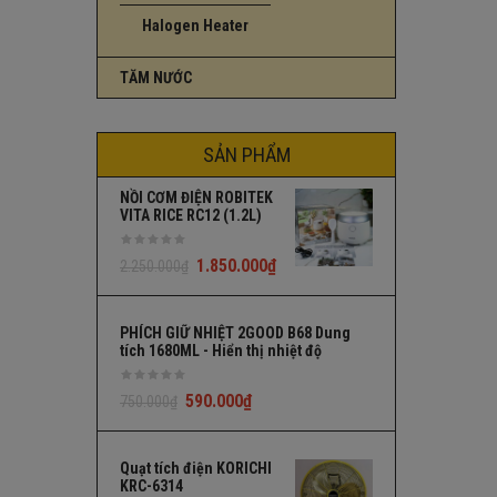
Halogen Heater
TĂM NƯỚC
SẢN PHẨM
NỒI CƠM ĐIỆN ROBITEK
VITA RICE RC12 (1.2L)
1.850.000
₫
2.250.000
₫
PHÍCH GIỮ NHIỆT 2GOOD B68 Dung
tích 1680ML - Hiển thị nhiệt độ
590.000
₫
750.000
₫
Quạt tích điện KORICHI
KRC-6314