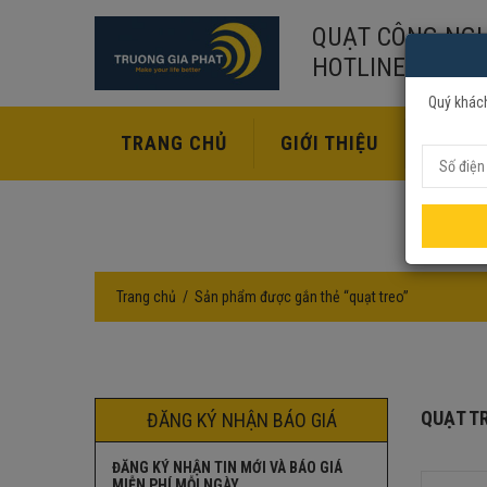
QUẠT CÔNG NGH
HOTLINE:
02435
Quý khách
TRANG CHỦ
GIỚI THIỆU
SẢN P
Trang chủ
Sản phẩm được gắn thẻ “quạt treo”
QUẠT T
ĐĂNG KÝ NHẬN BÁO GIÁ
ĐĂNG KÝ NHẬN TIN MỚI VÀ BÁO GIÁ
MIỄN PHÍ MỖI NGÀY