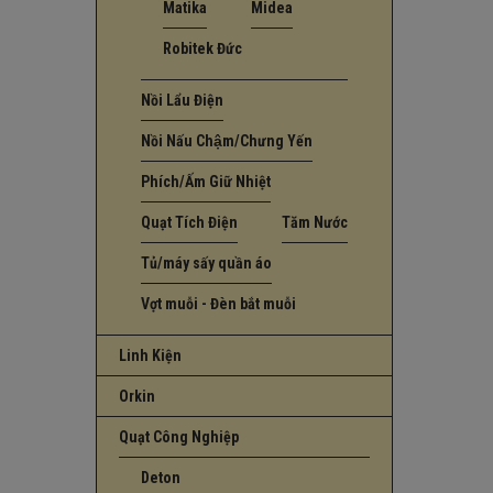
Matika
Midea
Robitek Đức
Nồi Lẩu Điện
Nồi Nấu Chậm/Chưng Yến
Phích/Ấm Giữ Nhiệt
Quạt Tích Điện
Tăm Nước
Tủ/máy sấy quần áo
Vợt muỗi - Đèn bắt muỗi
Linh Kiện
Orkin
Quạt Công Nghiệp
Deton