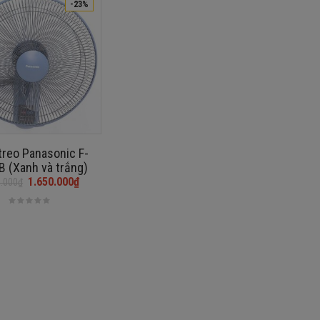
-23%
treo Panasonic F-
 (Xanh và trắng)
1.650.000
₫
0.000
₫
₫.
₫.