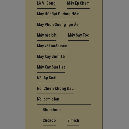
Lò Vi Sóng
Máy Ép Chậm
Máy Hút Bụi Giường Nệm
Máy Phun Sương Tạo Ẩm
Máy rửa bát
Máy Sấy Tóc
Máy vắt nước cam
Máy Xay Sinh Tố
Máy Xay Sữa Hạt
Nồi Áp Suất
Nồi Chiên Không Dầu
Nồi cơm điện
Bluestone
Cuckoo
Elmich