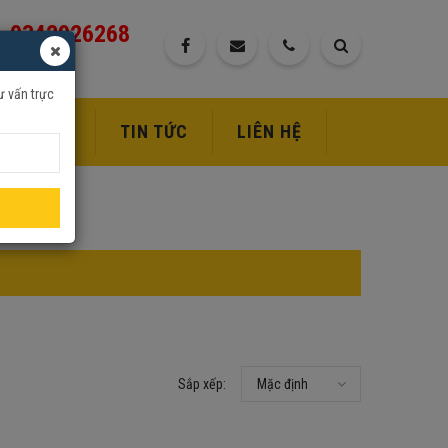
0342926268
ư vấn trực
DỊCH VỤ
TIN TỨC
LIÊN HỆ
Sắp xếp:
Mặc định