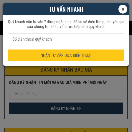
TƯ VẤN NHANH
Quý khách cần tư vấn ? đừng ngần ngại để lại số điện thoại, chuyên gia
của chúng tôi sẽ tư vấn trực tiếp cho quý khách
Trang chủ
Sản phẩm được gắn thẻ “Quạt lửng Pan”
NHẬN TƯ VẤN QUA ĐIỆN THOẠI
ĐĂNG KÝ NHẬN BÁO GIÁ
ĐĂNG KÝ NHẬN TIN MỚI VÀ BÁO GIÁ MIỄN PHÍ MỖI NGÀY