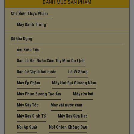
DANH MỤC SẢN PHẨM
Chế Biến Thực Phẩm
Máy Đánh Trứng
Đồ Gia Dụng
Ấm Siêu Tốc
Bàn Là Hơi Nước Cầm Tay Mini Du Lịch
Bàn ủi/Cây là hơi nước
Lò Vi Sóng
Máy Ép Chậm
Máy Hút Bụi Giường Nệm
Máy Phun Sương Tạo Ẩm
Máy rửa bát
Máy Sấy Tóc
Máy vắt nước cam
Máy Xay Sinh Tố
Máy Xay Sữa Hạt
Nồi Áp Suất
Nồi Chiên Không Dầu