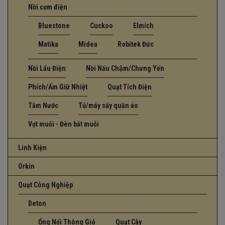
Nồi cơm điện
Bluestone
Cuckoo
Elmich
Matika
Midea
Robitek Đức
Nồi Lẩu Điện
Nồi Nấu Chậm/Chưng Yến
Phích/Ấm Giữ Nhiệt
Quạt Tích Điện
Tăm Nước
Tủ/máy sấy quần áo
Vợt muỗi - Đèn bắt muỗi
Linh Kiện
Orkin
Quạt Công Nghiệp
Deton
Ống Nối Thông Gió
Quạt Cây