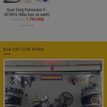
Quạt lửng Panasonic F-
307KHS (Màu bạc và xanh)
1.790.000
₫
2.300.000
₫
Giá
Giá
gốc
hiện
là:
tại
2.300.000₫.
là:
1.790.000₫.
ĐỊA CHỈ CỬA HÀNG