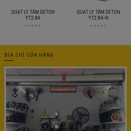
QUẠT LY TÂM DETON
QUẠT LY TÂM DETON
YT2.8A
YT2.8A-III
ĐỊA CHỈ CỬA HÀNG