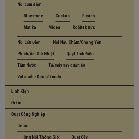
Nồi cơm điện
Bluestone
Cuckoo
Elmich
Matika
Midea
Robitek Đức
Nồi Lẩu Điện
Nồi Nấu Chậm/Chưng Yến
Phích/Ấm Giữ Nhiệt
Quạt Tích Điện
Tăm Nước
Tủ/máy sấy quần áo
Vợt muỗi - Đèn bắt muỗi
Linh Kiện
Orkin
Quạt Công Nghiệp
Deton
Ống Nối Thông Gió
Quạt Cây