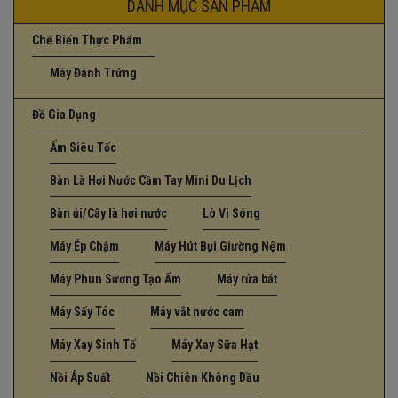
DANH MỤC SẢN PHẨM
Chế Biến Thực Phẩm
Máy Đánh Trứng
Đồ Gia Dụng
Ấm Siêu Tốc
Bàn Là Hơi Nước Cầm Tay Mini Du Lịch
Bàn ủi/Cây là hơi nước
Lò Vi Sóng
Máy Ép Chậm
Máy Hút Bụi Giường Nệm
Máy Phun Sương Tạo Ẩm
Máy rửa bát
Máy Sấy Tóc
Máy vắt nước cam
Máy Xay Sinh Tố
Máy Xay Sữa Hạt
Nồi Áp Suất
Nồi Chiên Không Dầu