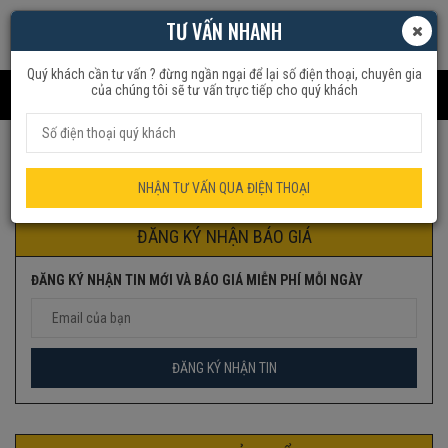
TƯ VẤN NHANH
Quý khách cần tư vấn ? đừng ngần ngại để lại số điện thoại, chuyên gia
của chúng tôi sẽ tư vấn trực tiếp cho quý khách
Trang chủ
Sản phẩm được gắn thẻ “quạt deton”
NHẬN TƯ VẤN QUA ĐIỆN THOẠI
ĐĂNG KÝ NHẬN BÁO GIÁ
ĐĂNG KÝ NHẬN TIN MỚI VÀ BÁO GIÁ MIỄN PHÍ MỖI NGÀY