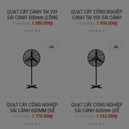
QUẠT CÂY CÁNH TAI VOI
QUẠT CÂY CÔNG NGHIỆP
SẢI CÁNH 500mm (LỒNG
CÁNH TAI VOI SẢI CÁNH
SƠN ĐEN)
500mm (LỒNG MẠ)
1.880.000
₫
1.900.000
₫
2.130.000
₫
2.150.000
₫
Giá
Giá
Giá
Giá
gốc
hiện
gốc
hiện
là:
tại
là:
tại
2.130.000₫.
là:
2.150.000₫.
là:
-9%
-8%
1.880.000₫.
1.900.000₫.
QUẠT CÂY CÔNG NGHIỆP
QUẠT CÂY CÔNG NGHIỆP
SẢI CÁNH 600MM (ĐẾ
SẢI CÁNH 600mm (ĐẾ
COMBOSITE)
GANG)
1.770.000
₫
1.562.000
₫
1.950.000
₫
1.700.000
₫
Giá
Giá
Giá
Giá
gốc
hiện
gốc
hiện