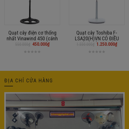
Quạt cây điện cơ thống
Quạt cây Toshiba F-
nhất Vinawind 450 (cánh
LSA20(H)VN CÓ ĐIỀU
nhỏ)
KHIỂN – HÀNG CHÍNH
450.000
₫
1.250.000
₫
550.000
₫
1.550.000
₫
Giá
Giá
Giá
Giá
HÃNG
gốc
hiện
gốc
hiện
là:
tại
là:
tại
550.000₫.
là:
1.550.000₫.
là:
450.000₫.
1.250.000₫.
ĐỊA CHỈ CỬA HÀNG