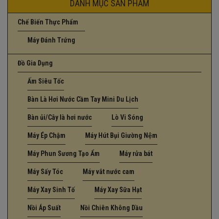
DANH MỤC SẢN PHẨM
Chế Biến Thực Phẩm
Máy Đánh Trứng
Đồ Gia Dụng
Ấm Siêu Tốc
Bàn Là Hơi Nước Cầm Tay Mini Du Lịch
Bàn ủi/Cây là hơi nước
Lò Vi Sóng
Máy Ép Chậm
Máy Hút Bụi Giường Nệm
Máy Phun Sương Tạo Ẩm
Máy rửa bát
Máy Sấy Tóc
Máy vắt nước cam
Máy Xay Sinh Tố
Máy Xay Sữa Hạt
Nồi Áp Suất
Nồi Chiên Không Dầu