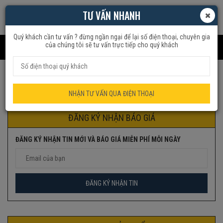
TƯ VẤN NHANH
Quý khách cần tư vấn ? đừng ngần ngại để lại số điện thoại, chuyên gia
của chúng tôi sẽ tư vấn trực tiếp cho quý khách
Trang chủ
Sản phẩm được gắn thẻ “QUẠT CÂY”
NHẬN TƯ VẤN QUA ĐIỆN THOẠI
ĐĂNG KÝ NHẬN BÁO GIÁ
ĐĂNG KÝ NHẬN TIN MỚI VÀ BÁO GIÁ MIỄN PHÍ MỖI NGÀY