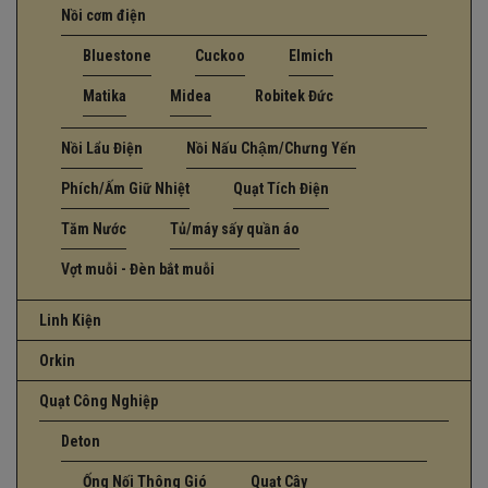
Nồi cơm điện
Bluestone
Cuckoo
Elmich
Matika
Midea
Robitek Đức
Nồi Lẩu Điện
Nồi Nấu Chậm/Chưng Yến
Phích/Ấm Giữ Nhiệt
Quạt Tích Điện
Tăm Nước
Tủ/máy sấy quần áo
Vợt muỗi - Đèn bắt muỗi
Linh Kiện
Orkin
Quạt Công Nghiệp
Deton
Ống Nối Thông Gió
Quạt Cây