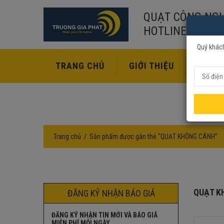
QUẠT CÔNG NGH
HOTLINE:
02435
Quý khách
TRANG CHỦ
GIỚI THIỆU
SẢN P
Trang chủ
Sản phẩm được gắn thẻ “QUẠT KHÔNG CÁNH”
QUẠT K
ĐĂNG KÝ NHẬN BÁO GIÁ
ĐĂNG KÝ NHẬN TIN MỚI VÀ BÁO GIÁ
MIỄN PHÍ MỖI NGÀY