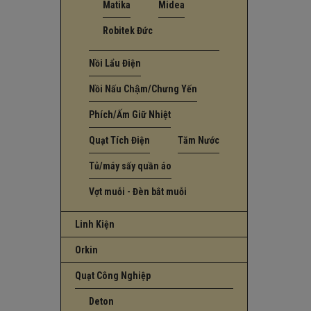
Matika
Midea
Robitek Đức
Nồi Lẩu Điện
Nồi Nấu Chậm/Chưng Yến
Phích/Ấm Giữ Nhiệt
Quạt Tích Điện
Tăm Nước
Tủ/máy sấy quần áo
Vợt muỗi - Đèn bắt muỗi
Linh Kiện
Orkin
Quạt Công Nghiệp
Deton