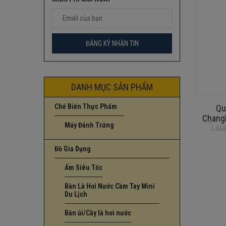
DANH MỤC SẢN PHẨM
Chế Biến Thực Phẩm
Qu
Chang
Máy Đánh Trứng
HÀNG 
1.85
Giá
Giá
HA
gốc
hiện
Đồ Gia Dụng
là:
tại
1.850.000
là:
Ấm Siêu Tốc
1.550.000
Bàn Là Hơi Nước Cầm Tay Mini
Du Lịch
Bàn ủi/Cây là hơi nước