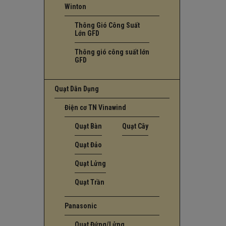
Winton
Thông Gió Công Suất
Lớn GFD
Thông gió công suất lớn
GFD
Quạt Dân Dụng
Điện cơ TN Vinawind
Quạt Bàn
Quạt Cây
Quạt Đảo
Quạt Lửng
Quạt Trần
Panasonic
Quạt Đứng/Lửng