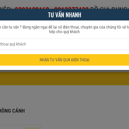
IỆP:
0393128168
-
0913377432
ĐỒ GIA DỤNG:
TƯ VẤN NHANH
653999
 cần tư vấn ? đừng ngần ngại để lại số điện thoại, chuyên gia của chúng tôi sẽ t
tiếp cho quý khách
HẨM QUẠT
ĐỒ GIA DỤNG
KHUYẾN MÃI
NHẬN TƯ VẤN QUA ĐIỆN THOẠI
HÔNG CÁNH