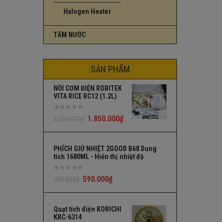
Halogen Heater
TĂM NƯỚC
SẢN PHẨM
NỒI CƠM ĐIỆN ROBITEK
VITA RICE RC12 (1.2L)
1.850.000
₫
2.250.000
₫
PHÍCH GIỮ NHIỆT 2GOOD B68 Dung
tích 1680ML - Hiển thị nhiệt độ
590.000
₫
750.000
₫
Quạt tích điện KORICHI
KRC-6314