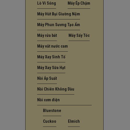
Lò Vi Sóng
Máy Ép Chậm
Máy Hút Bụi Giường Nệm
Máy Phun Sương Tạo Ẩm
Máy rửa bát
Máy Sấy Tóc
Máy vắt nước cam
Máy Xay Sinh Tố
Máy Xay Sữa Hạt
Nồi Áp Suất
Nồi Chiên Không Dầu
Nồi cơm điện
Bluestone
Cuckoo
Elmich