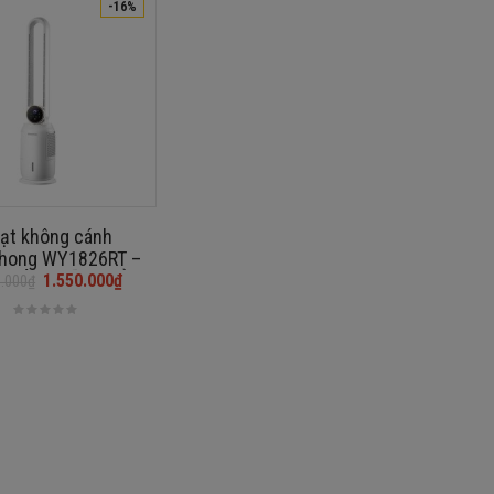
-16%
ạt không cánh
hong WY1826RT –
CHÍNH HÃNG BẢO
1.550.000
₫
0.000
₫
̀NH 12 THÁNG
₫.
₫.