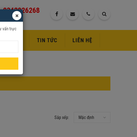
0342926268
ư vấn trực
DỊCH VỤ
TIN TỨC
LIÊN HỆ
Sắp xếp:
Mặc định