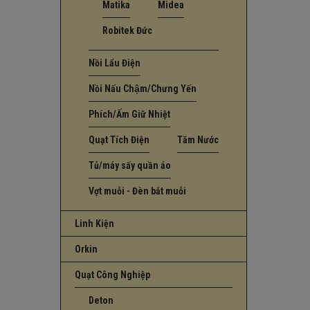
Matika
Midea
Robitek Đức
Nồi Lẩu Điện
Nồi Nấu Chậm/Chưng Yến
Phích/Ấm Giữ Nhiệt
Quạt Tích Điện
Tăm Nước
Tủ/máy sấy quần áo
Vợt muỗi - Đèn bắt muỗi
Linh Kiện
Orkin
Quạt Công Nghiệp
Deton