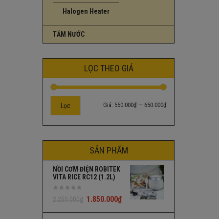
Halogen Heater
TĂM NƯỚC
LỌC THEO GIÁ
Giá:
550.000₫
—
650.000₫
Lọc
SẢN PHẨM
NỒI CƠM ĐIỆN ROBITEK
VITA RICE RC12 (1.2L)
1.850.000
₫
2.250.000
₫