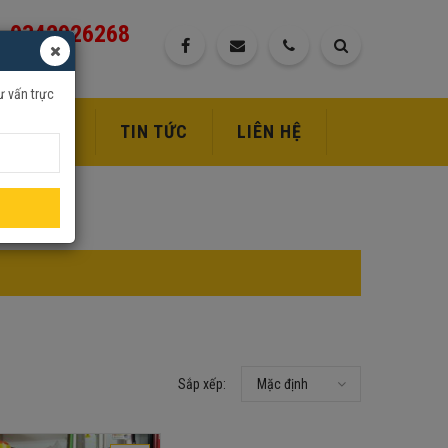
0342926268
ư vấn trực
DỊCH VỤ
TIN TỨC
LIÊN HỆ
Sắp xếp:
Mặc định