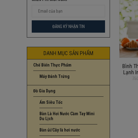
DANH MỤC SẢN PHẨM
Chế Biến Thực Phẩm
Bình T
Lạnh I
Máy Đánh Trứng
LBP569R 
75
Giá
Giá
gốc
hiện
Đồ Gia Dụng
là:
tại
750.000₫.
là:
Ấm Siêu Tốc
650.000₫.
Bàn Là Hơi Nước Cầm Tay Mini
Du Lịch
Bàn ủi/Cây là hơi nước