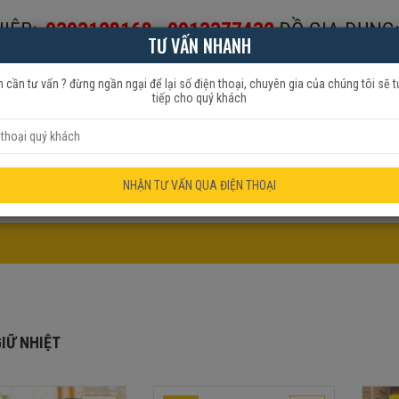
IỆP:
0393128168
-
0913377432
ĐỒ GIA DỤNG:
TƯ VẤN NHANH
653999
 cần tư vấn ? đừng ngần ngại để lại số điện thoại, chuyên gia của chúng tôi sẽ t
tiếp cho quý khách
HẨM QUẠT
ĐỒ GIA DỤNG
KHUYẾN MÃI
NHẬN TƯ VẤN QUA ĐIỆN THOẠI
IỮ NHIỆT