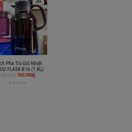
-29%
ch Pha Trà Giữ Nhiệt
OD FLASK B16 (1.8L)
550.000
₫
780.000
₫
0₫.
0₫.