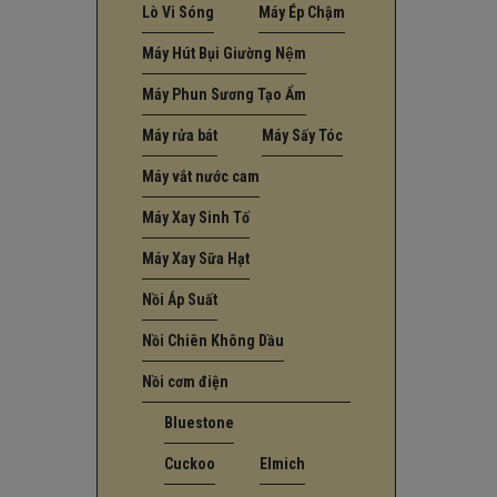
Lò Vi Sóng
Máy Ép Chậm
Máy Hút Bụi Giường Nệm
Máy Phun Sương Tạo Ẩm
Máy rửa bát
Máy Sấy Tóc
Máy vắt nước cam
Máy Xay Sinh Tố
Máy Xay Sữa Hạt
Nồi Áp Suất
Nồi Chiên Không Dầu
Nồi cơm điện
Bluestone
Cuckoo
Elmich