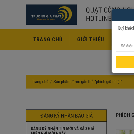
QUẠT CÔNG NGH
HOTLINE:
02435
Quý khách
TRANG CHỦ
GIỚI THIỆU
SẢN P
Trang chủ
Sản phẩm được gắn thẻ “phích giữ nhiệt”
PHÍCH G
ĐĂNG KÝ NHẬN BÁO GIÁ
ĐĂNG KÝ NHẬN TIN MỚI VÀ BÁO GIÁ
MIỄN PHÍ MỖI NGÀY