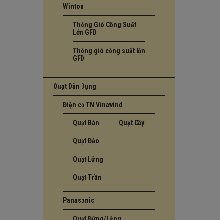
Winton
Thông Gió Công Suất
Lớn GFD
Thông gió công suất lớn
GFD
Quạt Dân Dụng
Điện cơ TN Vinawind
Quạt Bàn
Quạt Cây
Quạt Đảo
Quạt Lửng
Quạt Trần
Panasonic
Quạt Đứng/Lửng