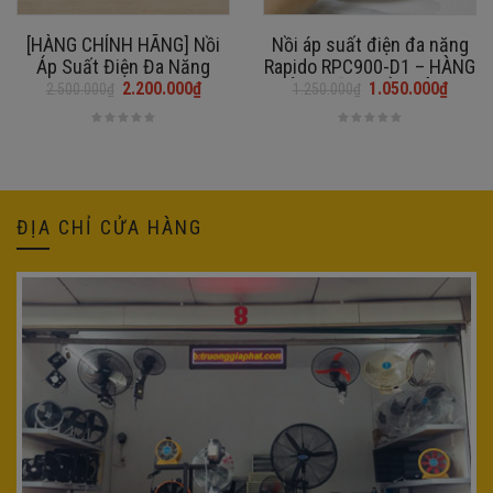
[HÀNG CHÍNH HÃNG] Nồi
Nồi áp suất điện đa năng
Áp Suất Điện Đa Năng
Rapido RPC900-D1 – HÀNG
OLIVO PC60 – 16 Chức
CHÍNH HÃNG BẢO HÀNH 1
2.200.000
₫
1.050.000
₫
2.500.000
₫
1.250.000
₫
Giá
Giá
Giá
Giá
Năng – Dung Tích 6L –
NĂM
gốc
hiện
gốc
hiện
Công Suất 1000W
là:
tại
là:
tại
2.500.000₫.
là:
1.250.000₫.
là:
2.200.000₫.
1.050.000₫.
ĐỊA CHỈ CỬA HÀNG