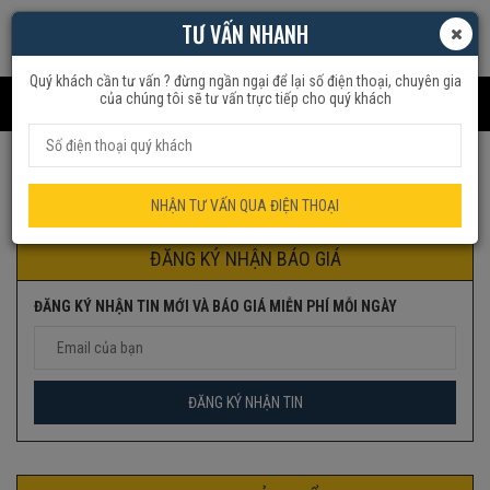
TƯ VẤN NHANH
Quý khách cần tư vấn ? đừng ngần ngại để lại số điện thoại, chuyên gia
của chúng tôi sẽ tư vấn trực tiếp cho quý khách
Trang chủ
Sản phẩm được gắn thẻ “NỒIAPSUẤT”
NHẬN TƯ VẤN QUA ĐIỆN THOẠI
ĐĂNG KÝ NHẬN BÁO GIÁ
ĐĂNG KÝ NHẬN TIN MỚI VÀ BÁO GIÁ MIỄN PHÍ MỖI NGÀY