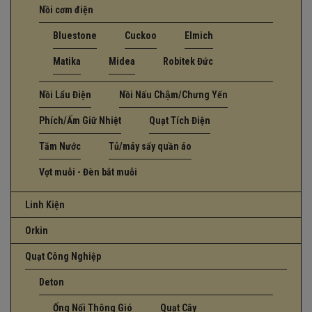
Nồi cơm điện
Bluestone
Cuckoo
Elmich
Matika
Midea
Robitek Đức
Nồi Lẩu Điện
Nồi Nấu Chậm/Chưng Yến
Phích/Ấm Giữ Nhiệt
Quạt Tích Điện
Tăm Nước
Tủ/máy sấy quần áo
Vợt muỗi - Đèn bắt muỗi
Linh Kiện
Orkin
Quạt Công Nghiệp
Deton
Ống Nối Thông Gió
Quạt Cây