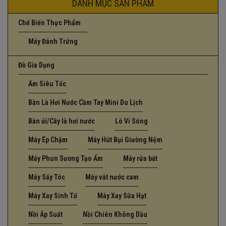
DANH MỤC SẢN PHẨM
Chế Biến Thực Phẩm
Máy Đánh Trứng
Đồ Gia Dụng
Ấm Siêu Tốc
Bàn Là Hơi Nước Cầm Tay Mini Du Lịch
Bàn ủi/Cây là hơi nước
Lò Vi Sóng
Máy Ép Chậm
Máy Hút Bụi Giường Nệm
Máy Phun Sương Tạo Ẩm
Máy rửa bát
Máy Sấy Tóc
Máy vắt nước cam
Máy Xay Sinh Tố
Máy Xay Sữa Hạt
Nồi Áp Suất
Nồi Chiên Không Dầu