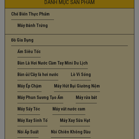
DANH MỤC SẢN PHẨM
Chế Biến Thực Phẩm
Máy Đánh Trứng
Đồ Gia Dụng
Ấm Siêu Tốc
Bàn Là Hơi Nước Cầm Tay Mini Du Lịch
Bàn ủi/Cây là hơi nước
Lò Vi Sóng
Máy Ép Chậm
Máy Hút Bụi Giường Nệm
Máy Phun Sương Tạo Ẩm
Máy rửa bát
Máy Sấy Tóc
Máy vắt nước cam
Máy Xay Sinh Tố
Máy Xay Sữa Hạt
Nồi Áp Suất
Nồi Chiên Không Dầu