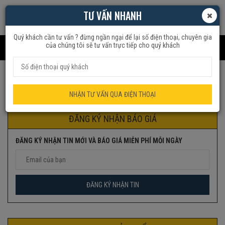
TƯ VẤN NHANH
Quý khách cần tư vấn ? đừng ngần ngại để lại số điện thoại, chuyên gia
của chúng tôi sẽ tư vấn trực tiếp cho quý khách
Trang chủ
Sản phẩm được gắn thẻ “motor”
NHẬN TƯ VẤN QUA ĐIỆN THOẠI
ĐĂNG KÝ NHẬN BÁO GIÁ
ĐĂNG KÝ NHẬN TIN MỚI VÀ BÁO GIÁ MIỄN PHÍ MỖI NGÀY