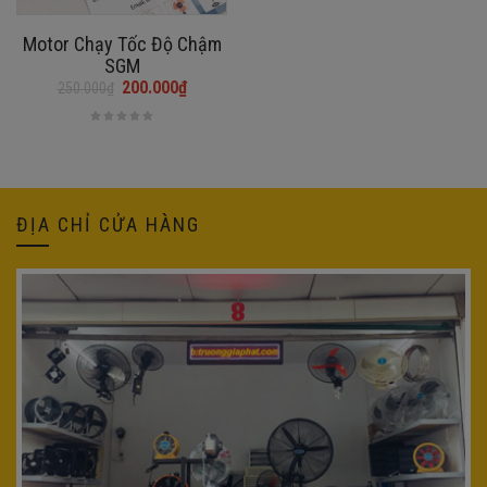
Motor Chạy Tốc Độ Chậm
SGM
200.000
₫
250.000
₫
Giá
Giá
gốc
hiện
là:
tại
250.000₫.
là:
200.000₫.
ĐỊA CHỈ CỬA HÀNG