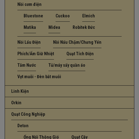
Nồi cơm điện
Bluestone
Cuckoo
Elmich
Matika
Midea
Robitek Đức
Nồi Lẩu Điện
Nồi Nấu Chậm/Chưng Yến
Phích/Ấm Giữ Nhiệt
Quạt Tích Điện
Tăm Nước
Tủ/máy sấy quần áo
Vợt muỗi - Đèn bắt muỗi
Linh Kiện
Orkin
Quạt Công Nghiệp
Deton
Ống Nối Thông Gió
Quạt Cây