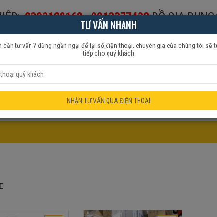
IỆP:
0393128168
-
0913377432
ĐỒ GIA DỤNG:
TƯ VẤN NHANH
653999
 cần tư vấn ? đừng ngần ngại để lại số điện thoại, chuyên gia của chúng tôi sẽ t
tiếp cho quý khách
HẨM QUẠT
ĐỒ GIA DỤNG
KHUYẾN MÃI
NHẬN TƯ VẤN QUA ĐIỆN THOẠI
E