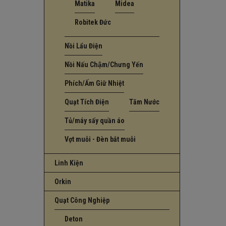
Matika
Midea
Robitek Đức
Nồi Lẩu Điện
Nồi Nấu Chậm/Chưng Yến
Phích/Ấm Giữ Nhiệt
Quạt Tích Điện
Tăm Nước
Tủ/máy sấy quần áo
Vợt muỗi - Đèn bắt muỗi
Linh Kiện
Orkin
Quạt Công Nghiệp
Deton