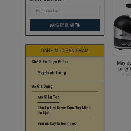
DANH MỤC SẢN PHẨM
Chế Biến Thực Phẩm
Máy é
Lorent
Máy Đánh Trứng
HÀN
2.75
Giá
Giá
gốc
hiện
Đồ Gia Dụng
là:
tại
2.750.000
là:
Ấm Siêu Tốc
1.990.000
Bàn Là Hơi Nước Cầm Tay Mini
Du Lịch
Bàn ủi/Cây là hơi nước