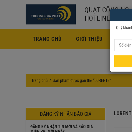
QUẠT CÔNG NGH
HOTLINE:
02435
Quý khách
TRANG CHỦ
GIỚI THIỆU
SẢN P
Trang chủ
Sản phẩm được gắn thẻ “LORENTE”
LORENT
ĐĂNG KÝ NHẬN BÁO GIÁ
ĐĂNG KÝ NHẬN TIN MỚI VÀ BÁO GIÁ
MIỄN PHÍ MỖI NGÀY