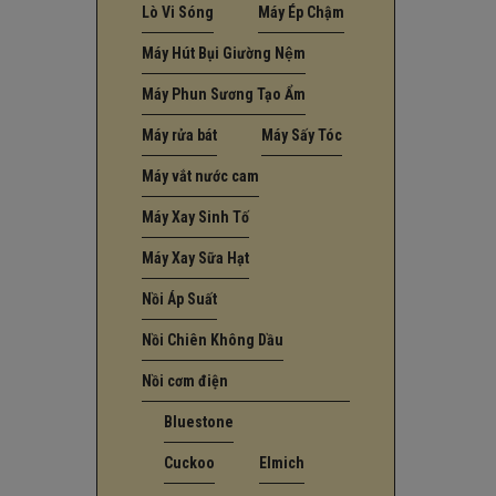
Lò Vi Sóng
Máy Ép Chậm
Máy Hút Bụi Giường Nệm
Máy Phun Sương Tạo Ẩm
Máy rửa bát
Máy Sấy Tóc
Máy vắt nước cam
Máy Xay Sinh Tố
Máy Xay Sữa Hạt
Nồi Áp Suất
Nồi Chiên Không Dầu
Nồi cơm điện
Bluestone
Cuckoo
Elmich