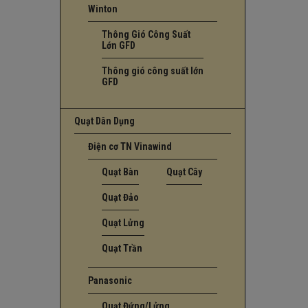
Winton
Thông Gió Công Suất
Lớn GFD
Thông gió công suất lớn
GFD
Quạt Dân Dụng
Điện cơ TN Vinawind
Quạt Bàn
Quạt Cây
Quạt Đảo
Quạt Lửng
Quạt Trần
Panasonic
Quạt Đứng/Lửng