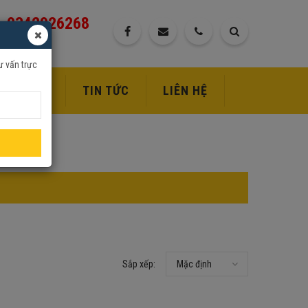
0342926268
ư vấn trực
DỊCH VỤ
TIN TỨC
LIÊN HỆ
Sắp xếp:
Mặc định