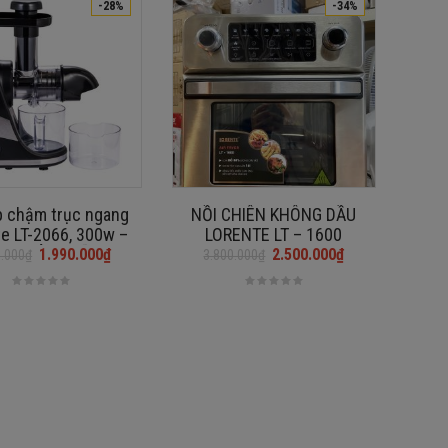
-28%
-34%
p chậm trục ngang
NỒI CHIÊN KHÔNG DẦU
e LT-2066, 300w –
LORENTE LT – 1600
G CHÍNH HÃNG
1.990.000
₫
2.500.000
₫
0.000
₫
3.800.000
₫
Giá
Giá
gốc
hiện
là:
tại
₫.
3.800.000₫.
là:
₫.
2.500.000₫.