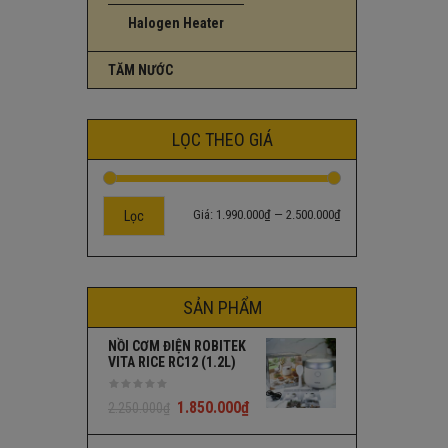
Halogen Heater
TĂM NƯỚC
LỌC THEO GIÁ
Giá:
1.990.000₫
—
2.500.000₫
Lọc
SẢN PHẨM
NỒI CƠM ĐIỆN ROBITEK
VITA RICE RC12 (1.2L)
1.850.000
₫
2.250.000
₫