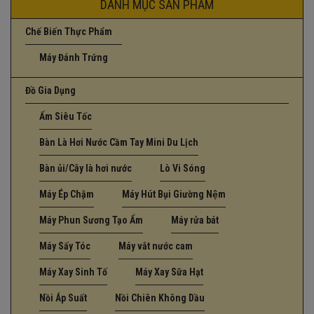
DANH MỤC SẢN PHẨM
Chế Biến Thực Phẩm
Máy Đánh Trứng
Đồ Gia Dụng
Ấm Siêu Tốc
Bàn Là Hơi Nước Cầm Tay Mini Du Lịch
Bàn ủi/Cây là hơi nước
Lò Vi Sóng
Máy Ép Chậm
Máy Hút Bụi Giường Nệm
Máy Phun Sương Tạo Ẩm
Máy rửa bát
Máy Sấy Tóc
Máy vắt nước cam
Máy Xay Sinh Tố
Máy Xay Sữa Hạt
Nồi Áp Suất
Nồi Chiên Không Dầu