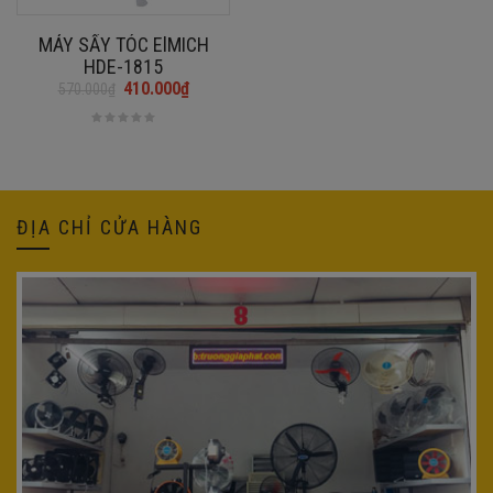
MÁY SẤY TÓC ElMICH
HDE-1815
410.000
₫
570.000
₫
Giá
Giá
gốc
hiện
là:
tại
570.000₫.
là:
410.000₫.
ĐỊA CHỈ CỬA HÀNG