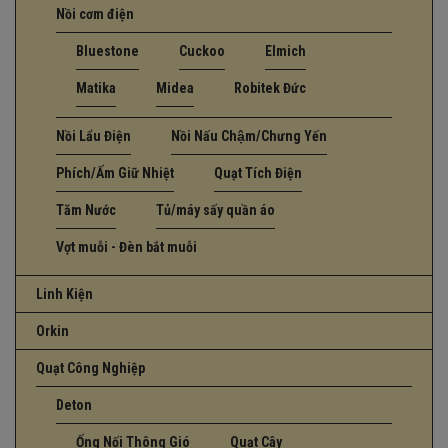
Nồi cơm điện
Bluestone
Cuckoo
Elmich
Matika
Midea
Robitek Đức
Nồi Lẩu Điện
Nồi Nấu Chậm/Chưng Yến
Phích/Ấm Giữ Nhiệt
Quạt Tích Điện
Tăm Nước
Tủ/máy sấy quần áo
Vợt muỗi - Đèn bắt muỗi
Linh Kiện
Orkin
Quạt Công Nghiệp
Deton
Ống Nối Thông Gió
Quạt Cây