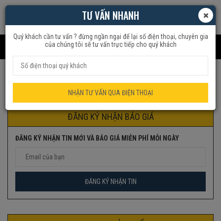
TƯ VẤN NHANH
Quý khách cần tư vấn ? đừng ngần ngại để lại số điện thoại, chuyên gia
của chúng tôi sẽ tư vấn trực tiếp cho quý khách
Trang chủ
Sản phẩm được gắn thẻ “HDE-1815”
NHẬN TƯ VẤN QUA ĐIỆN THOẠI
ĐĂNG KÝ NHẬN BÁO GIÁ
ĐĂNG KÝ NHẬN TIN MỚI VÀ BÁO GIÁ MIỄN PHÍ MỖI NGÀY