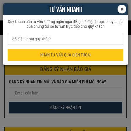
TƯ VẤN NHANH
Quý khách cần tư vấn ? đừng ngần ngại để lại số điện thoại, chuyên gia
của chúng tôi sẽ tư vấn trực tiếp cho quý khách
Trang chủ
Sản phẩm được gắn thẻ “fe45”
NHẬN TƯ VẤN QUA ĐIỆN THOẠI
ĐĂNG KÝ NHẬN BÁO GIÁ
ĐĂNG KÝ NHẬN TIN MỚI VÀ BÁO GIÁ MIỄN PHÍ MỖI NGÀY