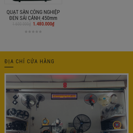
QUẠT SÀN CÔNG NGHIỆP
ĐEN SẢI CÁNH 450mm
FE45-T (CÓ TUỐC NĂNG)
1.480.000
₫
1.600.000
₫
Giá
Giá
gốc
hiện
là:
tại
1.600.000₫.
là:
1.480.000₫.
ĐỊA CHỈ CỬA HÀNG