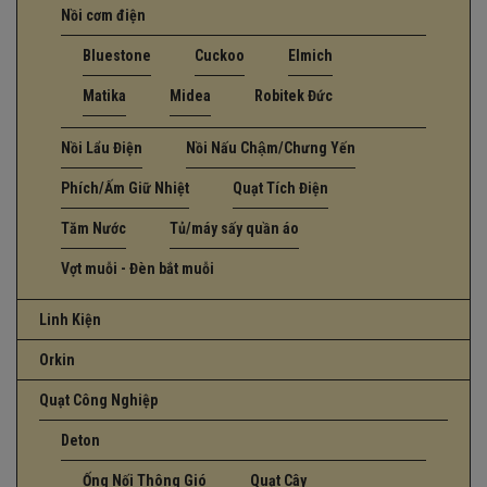
Nồi cơm điện
Bluestone
Cuckoo
Elmich
Matika
Midea
Robitek Đức
Nồi Lẩu Điện
Nồi Nấu Chậm/Chưng Yến
Phích/Ấm Giữ Nhiệt
Quạt Tích Điện
Tăm Nước
Tủ/máy sấy quần áo
Vợt muỗi - Đèn bắt muỗi
Linh Kiện
Orkin
Quạt Công Nghiệp
Deton
Ống Nối Thông Gió
Quạt Cây