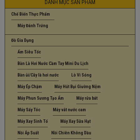
DANH MỤC SẢN PHẨM
Chế Biến Thực Phẩm
Máy Đánh Trứng
Đồ Gia Dụng
Ấm Siêu Tốc
Bàn Là Hơi Nước Cầm Tay Mini Du Lịch
Bàn ủi/Cây là hơi nước
Lò Vi Sóng
Máy Ép Chậm
Máy Hút Bụi Giường Nệm
Máy Phun Sương Tạo Ẩm
Máy rửa bát
Máy Sấy Tóc
Máy vắt nước cam
Máy Xay Sinh Tố
Máy Xay Sữa Hạt
Nồi Áp Suất
Nồi Chiên Không Dầu