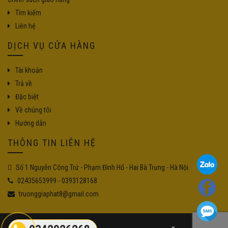
Tìm kiếm
Liên hệ
DỊCH VỤ CỬA HÀNG
Tài khoản
Trả về
Đặc biệt
Về chúng tôi
Hướng dẫn
THÔNG TIN LIÊN HỆ
Số 1 Nguyễn Công Trứ - Phạm Đình Hổ - Hai Bà Trưng - Hà Nội.
02435653999
-
0393128168
truonggiaphat8@gmail.com