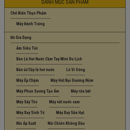
DANH MỤC SẢN PHẨM
Chế Biến Thực Phẩm
Máy Đánh Trứng
Đồ Gia Dụng
Ấm Siêu Tốc
Bàn Là Hơi Nước Cầm Tay Mini Du Lịch
Bàn ủi/Cây là hơi nước
Lò Vi Sóng
Máy Ép Chậm
Máy Hút Bụi Giường Nệm
Máy Phun Sương Tạo Ẩm
Máy rửa bát
Máy Sấy Tóc
Máy vắt nước cam
Máy Xay Sinh Tố
Máy Xay Sữa Hạt
Nồi Áp Suất
Nồi Chiên Không Dầu