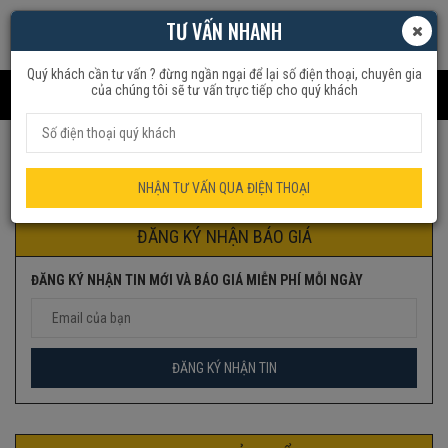
TƯ VẤN NHANH
Quý khách cần tư vấn ? đừng ngần ngại để lại số điện thoại, chuyên gia
của chúng tôi sẽ tư vấn trực tiếp cho quý khách
Trang chủ
Sản phẩm được gắn thẻ “đèn sưởi”
NHẬN TƯ VẤN QUA ĐIỆN THOẠI
ĐĂNG KÝ NHẬN BÁO GIÁ
ĐĂNG KÝ NHẬN TIN MỚI VÀ BÁO GIÁ MIỄN PHÍ MỖI NGÀY