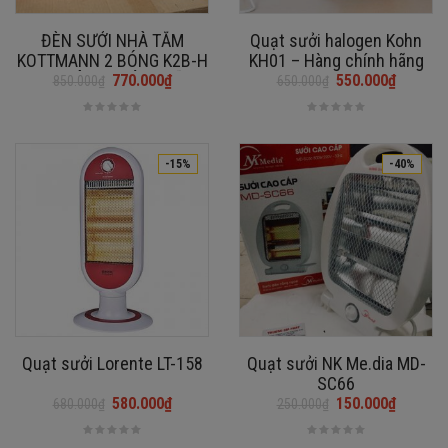
ĐÈN SƯỞI NHÀ TẮM
Quạt sưởi halogen Kohn
KOTTMANN 2 BÓNG K2B-H
KH01 – Hàng chính hãng
550W [HÀNG CHÍNH HÃNG]
770.000
₫
550.000
₫
850.000
₫
650.000
₫
Giá
Giá
Giá
Giá
gốc
hiện
gốc
hiện
là:
tại
là:
tại
850.000₫.
là:
650.000₫.
là:
-15%
-40%
770.000₫.
550.000₫.
Quạt sưởi Lorente LT-158
Quạt sưởi NK Me.dia MD-
SC66
580.000
₫
150.000
₫
680.000
₫
250.000
₫
Giá
Giá
Giá
Giá
gốc
hiện
gốc
hiện