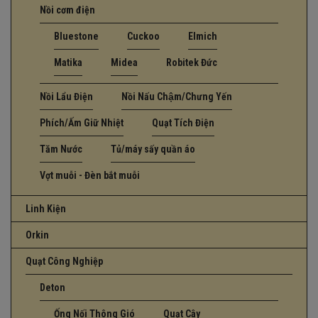
Nồi cơm điện
Bluestone
Cuckoo
Elmich
Matika
Midea
Robitek Đức
Nồi Lẩu Điện
Nồi Nấu Chậm/Chưng Yến
Phích/Ấm Giữ Nhiệt
Quạt Tích Điện
Tăm Nước
Tủ/máy sấy quần áo
Vợt muỗi - Đèn bắt muỗi
Linh Kiện
Orkin
Quạt Công Nghiệp
Deton
Ống Nối Thông Gió
Quạt Cây