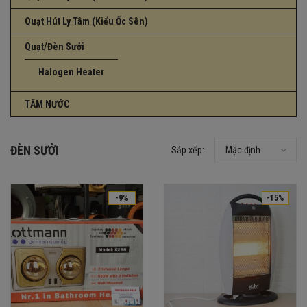
Quạt Hút Ly Tâm (Kiểu Ốc Sên)
Quạt/Đèn Sưởi
Halogen Heater
TĂM NƯỚC
ĐÈN SƯỞI
Sắp xếp:
Mặc định
-9%
-15%