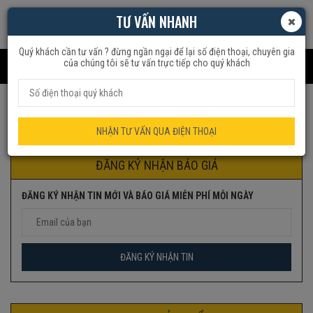
TƯ VẤN NHANH
Quý khách cần tư vấn ? đừng ngần ngại để lại số điện thoại, chuyên gia
của chúng tôi sẽ tư vấn trực tiếp cho quý khách
Trang chủ
Sản phẩm được gắn thẻ “đánh trứng cầm tay”
NHẬN TƯ VẤN QUA ĐIỆN THOẠI
ĐĂNG KÝ NHẬN BÁO GIÁ
ĐĂNG KÝ NHẬN TIN MỚI VÀ BÁO GIÁ MIỄN PHÍ MỖI NGÀY