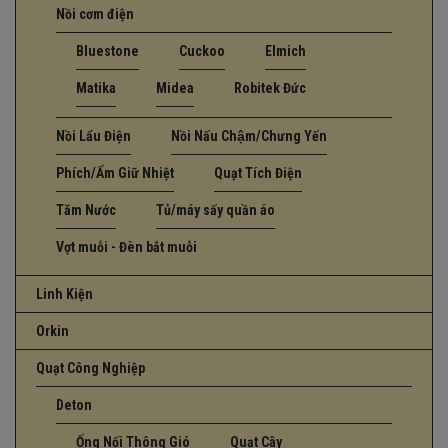
Nồi cơm điện
Bluestone
Cuckoo
Elmich
Matika
Midea
Robitek Đức
Nồi Lẩu Điện
Nồi Nấu Chậm/Chưng Yến
Phích/Ấm Giữ Nhiệt
Quạt Tích Điện
Tăm Nước
Tủ/máy sấy quần áo
Vợt muỗi - Đèn bắt muỗi
Linh Kiện
Orkin
Quạt Công Nghiệp
Deton
Ống Nối Thông Gió
Quạt Cây