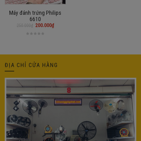
Máy đánh trứng Philips
6610
200.000
₫
250.000
₫
Giá
Giá
gốc
hiện
là:
tại
250.000₫.
là:
200.000₫.
ĐỊA CHỈ CỬA HÀNG