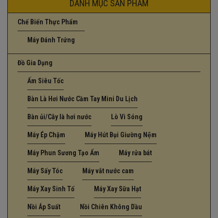
DANH MỤC SẢN PHẨM
Chế Biến Thực Phẩm
Máy Đánh Trứng
Đồ Gia Dụng
Ấm Siêu Tốc
Bàn Là Hơi Nước Cầm Tay Mini Du Lịch
Bàn ủi/Cây là hơi nước
Lò Vi Sóng
Máy Ép Chậm
Máy Hút Bụi Giường Nệm
Máy Phun Sương Tạo Ẩm
Máy rửa bát
Máy Sấy Tóc
Máy vắt nước cam
Máy Xay Sinh Tố
Máy Xay Sữa Hạt
Nồi Áp Suất
Nồi Chiên Không Dầu