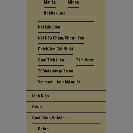
Matika
Midea
Robitek Đức
Nồi Lẩu Điện
Nồi Nấu Chậm/Chưng Yến
Phích/Ấm Giữ Nhiệt
Quạt Tích Điện
Tăm Nước
Tủ/máy sấy quần áo
Vợt muỗi - Đèn bắt muỗi
Linh Kiện
Orkin
Quạt Công Nghiệp
Deton