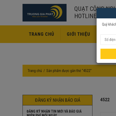
QUẠT CÔNG NGH
HOTLINE:
02435
Quý khách
TRANG CHỦ
GIỚI THIỆU
SẢN P
Trang chủ
Sản phẩm được gắn thẻ “4522”
4522
ĐĂNG KÝ NHẬN BÁO GIÁ
ĐĂNG KÝ NHẬN TIN MỚI VÀ BÁO GIÁ
MIỄN PHÍ MỖI NGÀY