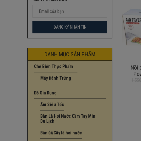
DANH MỤC SẢN PHẨM
Chế Biến Thực Phẩm
Nồi 
Po
Máy Đánh Trứng
1.55
Giá
Giá
gốc
hiện
Đồ Gia Dụng
là:
tại
1.550.000
là:
Ấm Siêu Tốc
1.200.000
Bàn Là Hơi Nước Cầm Tay Mini
Du Lịch
Bàn ủi/Cây là hơi nước