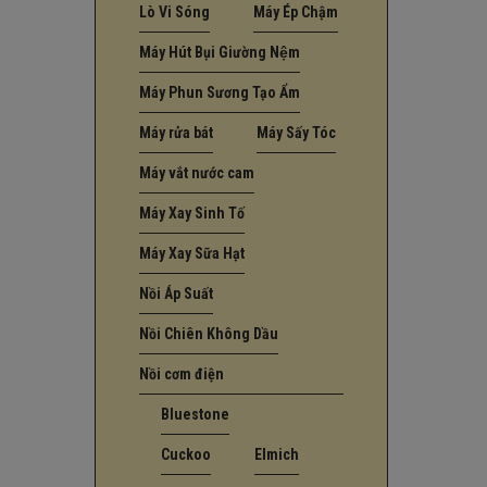
Lò Vi Sóng
Máy Ép Chậm
Máy Hút Bụi Giường Nệm
Máy Phun Sương Tạo Ẩm
Máy rửa bát
Máy Sấy Tóc
Máy vắt nước cam
Máy Xay Sinh Tố
Máy Xay Sữa Hạt
Nồi Áp Suất
Nồi Chiên Không Dầu
Nồi cơm điện
Bluestone
Cuckoo
Elmich