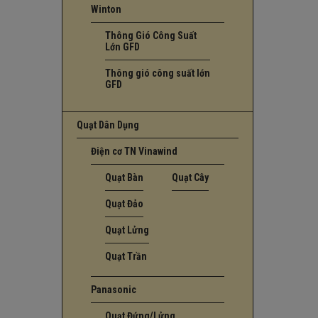
Winton
Thông Gió Công Suất
Lớn GFD
Thông gió công suất lớn
GFD
Quạt Dân Dụng
Điện cơ TN Vinawind
Quạt Bàn
Quạt Cây
Quạt Đảo
Quạt Lửng
Quạt Trần
Panasonic
Quạt Đứng/Lửng