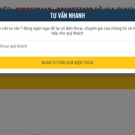
IỆP:
0393128168
-
0913377432
ĐỒ GIA DỤNG:
TƯ VẤN NHANH
653999
 cần tư vấn ? đừng ngần ngại để lại số điện thoại, chuyên gia của chúng tôi sẽ t
tiếp cho quý khách
HẨM QUẠT
ĐỒ GIA DỤNG
KHUYẾN MÃI
NHẬN TƯ VẤN QUA ĐIỆN THOẠI