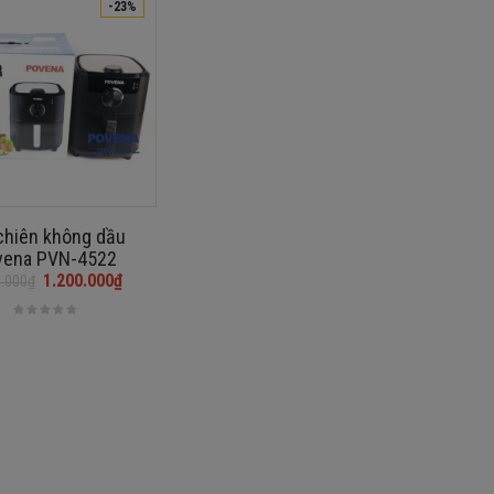
-23%
chiên không dầu
vena PVN-4522
1.200.000
₫
0.000
₫
₫.
₫.