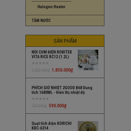
Halogen Heater
TĂM NƯỚC
SẢN PHẨM
NỒI CƠM ĐIỆN ROBITEK
VITA RICE RC12 (1.2L)
1.850.000
₫
2.250.000
₫
PHÍCH GIỮ NHIỆT 2GOOD B68 Dung
tích 1680ML - Hiển thị nhiệt độ
590.000
₫
750.000
₫
Quạt tích điện KORICHI
KRC-6314