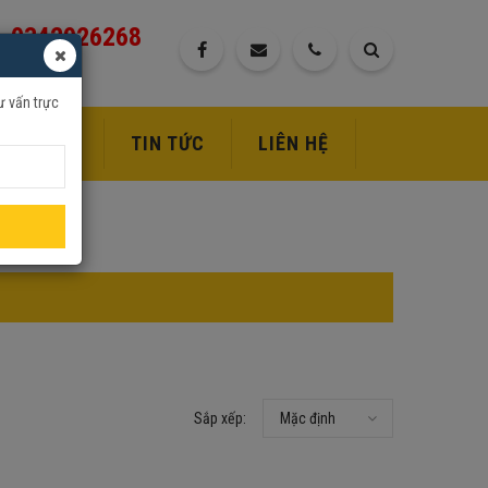
0342926268
ư vấn trực
DỊCH VỤ
TIN TỨC
LIÊN HỆ
Sắp xếp:
Mặc định