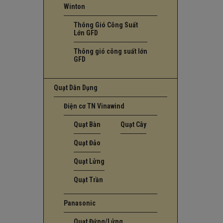
Winton
Thông Gió Công Suất
Lớn GFD
Thông gió công suất lớn
GFD
Quạt Dân Dụng
Điện cơ TN Vinawind
Quạt Bàn
Quạt Cây
Quạt Đảo
Quạt Lửng
Quạt Trần
Panasonic
Quạt Đứng/Lửng