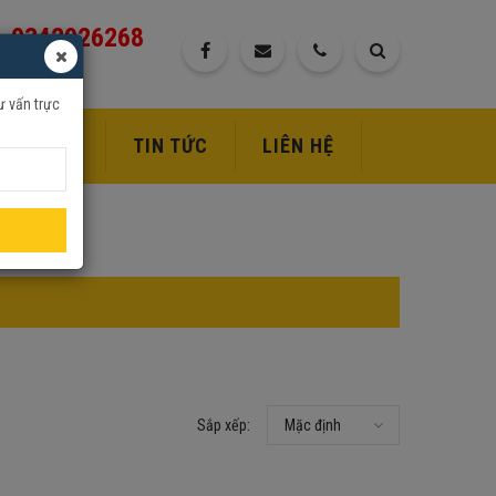
0342926268
ư vấn trực
DỊCH VỤ
TIN TỨC
LIÊN HỆ
Sắp xếp:
Mặc định