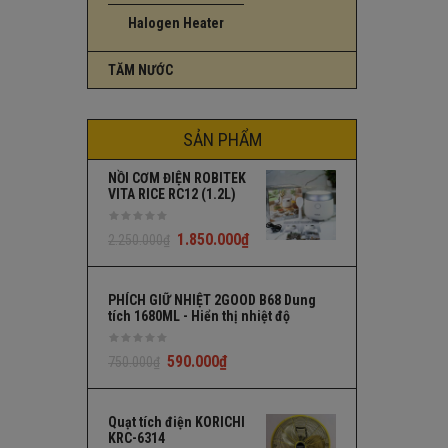
Halogen Heater
TĂM NƯỚC
SẢN PHẨM
NỒI CƠM ĐIỆN ROBITEK
VITA RICE RC12 (1.2L)
1.850.000
₫
2.250.000
₫
PHÍCH GIỮ NHIỆT 2GOOD B68 Dung
tích 1680ML - Hiển thị nhiệt độ
590.000
₫
750.000
₫
Quạt tích điện KORICHI
KRC-6314