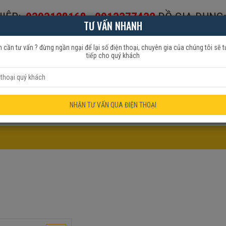
IỆP:
0393128168
-
0913377432
ĐỒ GIA DỤNG:
TƯ VẤN NHANH
653999
 cần tư vấn ? đừng ngần ngại để lại số điện thoại, chuyên gia của chúng tôi sẽ t
tiếp cho quý khách
HẨM QUẠT
ĐỒ GIA DỤNG
KHUYẾN MÃI
NHẬN TƯ VẤN QUA ĐIỆN THOẠI