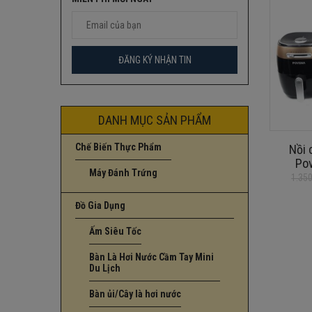
DANH MỤC SẢN PHẨM
Chế Biến Thực Phẩm
Nồi 
Po
Máy Đánh Trứng
1.35
Giá
Giá
gốc
hiện
Đồ Gia Dụng
là:
tại
1.350.000
là:
Ấm Siêu Tốc
1.120.000
Bàn Là Hơi Nước Cầm Tay Mini
Du Lịch
Bàn ủi/Cây là hơi nước