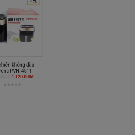
-17%
chiên không dầu
vena PVN-4511
1.120.000
₫
0.000
₫
₫.
₫.