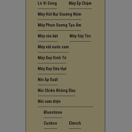
Lò Vi Sóng
Máy Ép Chậm
Máy Hút Bụi Giường Nệm
Máy Phun Sương Tạo Ẩm
Máy rửa bát
Máy Sấy Tóc
Máy vắt nước cam
Máy Xay Sinh Tố
Máy Xay Sữa Hạt
Nồi Áp Suất
Nồi Chiên Không Dầu
Nồi cơm điện
Bluestone
Cuckoo
Elmich