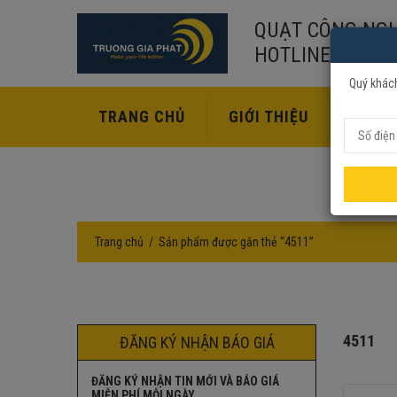
QUẠT CÔNG NGH
HOTLINE:
02435
Quý khách
TRANG CHỦ
GIỚI THIỆU
SẢN P
Trang chủ
Sản phẩm được gắn thẻ “4511”
4511
ĐĂNG KÝ NHẬN BÁO GIÁ
ĐĂNG KÝ NHẬN TIN MỚI VÀ BÁO GIÁ
MIỄN PHÍ MỖI NGÀY