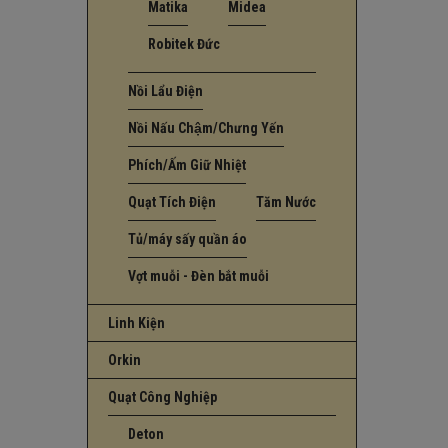
Matika
Midea
Robitek Đức
Nồi Lẩu Điện
Nồi Nấu Chậm/Chưng Yến
Phích/Ấm Giữ Nhiệt
Quạt Tích Điện
Tăm Nước
Tủ/máy sấy quần áo
Vợt muỗi - Đèn bắt muỗi
Linh Kiện
Orkin
Quạt Công Nghiệp
Deton