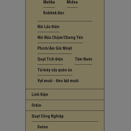
Matika
Midea
Robitek Đức
Nồi Lẩu Điện
Nồi Nấu Chậm/Chưng Yến
Phích/Ấm Giữ Nhiệt
Quạt Tích Điện
Tăm Nước
Tủ/máy sấy quần áo
Vợt muỗi - Đèn bắt muỗi
Linh Kiện
Orkin
Quạt Công Nghiệp
Deton