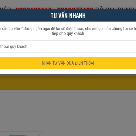
IỆP:
0393128168
-
0913377432
ĐỒ GIA DỤNG:
TƯ VẤN NHANH
653999
 cần tư vấn ? đừng ngần ngại để lại số điện thoại, chuyên gia của chúng tôi sẽ t
tiếp cho quý khách
HẨM QUẠT
ĐỒ GIA DỤNG
KHUYẾN MÃI
NHẬN TƯ VẤN QUA ĐIỆN THOẠI