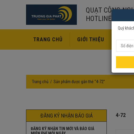
QUẠT CÔNG NGH
HOTLINE:
02435
Quý khách
TRANG CHỦ
GIỚI THIỆU
SẢN P
Trang chủ
Sản phẩm được gắn thẻ “4-72”
4-72
ĐĂNG KÝ NHẬN BÁO GIÁ
ĐĂNG KÝ NHẬN TIN MỚI VÀ BÁO GIÁ
MIỄN PHÍ MỖI NGÀY