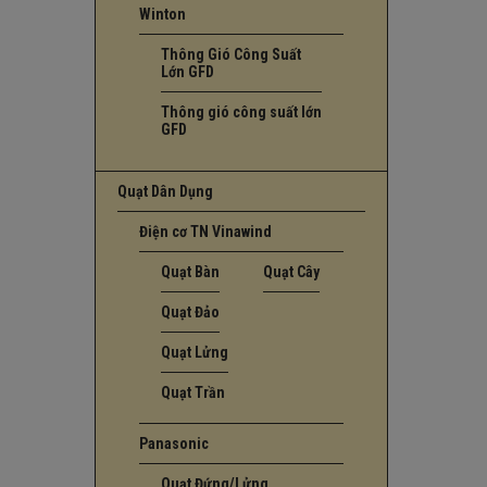
Winton
Thông Gió Công Suất
Lớn GFD
Thông gió công suất lớn
GFD
Quạt Dân Dụng
Điện cơ TN Vinawind
Quạt Bàn
Quạt Cây
Quạt Đảo
Quạt Lửng
Quạt Trần
Panasonic
Quạt Đứng/Lửng