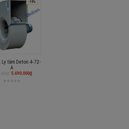
-19%
 Ly tâm Deton 4-72-
A
5.690.000
₫
0.000
₫
₫.
₫.