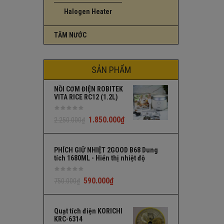
Halogen Heater
TĂM NƯỚC
SẢN PHẨM
NỒI CƠM ĐIỆN ROBITEK
VITA RICE RC12 (1.2L)
1.850.000
₫
2.250.000
₫
PHÍCH GIỮ NHIỆT 2GOOD B68 Dung
tích 1680ML - Hiển thị nhiệt độ
590.000
₫
750.000
₫
Quạt tích điện KORICHI
KRC-6314