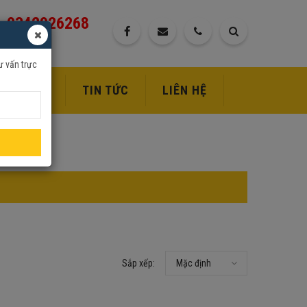
0342926268
ư vấn trực
DỊCH VỤ
TIN TỨC
LIÊN HỆ
Sắp xếp:
Mặc định