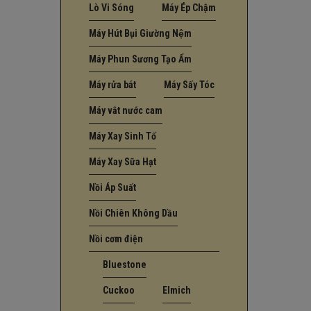
Lò Vi Sóng
Máy Ép Chậm
Máy Hút Bụi Giường Nệm
Máy Phun Sương Tạo Ẩm
Máy rửa bát
Máy Sấy Tóc
Máy vắt nước cam
Máy Xay Sinh Tố
Máy Xay Sữa Hạt
Nồi Áp Suất
Nồi Chiên Không Dầu
Nồi cơm điện
Bluestone
Cuckoo
Elmich