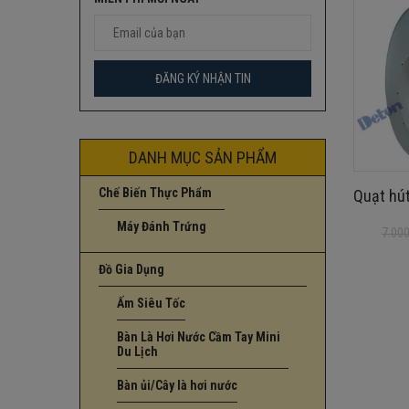
DANH MỤC SẢN PHẨM
Chế Biến Thực Phẩm
Quạt hút
Máy Đánh Trứng
7.00
Giá
Giá
gốc
hiện
Đồ Gia Dụng
là:
tại
7.000.000
là:
Ấm Siêu Tốc
5.690.000
Bàn Là Hơi Nước Cầm Tay Mini
Du Lịch
Bàn ủi/Cây là hơi nước