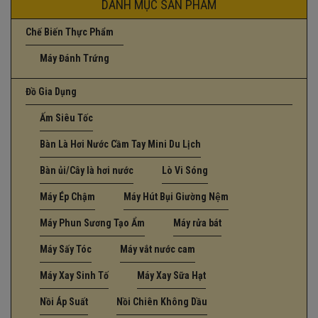
DANH MỤC SẢN PHẨM
Chế Biến Thực Phẩm
Máy Đánh Trứng
Đồ Gia Dụng
Ấm Siêu Tốc
Bàn Là Hơi Nước Cầm Tay Mini Du Lịch
Bàn ủi/Cây là hơi nước
Lò Vi Sóng
Máy Ép Chậm
Máy Hút Bụi Giường Nệm
Máy Phun Sương Tạo Ẩm
Máy rửa bát
Máy Sấy Tóc
Máy vắt nước cam
Máy Xay Sinh Tố
Máy Xay Sữa Hạt
Nồi Áp Suất
Nồi Chiên Không Dầu