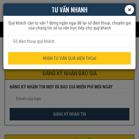
TƯ VẤN NHANH
Quý khách cần tư vấn ? đừng ngần ngại để lại số điện thoại, chuyên gia
của chúng tôi sẽ tư vấn trực tiếp cho quý khách
Trang chủ
Sản phẩm được gắn thẻ “2goodi8”
NHẬN TƯ VẤN QUA ĐIỆN THOẠI
ĐĂNG KÝ NHẬN BÁO GIÁ
ĐĂNG KÝ NHẬN TIN MỚI VÀ BÁO GIÁ MIỄN PHÍ MỖI NGÀY