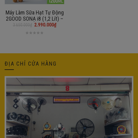
Máy Làm Sữa Hạt Tự Động
2GOOD SONA i8 (1,2 Lít) –
CA THỦY TINH
2.990.000
₫
3.650.000
₫
Giá
Giá
gốc
hiện
là:
tại
3.650.000₫.
là:
2.990.000₫.
ĐỊA CHỈ CỬA HÀNG