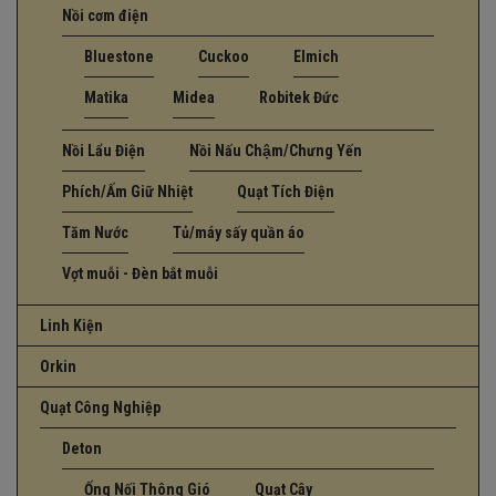
Nồi cơm điện
Bluestone
Cuckoo
Elmich
Matika
Midea
Robitek Đức
Nồi Lẩu Điện
Nồi Nấu Chậm/Chưng Yến
Phích/Ấm Giữ Nhiệt
Quạt Tích Điện
Tăm Nước
Tủ/máy sấy quần áo
Vợt muỗi - Đèn bắt muỗi
Linh Kiện
Orkin
Quạt Công Nghiệp
Deton
Ống Nối Thông Gió
Quạt Cây