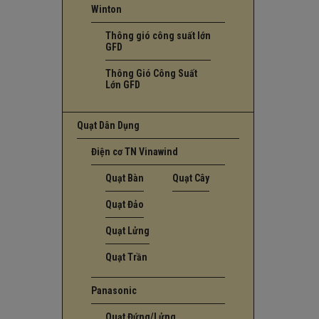
Winton
Thông gió công suất lớn
GFD
Thông Gió Công Suất
Lớn GFD
Quạt Dân Dụng
Điện cơ TN Vinawind
Quạt Bàn
Quạt Cây
Quạt Đảo
Quạt Lửng
Quạt Trần
Panasonic
Quạt Đứng/Lửng