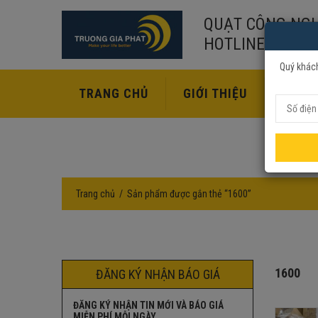
QUẠT CÔNG NGH
HOTLINE:
02435
Quý khách
TRANG CHỦ
GIỚI THIỆU
SẢN P
Trang chủ
Sản phẩm được gắn thẻ “1600”
1600
ĐĂNG KÝ NHẬN BÁO GIÁ
ĐĂNG KÝ NHẬN TIN MỚI VÀ BÁO GIÁ
MIỄN PHÍ MỖI NGÀY