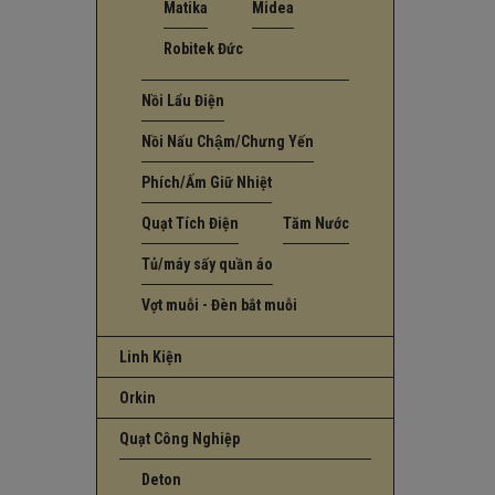
Matika
Midea
Robitek Đức
Nồi Lẩu Điện
Nồi Nấu Chậm/Chưng Yến
Phích/Ấm Giữ Nhiệt
Quạt Tích Điện
Tăm Nước
Tủ/máy sấy quần áo
Vợt muỗi - Đèn bắt muỗi
Linh Kiện
Orkin
Quạt Công Nghiệp
Deton