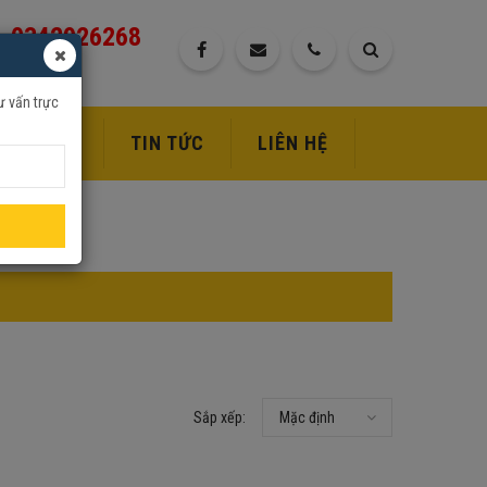
0342926268
ư vấn trực
DỊCH VỤ
TIN TỨC
LIÊN HỆ
Sắp xếp:
Mặc định