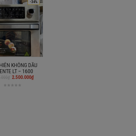
-34%
CHIÊN KHÔNG DẦU
ENTE LT – 1600
2.500.000
₫
0.000
₫
₫.
₫.