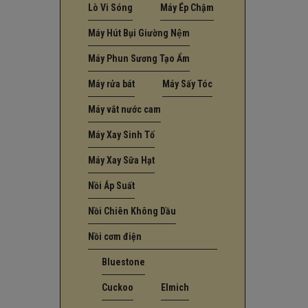
Lò Vi Sóng
Máy Ép Chậm
Máy Hút Bụi Giường Nệm
Máy Phun Sương Tạo Ẩm
Máy rửa bát
Máy Sấy Tóc
Máy vắt nước cam
Máy Xay Sinh Tố
Máy Xay Sữa Hạt
Nồi Áp Suất
Nồi Chiên Không Dầu
Nồi cơm điện
Bluestone
Cuckoo
Elmich