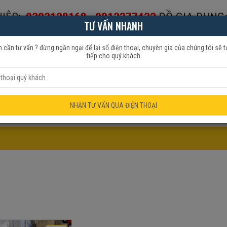
IỆP:
0393128168
-
0913377432
ĐỒ GIA DỤNG:
TƯ VẤN NHANH
653999
 cần tư vấn ? đừng ngần ngại để lại số điện thoại, chuyên gia của chúng tôi sẽ t
tiếp cho quý khách
HẨM QUẠT
ĐỒ GIA DỤNG
KHUYẾN MÃI
NHẬN TƯ VẤN QUA ĐIỆN THOẠI