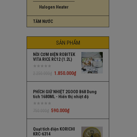
Halogen Heater
TĂM NƯỚC
SẢN PHẨM
NỒI CƠM ĐIỆN ROBITEK
VITA RICE RC12 (1.2L)
1.850.000
₫
2.250.000
₫
PHÍCH GIỮ NHIỆT 2GOOD B68 Dung
tích 1680ML - Hiển thị nhiệt độ
590.000
₫
750.000
₫
Quạt tích điện KORICHI
KRC-6314