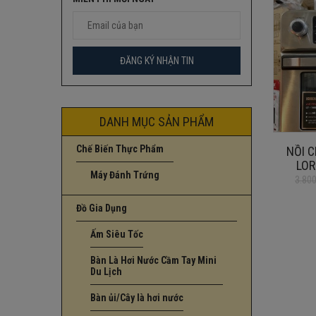
DANH MỤC SẢN PHẨM
Chế Biến Thực Phẩm
NỒI 
LOR
Máy Đánh Trứng
3.80
Giá
Giá
gốc
hiện
Đồ Gia Dụng
là:
tại
3.800.000
là:
Ấm Siêu Tốc
2.500.000
Bàn Là Hơi Nước Cầm Tay Mini
Du Lịch
Bàn ủi/Cây là hơi nước