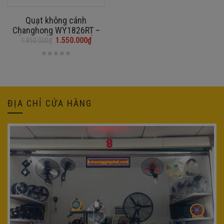
Quạt không cánh
Changhong WY1826RT –
HÀNG CHÍNH HÃNG BẢO
1.550.000
₫
1.850.000
₫
Giá
Giá
HÀNH 12 THÁNG
gốc
hiện
là:
tại
1.850.000₫.
là:
1.550.000₫.
ĐỊA CHỈ CỬA HÀNG