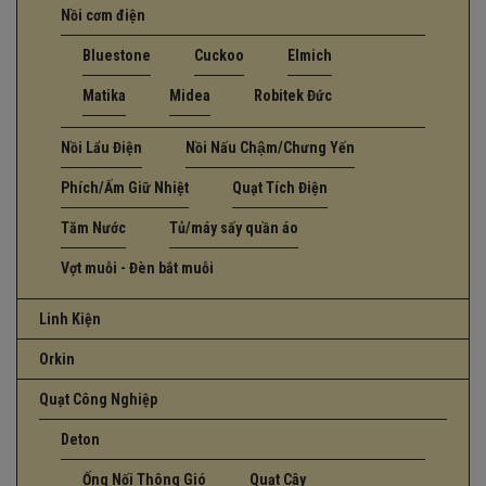
Nồi cơm điện
Bluestone
Cuckoo
Elmich
Matika
Midea
Robitek Đức
Nồi Lẩu Điện
Nồi Nấu Chậm/Chưng Yến
Phích/Ấm Giữ Nhiệt
Quạt Tích Điện
Tăm Nước
Tủ/máy sấy quần áo
Vợt muỗi - Đèn bắt muỗi
Linh Kiện
Orkin
Quạt Công Nghiệp
Deton
Ống Nối Thông Gió
Quạt Cây