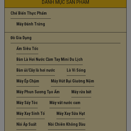
DANH MỤC SẢN PHẨM
Chế Biến Thực Phẩm
Máy Đánh Trứng
Đồ Gia Dụng
Ấm Siêu Tốc
Bàn Là Hơi Nước Cầm Tay Mini Du Lịch
Bàn ủi/Cây là hơi nước
Lò Vi Sóng
Máy Ép Chậm
Máy Hút Bụi Giường Nệm
Máy Phun Sương Tạo Ẩm
Máy rửa bát
Máy Sấy Tóc
Máy vắt nước cam
Máy Xay Sinh Tố
Máy Xay Sữa Hạt
Nồi Áp Suất
Nồi Chiên Không Dầu