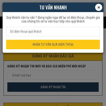
TƯ VẤN NHANH
Quý khách cần tư vấn ? đừng ngần ngại để lại số điện thoại, chuyên gia
của chúng tôi sẽ tư vấn trực tiếp cho quý khách
Trang chủ
Quạt Dân Dụng
Quạt không cánh
NHẬN TƯ VẤN QUA ĐIỆN THOẠI
ĐĂNG KÝ NHẬN BÁO GIÁ
ĐĂNG KÝ NHẬN TIN MỚI VÀ BÁO GIÁ MIỄN PHÍ MỖI NGÀY