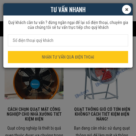
TƯ VẤN NHANH
Quý khách cần tư vấn ? đừng ngần ngại để lại số điện thoại, chuyên gia
của chúng tôi sẽ tư vấn trực tiếp cho quý khách
Home
Tác giả:
truonggiaphat
NHẬN TƯ VẤN QUA ĐIỆN THOẠI
CÁCH CHỌN QUẠT MÁT CÔNG
QUẠT THÔNG GIÓ CÓ TỐN ĐIỆN
NGHIỆP CHO NHÀ XƯỞNG TIẾT
KHÔNG? CÁCH TIẾT KIỆM ĐIỆN
KIỆM ĐIỆN
NĂNG!
Quạt công nghiệp là thiết bị quá
Bạn đang cân nhắc sử dụng quạt
quen thuộc được ưa chuộng trong
thông gió để làm mát và thông