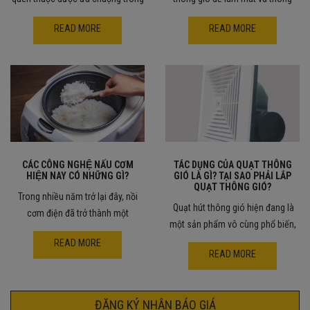
READ MORE
READ MORE
CÁC CÔNG NGHỆ NẤU CƠM
TÁC DỤNG CỦA QUẠT THÔNG
HIỆN NAY CÓ NHỮNG GÌ?
GIÓ LÀ GÌ? TẠI SAO PHẢI LẮP
QUẠT THÔNG GIÓ?
Trong nhiều năm trở lại đây, nồi
Quạt hút thông gió hiện đang là
cơm điện đã trở thành một
một sản phẩm vô cùng phổ biến,
READ MORE
READ MORE
ĐĂNG KÝ NHẬN BÁO GIÁ