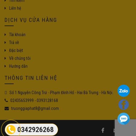
Tìm kiếm
Liên hệ
DỊCH VỤ CỬA HÀNG
Tài khoản
Trả về
Đặc biệt
Về chúng tôi
Hướng dẫn
THÔNG TIN LIÊN HỆ
Số 1 Nguyễn Công Trứ - Phạm Đình Hổ - Hai Bà Trưng - Hà Nội.
02435653999
-
0393128168
truonggiaphat8@gmail.com
0342926268
Design by Trienkhaiweb